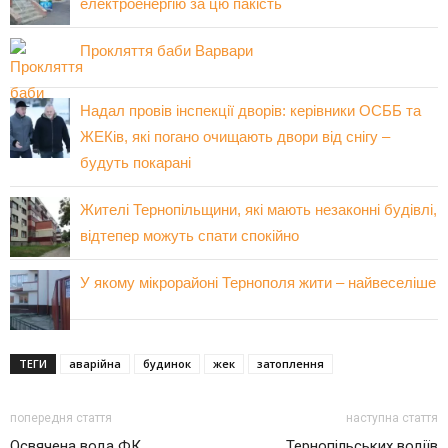
електроенергію за цю пакість
Прокляття баби Варвари
Надал провів інспекції дворів: керівники ОСББ та
ЖЕКів, які погано очищають двори від снігу –
будуть покарані
Жителі Тернопільщини, які мають незаконні будівлі,
відтепер можуть спати спокійно
У якому мікрорайоні Тернополя жити – найвеселіше
ТЕГИ
аварійна
будинок
жек
затоплення
попередня стаття
наступна стаття
Освячена вода ФК
Тернопільських водіїв