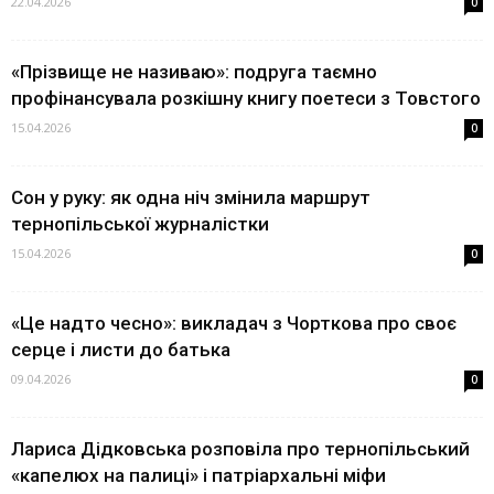
22.04.2026
0
«Прізвище не називаю»: подруга таємно
профінансувала розкішну книгу поетеси з Товстого
15.04.2026
0
Сон у руку: як одна ніч змінила маршрут
тернопільської журналістки
15.04.2026
0
«Це надто чесно»: викладач з Чорткова про своє
серце і листи до батька
09.04.2026
0
Лариса Дідковська розповіла про тернопільський
«капелюх на палиці» і патріархальні міфи