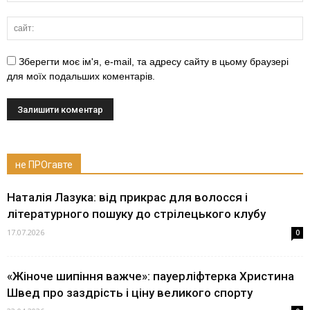
Зберегти моє ім'я, e-mail, та адресу сайту в цьому браузері
для моїх подальших коментарів.
не ПРОгавте
Наталія Лазука: від прикрас для волосся і
літературного пошуку до стрілецького клубу
17.07.2026
0
«Жіноче шипіння важче»: пауерліфтерка Христина
Швед про заздрість і ціну великого спорту