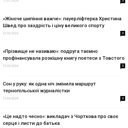
17.07.2026
0
«Жіноче шипіння важче»: пауерліфтерка Христина
Швед про заздрість і ціну великого спорту
22.04.2026
0
«Прізвище не називаю»: подруга таємно
профінансувала розкішну книгу поетеси з Товстого
15.04.2026
0
Сон у руку: як одна ніч змінила маршрут
тернопільської журналістки
15.04.2026
0
«Це надто чесно»: викладач з Чорткова про своє
серце і листи до батька