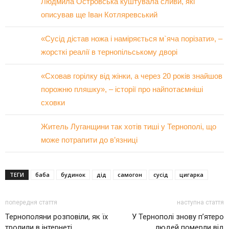
Людмила Островська куштувала сливи, які
описував ще Іван Котляревський
«Сусід дістав ножа і наміряється м`яча порізати», –
жорсткі реалії в тернопільському дворі
«Сховав горілку від жінки, а через 20 років знайшов
порожню пляшку», – історії про найпотаємніші
сховки
Житель Луганщини так хотів тиші у Тернополі, що
може потрапити до в’язниці
ТЕГИ
баба
будинок
дід
самогон
сусід
цигарка
попередня стаття
наступна стаття
Тернополяни розповіли, як їх
У Тернополі знову п’ятеро
тролили в інтернеті
людей померли від