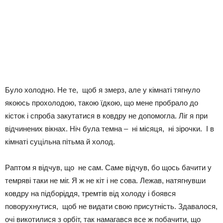
Було холодно. Не те, щоб я змерз, але у кімнаті тягнуло
якоюсь прохолодою, такою їдкою, що мене пробрало до
кісток і спроба закутатися в ковдру не допомогла. Ліг я при
відчинених вікнах. Ніч була темна – ні місяця, ні зірочки. І в
кімнаті суцільна пітьма й холод.
Раптом я відчув, що не сам. Саме відчув, бо щось бачити у
темряві таки не міг. Я ж не кіт і не сова. Лежав, натягнувши
ковдру на підборіддя, тремтів від холоду і боявся
поворухнутися, щоб не видати свою присутність. Здавалося,
очі викотилися з орбіт, так намагався все ж побачити, що