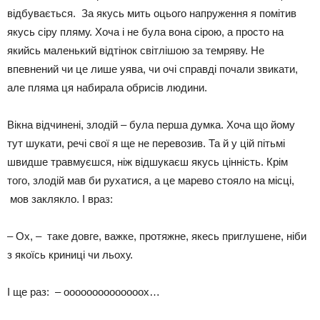
відбувається. За якусь мить оцього напруження я помітив
якусь сіру пляму. Хоча і не була вона сірою, а просто на
якийсь маленький відтінок світлішою за темряву. Не
впевнений чи це лише уява, чи очі справді почали звикати,
але пляма ця набирала обрисів людини.
Вікна відчинені, злодій – була перша думка. Хоча що йому
тут шукати, речі свої я ще не перевозив. Та й у цій пітьмі
швидше травмуєшся, ніж відшукаєш якусь цінність. Крім
того, злодій мав би рухатися, а це марево стояло на місці,
мов заклякло. І враз:
– Ох, – таке довге, важке, протяжне, якесь приглушене, ніби
з якоїсь криниці чи льоху.
І ще раз: – оооооооооооооох…