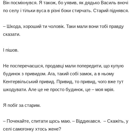
Він посміхнувся. Я також, бо уявив, як дядько Василь вночі
по селу і тільки вуса в різні боки стирчать. Старий піднявся.
– Шкода, хороший ти чоловік. Таки мали вони тобі правду
сказати.
І пішов.
Не посперечаєшся, продавці мали попередити, що купую
будинок з привидом. Ага, такий собі замок, а в ньому
Кентервільський привид. Привид, то привид, чого вже тут
шкодувати. Але це не просто будинок, це – моя мрія.
Я побіг за старим.
– Почекайте, спитати щось маю. – Віддихався. – Скажіть, у
селі самогонку хтось жене?