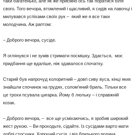
таки багатенько, але як же приємно ось так поратися біля
свого. Того вечора, втомлений і щасливий, я сидів на лавочці і
милувався успіхами своїх рук – який же я все таки
молодчина. Аж раптом:
– Доброго вечора, сусіде.
Я оглянувся і не зумів стримати посмішку. Здається, моє
придбання ще вдаліше, ніж здавалося спочатку.
Старий був напрочуд колоритний – довгі сиву вуса, кінці яких
знайшли спочинок на грудях, солом’яний бриль. Тільки все
це трохи псувала цигарка. Йому б люльку – і справжній
козак.
– Доброго вечора, – все ще усміхаючись, я зробив широкий
жест рукою. – Ви проходьте, сідайте. Із сусідами варто мати
добрі стосунки. Хороший сусід і від близького родича