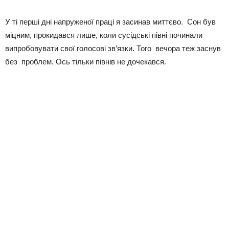
У ті перші дні напруженої праці я засинав миттєво. Сон був
міцним, прокидався лише, коли сусідські півні починали
випробовувати свої голосові зв’язки. Того вечора теж заснув
без проблем. Ось тільки півнів не дочекався.