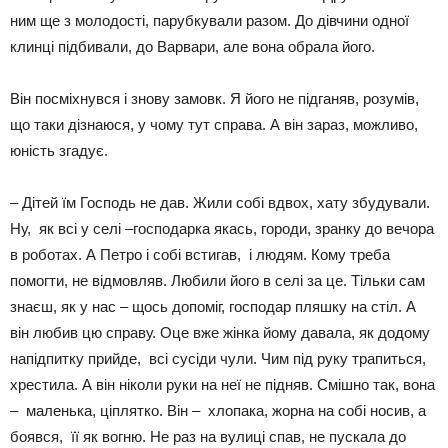
ним ще з молодості, парубкували разом. До дівчини одної
клинці підбивали, до Варвари, але вона обрала його.
Він посміхнувся і знову замовк. Я його не підганяв, розумів,
що таки дізнаюся, у чому тут справа. А він зараз, можливо,
юність згадує.
– Дітей їм Господь не дав. Жили собі вдвох, хату збудували.
Ну, як всі у селі –господарка якась, городи, зранку до вечора
в роботах. А Петро і собі встигав, і людям. Кому треба
помогти, не відмовляв. Любили його в селі за це. Тільки сам
знаєш, як у нас – щось допоміг, господар пляшку на стіл. А
він любив цю справу. Оце вже жінка йому давала, як додому
напідпитку прийде, всі сусіди чули. Чим під руку трапиться,
хрестила. А він ніколи руки на неї не підняв. Смішно так, вона
– маленька, ціплятко. Він – хлопака, жорна на собі носив, а
боявся, її як вогню. Не раз на вулиці спав, не пускала до