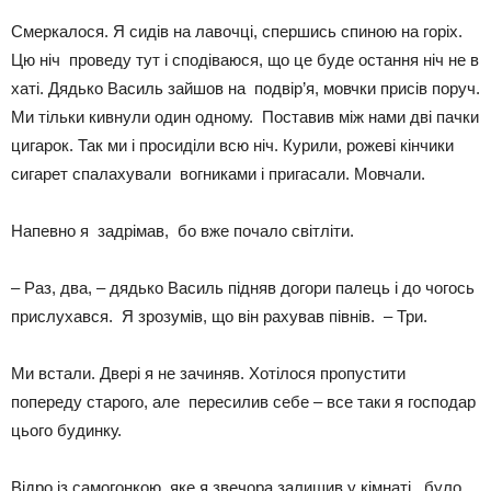
Смеркалося. Я сидів на лавочці, спершись спиною на горіх.
Цю ніч проведу тут і сподіваюся, що це буде остання ніч не в
хаті. Дядько Василь зайшов на подвір’я, мовчки присів поруч.
Ми тільки кивнули один одному. Поставив між нами дві пачки
цигарок. Так ми і просиділи всю ніч. Курили, рожеві кінчики
сигарет спалахували вогниками і пригасали. Мовчали.
Напевно я задрімав, бо вже почало світліти.
– Раз, два, – дядько Василь підняв догори палець і до чогось
прислухався. Я зрозумів, що він рахував півнів. – Три.
Ми встали. Двері я не зачиняв. Хотілося пропустити
попереду старого, але пересилив себе – все таки я господар
цього будинку.
Відро із самогонкою, яке я звечора залишив у кімнаті, було