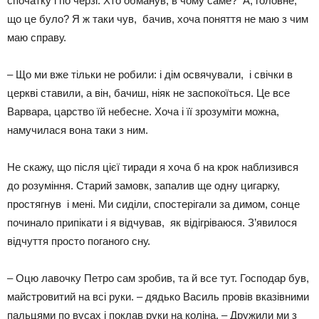
спочатку і по черзі. Хто обманув, в чому саме? А, головне,
що це було? Я ж таки чув, бачив, хоча поняття не маю з чим
маю справу.
– Що ми вже тільки не робили: і дім освячували, і свічки в
церкві ставили, а він, бачиш, ніяк не заспокоїться. Це все
Варвара, царство їй небесне. Хоча і її зрозуміти можна,
намучилася вона таки з ним.
Не скажу, що після цієї тиради я хоча б на крок наблизився
до розуміння. Старий замовк, запалив ще одну цигарку,
простягнув і мені. Ми сиділи, спостерігали за димом, сонце
починало припікати і я відчував, як відігріваюся. З’явилося
відчуття просто поганого сну.
– Оцю лавочку Петро сам зробив, та й все тут. Господар був,
майстровитий на всі руки. – дядько Василь провів вказівними
пальцями по вусах і поклав руки на коліна. – Дружили ми з