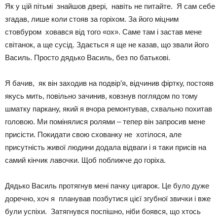
Як у цій пітьмі знайшов двері, навіть не питайте. Я сам себе
згадав, лише коли стояв за горіхом. За його міцним
стовбуром ховався від того «ох». Саме там і застав мене
світанок, а ще сусід. Здається я ще не казав, що звали його
Василь. Просто дядько Василь, без по батькові.
Я бачив, як він заходив на подвір’я, відчинив фіртку, постояв
якусь мить, повільно зачинив, ковзнув поглядом по тому
шматку паркану, який я вчора ремонтував, схвально похитав
головою. Ми помінялися ролями – тепер він запросив мене
присісти. Покидати свою схованку не хотілося, але
присутність живої людини додала відваги і я таки присів на
самий кінчик лавочки. Щоб поближче до горіха.
Дядько Василь протягнув мені пачку цигарок. Це було дуже
доречно, хоч я планував позбутися цієї згубної звички і вже
були успіхи. Затягнувся поспішно, ніби боявся, що хтось