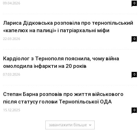
09.04.2026
0
Лариса Дідковська розповіла про тернопільський
«капелюх на палиці» і патріархальні міфи
22.03.2026
0
Кардіолог з Тернополя пояснила, чому війна
омолодила інфаркти на 20 років
07.03.2026
0
Степан Барна розповів про життя військового
після статусу голови Тернопільської ОДА
15.12.2025
0
завантажити більше