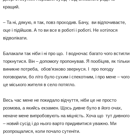
кращий.
– Та ні, дякую, я так, повз проходив. Бачу, ви відпочиваєте,
оце і підійшов. А то ви все в роботі і роботі. Не хотілося
відволікати.
Балакали так ніби і ні про що. І водночас багато чого встигли
торкнутися. Він – допомогу пропонував. Я пообіцяв, як тільки
виникне потреба, обов’язково звернуся. І про погоду
поговорили, бо літо було сухим і спекотним, і про мене – чого
це міського жителя в село потягло.
Весь час мене не покидало відчуття, ніби це не просто
розмова, а якийсь екзамен. Щось дивне було в його очах,
неначе мене випробовують на міцність. Хоча що тут дивного
– новий сусід і до нього варто придивитися уважно. Ми
розпрощалися, коли почало сутеніти.