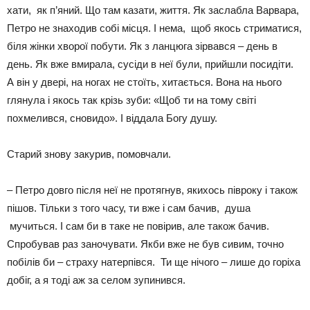
хати, як п’яний. Що там казати, життя. Як заслабла Варвара,
Петро не знаходив собі місця. І нема, щоб якось стриматися,
біля жінки хворої побути. Як з ланцюга зірвався – день в
день. Як вже вмирала, сусіди в неї були, прийшли посидіти.
А він у двері, на ногах не стоїть, хитається. Вона на нього
глянула і якось так крізь зуби: «Щоб ти на тому світі
похмелився, сновидо». І віддала Богу душу.
Старий знову закурив, помовчали.
– Петро довго після неї не протягнув, якихось півроку і також
пішов. Тільки з того часу, ти вже і сам бачив, душа
мучиться. І сам би в таке не повірив, але також бачив.
Спробував раз заночувати. Якби вже не був сивим, точно
побілів би – страху натерпівся. Ти ще нічого – лише до горіха
добіг, а я тоді аж за селом зупинився.