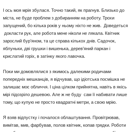
І ось моя мрія збулася. Точно такий, як прагнув. Близько до
міста, не буде проблем з добиранням на роботу. Трохи
запущений, бо кілька років у ньому ніхто не жив. Доведеться
докласти рук, але робота мене ніколи не лякала. Квітник
зарослий бур’яном, та це справа кількох днів. Садочок,
яблуньки, дві грушки і вишенька, дерев’яний паркан і
крислатий горіх, в затінку якого лавочка.
Поки ми домовлялися з якимось далекими родичами
попередніх мешканців, я відчував, що ідіотська посмішка не
залишає моє обличчя. І ціна цілком прийнятна, навіть в якісь
мірі підозріло дешевою. Але ж не буду сам її набивати лише
тому, що купую не просто квадратні метри, а свою мрію.
Я взяв відпустку і почалося облаштування. Провітрював,
вимітав, мив, фарбував, полов квітник, копав грядки. Роботи