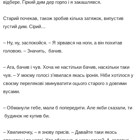
відбере. Гіркий дим дер горло і я закашлявся.
Старий почекав, також зробив кілька затяжок, випустив
густий дим. Сірий…
– Ну, ну, заспокойся. – Я зірвався на ноги, а він похитав
головою. – Значить, бачив.
– Ага, бачив і чув. Хоча не настільки бачив, наскільки таки
чув. – У моєму голосі з’явилася якась іронія. Ніби хотілося у
своєму перелякові звинуватити оцього старого з довгими
вусами.
– Обманули тебе, мали б попередити. Але якби сказали, ти
будинок не купив би.
– Хвилиночку, – я знову присів. – Давайте таки якось