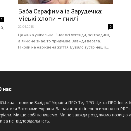
Баба Серафима із Зарудечка:
міські хлопи – гнилі
1
22.04.2018
0
й,
Ця жінка унікальна. Знає всі легенди, всі традиції,
а яких не знає, то придумає. Завжди весела.
Ніколи не нарікає на життя. Бувало зустрінеш її...
 нас
O.te.ua – новини Західної України ПРО Те, ПРО Це та ПРО Інше. М
онятися Законами України. За наявності гіперпосилання на PRO.
ріали. Ми ще собі напишемо. Ми не завжди розділяємо позицію а
и за неї відповідальність.