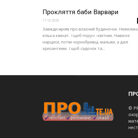
Прокляття баби Варвари
17.12.2020
Завжди мріяв про власний будиночок. Невелики
кілька кімнат. І щоб поруч –квітник. Навесні
нарциси, потім чорнобривці, мальви, а далі
хризантеми. І щоб садочок та...
ПРО
© PR
охор
мате
нест