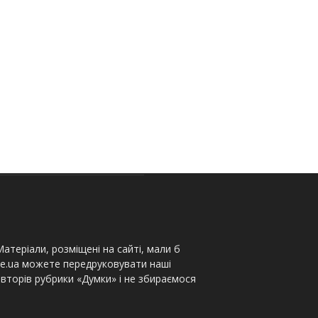
атеріали, розміщені на сайті, мали б
te.ua можете передруковувати наші
вторів рубрики «Думки» і не збираємося