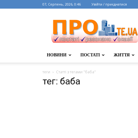
07, Серпень, 2026, 0:46
Увійти / приєднатися
НОВИНИ
ПОСТАТІ
ЖИТТЯ
теги
Статті з тегами "баба"
тег: баба