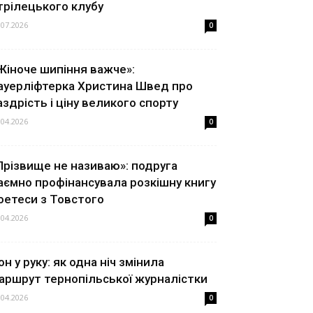
трілецького клубу
.07.2026
0
Жіноче шипіння важче»:
ауерліфтерка Христина Швед про
аздрість і ціну великого спорту
.04.2026
0
Прізвище не називаю»: подруга
аємно профінансувала розкішну книгу
оетеси з Товстого
.04.2026
0
он у руку: як одна ніч змінила
аршрут тернопільської журналістки
.04.2026
0