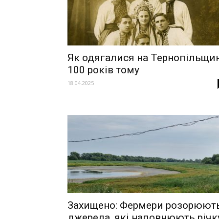
Як одягалися на Тернопільщин
100 років тому
18.04.2025
Захищено: Фермери розорюют
джерела, які наповнюють річк