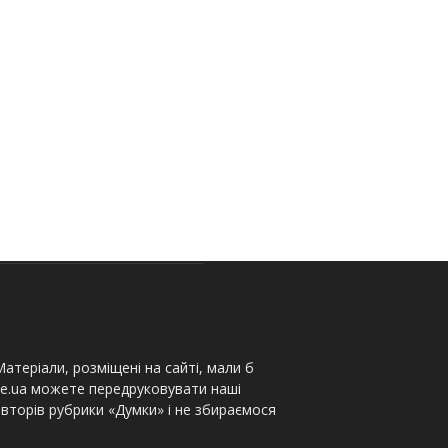
атеріали, розміщені на сайті, мали б
te.ua можете передруковувати наші
вторів рубрики «Думки» і не збираємося