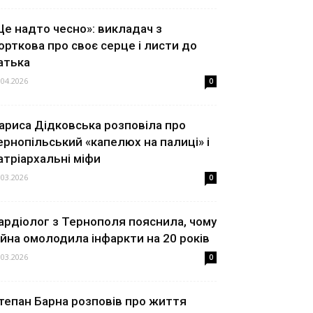
Це надто чесно»: викладач з
орткова про своє серце і листи до
атька
.04.2026
0
ариса Дідковська розповіла про
ернопільський «капелюх на палиці» і
атріархальні міфи
.03.2026
0
ардіолог з Тернополя пояснила, чому
ійна омолодила інфаркти на 20 років
.03.2026
0
тепан Барна розповів про життя