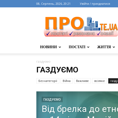
08, Серпень, 2026, 20:21
Увійти / приєднатися
НОВИНИ
ПОСТАТІ
ЖИТТЯ
газдуємо
ГАЗДУЄМО
Без категорії
Війна
Важливе
всіляке
газд
ГАЗДУЄМО
Від брелка до ет