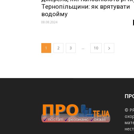
Тернопільщини: як врятувати
водойму
08.08.2024
...
1
2
3
10
ПРО
© PR
охор
мате
нест