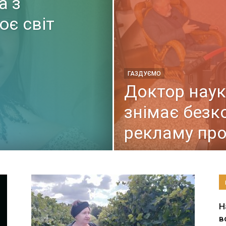
а з
ює світ
ГАЗДУЄМО
Доктор наук
знімає безк
рекламу про
Н
в