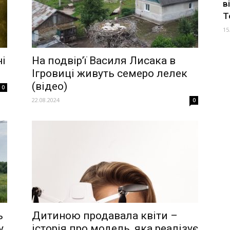
в
Т
15
і
На подвір’ї Василя Лисака в
Ігровиці живуть семеро лелек
(відео)
0
22.08.2024
0
ь
Дитиною продавала квіти –
у
історія про модель, яка реалізує