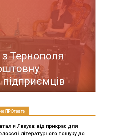
 з Тернополя
оштовну
 підприємців
не ПРОгавте
аталія Лазука: від прикрас для
олосся і літературного пошуку до