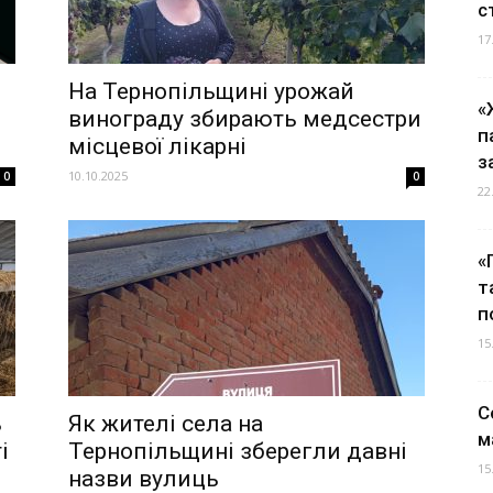
с
17
На Тернопільщині урожай
«
винограду збирають медсестри
п
місцевої лікарні
з
10.10.2025
0
0
22
«
т
п
15
С
ь
Як жителі села на
м
і
Тернопільщині зберегли давні
15
назви вулиць