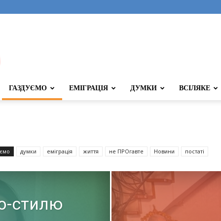
ГАЗДУЄМО
ЕМІГРАЦІЯ
ДУМКИ
ВСІЛЯКЕ
уємо
думки
еміграція
життя
не ПРОгавте
Новини
постаті
но-стилю