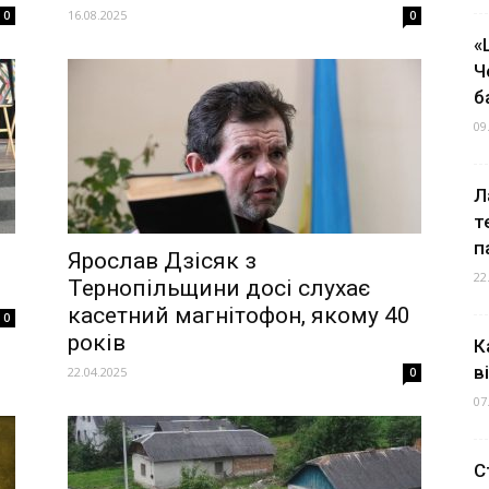
16.08.2025
0
0
«
Ч
б
09
Л
т
п
Ярослав Дзісяк з
22
Тернопільщини досі слухає
касетний магнітофон, якому 40
0
років
К
в
22.04.2025
0
07
С