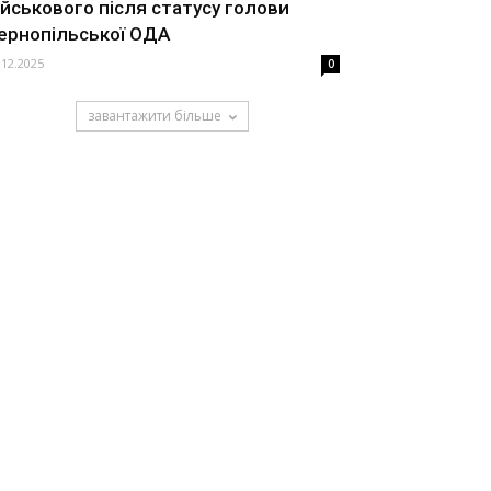
ійськового після статусу голови
ернопільської ОДА
.12.2025
0
завантажити більше