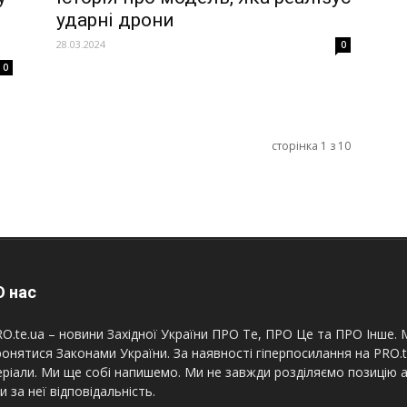
ударні дрони
28.03.2024
0
0
сторінка 1 з 10
 нас
O.te.ua – новини Західної України ПРО Те, ПРО Це та ПРО Інше. М
онятися Законами України. За наявності гіперпосилання на PRO.
ріали. Ми ще собі напишемо. Ми не завжди розділяємо позицію а
и за неї відповідальність.