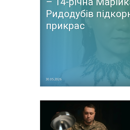
– 14-річна Марійк
Ридодубів підкор
прикрас
30.05.2026