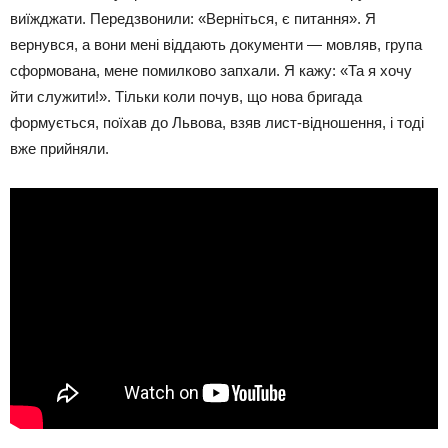
виїжджати. Передзвонили: «Верніться, є питання». Я
вернувся, а вони мені віддають документи — мовляв, група
сформована, мене помилково запхали. Я кажу: «Та я хочу
йти служити!». Тільки коли почув, що нова бригада
формується, поїхав до Львова, взяв лист-відношення, і тоді
вже прийняли.