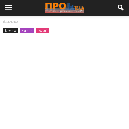
Важливе
Важливе
Новини
постаті