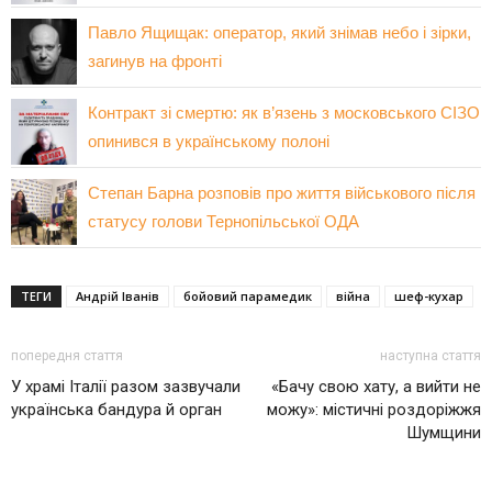
Павло Ящищак: оператор, який знімав небо і зірки,
загинув на фронті
Контракт зі смертю: як в’язень з московського СІЗО
опинився в українському полоні
Степан Барна розповів про життя військового після
статусу голови Тернопільської ОДА
ТЕГИ
Андрій Іванів
бойовий парамедик
війна
шеф-кухар
попередня стаття
наступна стаття
У храмі Італії разом зазвучали
«Бачу свою хату, а вийти не
українська бандура й орган
можу»: містичні роздоріжжя
Шумщини