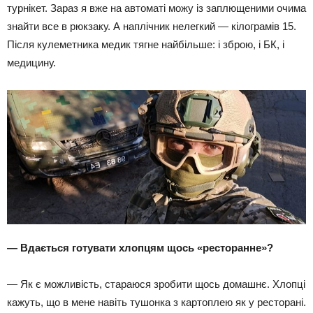
турнікет. Зараз я вже на автоматі можу із заплющеними очима
знайти все в рюкзаку. А наплічник нелегкий — кілограмів 15.
Після кулеметника медик тягне найбільше: і зброю, і БК, і
медицину.
— Вдається готувати хлопцям щось «ресторанне»?
— Як є можливість, стараюся зробити щось домашнє. Хлопці
кажуть, що в мене навіть тушонка з картоплею як у ресторані.