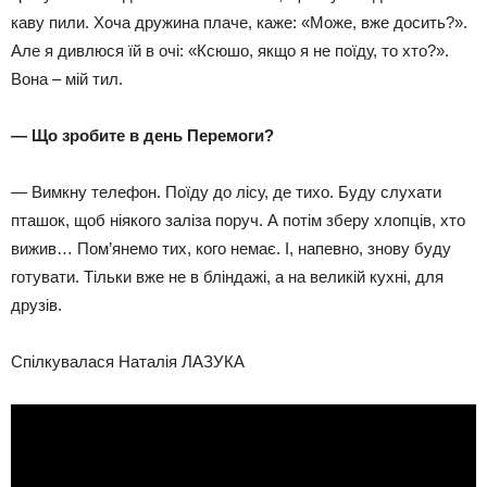
каву пили. Хоча дружина плаче, каже: «Може, вже досить?».
Але я дивлюся їй в очі: «Ксюшо, якщо я не поїду, то хто?».
Вона – мій тил.
— Що зробите в день Перемоги?
— Вимкну телефон. Поїду до лісу, де тихо. Буду слухати
пташок, щоб ніякого заліза поруч. А потім зберу хлопців, хто
вижив… Пом’янемо тих, кого немає. І, напевно, знову буду
готувати. Тільки вже не в бліндажі, а на великій кухні, для
друзів.
Спілкувалася Наталія ЛАЗУКА