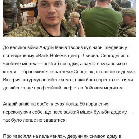
До великої війни Андрій Іванів творив кулінарні шедеври у
п’ятизірковому «Bank Hotel» в центрі Львова. Сьогодні його
«робоче місце» — розбиті посадки, а замість кухарського
кітеля — бронежилет із патчем «Серце під охороною відьми».
Він тричі штурмував військкомат, поки його нарешті не взяли
до війська, де професійний шеф став бойовим медиком.
Андрій виніс на своїх плечах понад 50 поранених,
переконуючи себе, що несе важкий мішок бульби додому —
так було легше не здаватися.
Про «весілля на пельменях», деруни як символ дому в