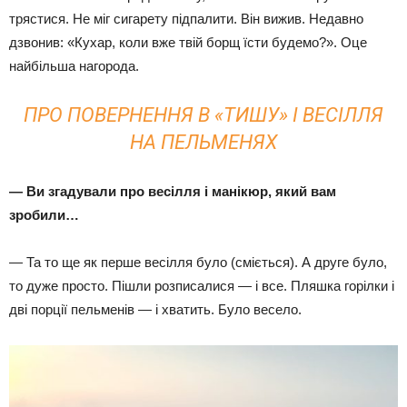
трястися. Не міг сигарету підпалити. Він вижив. Недавно
дзвонив: «Кухар, коли вже твій борщ їсти будемо?». Оце
найбільша нагорода.
ПРО ПОВЕРНЕННЯ В «ТИШУ» І ВЕСІЛЛЯ
НА ПЕЛЬМЕНЯХ
— Ви згадували про весілля і манікюр, який вам
зробили…
— Та то ще як перше весілля було (сміється). А друге було,
то дуже просто. Пішли розписалися — і все. Пляшка горілки і
дві порції пельменів — і хватить. Було весело.