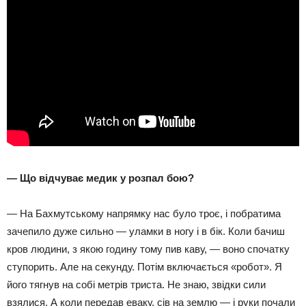
— Що відчуває медик у розпал бою?
— На Бахмутському напрямку нас було троє, і побратима
зачепило дуже сильно — уламки в ногу і в бік. Коли бачиш
кров людини, з якою годину тому пив каву, — воно спочатку
ступорить. Але на секунду. Потім включається «робот». Я
його тягнув на собі метрів триста. Не знаю, звідки сили
взялися. А коли передав еваку, сів на землю — і руки почали