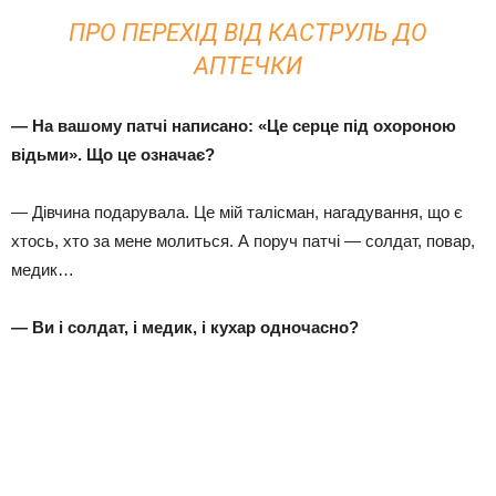
ПРО ПЕРЕХІД ВІД КАСТРУЛЬ ДО
АПТЕЧКИ
— На вашому патчі написано: «Це серце під охороною
відьми». Що це означає?
— Дівчина подарувала. Це мій талісман, нагадування, що є
хтось, хто за мене молиться. А поруч патчі — солдат, повар,
медик…
— Ви і солдат, і медик, і кухар одночасно?