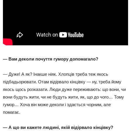
— Вам деколи почуття гумору допомагало?
— Дуже! А як? Інакше ніяк. Хлопців треба теж якось
підбадьорювати. Отам відірвало кінцівку — ну, треба йому
якось щось розказати. Люди дуже переживають: що вони, чи
вони будуть жити, чи не будуть жити, як, що до чого… Тому
гумор… Хоча він може деколи і здається чорним, але
помагає.
— А що ви кажете людині, якій відірвало кінцівку?