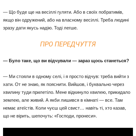
— Що буде ще на весіллі гуляти. Або в своїх побратимів,
якщо він одружений, або на власному весіллі. Треба людині
зразу дати якусь надію. Тоді легше.
ПРО ПЕРЕДЧУТТЯ
— Було таке, що ви відчували — зараз щось станеться?
— Ми стояли в одному селі, і я просто відчув: треба вийти з
хати. От не знаю, як пояснити. Вийшов, і буквально через
хвилину туди прилетіло. Мене відкинуло хвилею, прикидало
землею, але живий. А якби лишився в кімнаті — все. Там
немає атеїстів. Коли чуєш цей свист… навіть ті, хто казав,
що не вірить, шепочуть: «Господи, пронеси».