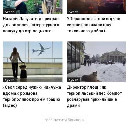
думки
думки
Наталія Лазука: від прикрас
У Тернополі актори під час
для волосся і літературного
вистави показали ціну
пошуку до стрілецького...
токсичного добра і...
думки
думки
«Своя серед чужих» чи «чужа
Директор площі: як
вдома»: розмова
тернопільський пес Компот
тернополянок про еміграцію
розчарував прихильників
(відео)
драми
завантажити більше