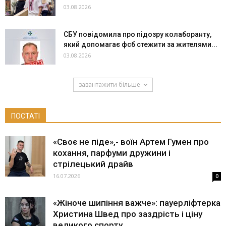
03.08.2026
СБУ повідомила про підозру колаборанту,
який допомагає фсб стежити за жителями...
03.08.2026
завантажити більше
ПОСТАТІ
«Своє не піде»,- воїн Артем Гумен про
кохання, парфуми дружини і
стрілецький драйв
16.07.2026
0
«Жіноче шипіння важче»: пауерліфтерка
Христина Швед про заздрість і ціну
великого спорту