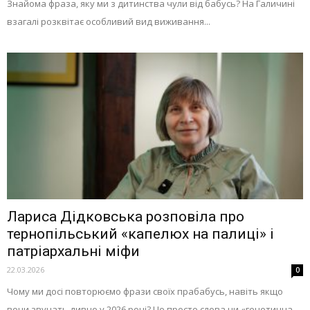
Знайома фраза, яку ми з дитинства чули від бабусь? На Галичині
взагалі розквітає особливий вид виживання...
Лариса Дідковська розповіла про
тернопільський «капелюх на палиці» і
патріархальні міфи
22.03.2026
0
Чому ми досі повторюємо фрази своїх прабабусь, навіть якщо
вони звучать дивно у 2026 році? Це просто слова чи «генетична