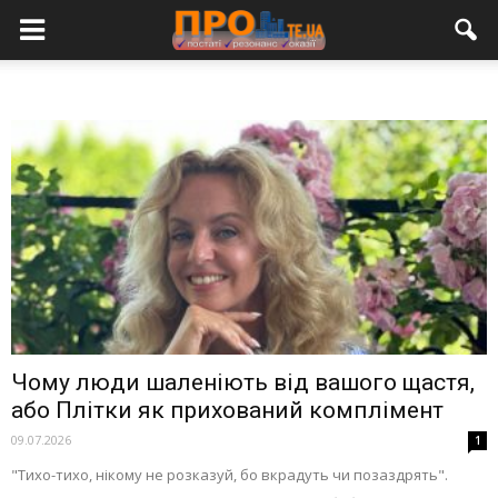
Чому люди шаленіють від вашого щастя,
або Плітки як прихований комплімент
09.07.2026
1
"Тихо-тихо, нікому не розказуй, бо вкрадуть чи позаздрять".