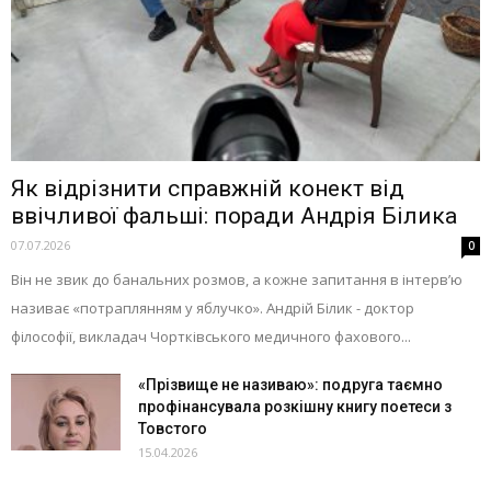
Як відрізнити справжній конект від
ввічливої фальші: поради Андрія Білика
07.07.2026
0
Він не звик до банальних розмов, а кожне запитання в інтерв’ю
називає «потраплянням у яблучко». Андрій Білик - доктор
філософії, викладач Чортківського медичного фахового...
«Прізвище не називаю»: подруга таємно
профінансувала розкішну книгу поетеси з
Товстого
15.04.2026