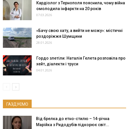
Кардіолог з Тернополя пояснила, чому війна
омолодила інфаркти на 20 років
07.03.2026
«Бачу свою хату, а вийти не можу»: містичні
роздоріжжя Шумщини
28.01.2026
Гордо злетіли: Наталія Гелета розповіла про
хейт, діалекти і труси
04.01.2026
ГАЗДУЄМО
Від брелка до етно-стилю – 14-річна
Марійка з Ридодубів підкорює світ...