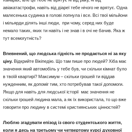
авіакатастрофи, навіть від діареї тебе нічого не врятує. Одна
малесенька судинка в голові лопнула і все. Всі твої мільйони
і мільярди ділять інші люди, при чому, серед них буде
немало таких, яких ти навіть і не знав і в очі не бачив. Яка ж
тут всемогутність?
Впевнений, що людська гідність не продається ні за яку
ціну.
Відкрийте Вікіпедію. Що там пише про людей? Хіба має
значення який автомобіль у тебе був, чи скільки кімнат було
в твоїй квартирі? Максимум – скільки грошей ти віддав
нужденним, як допоміг тим, хто потребував такої допомоги.
Якщо для навіть для людської історії має значення не
скільки грошей людина мала, а як їх використала, то що вже
говорити про людину в системі християнських цінностей?
Люблю згадувати епізод із свого студентського життя,
коли я десь на третьому чи четвертому курсі духовної