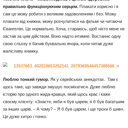
правильно функціонуючим серцем.
Плакати корисно і я
сам це можу робити з великим задоволенням і без. Можу
плакати від книжки, можу розчулитися на фільмі чи читаючи
Євангелію. Це нормально. Хоча, стараюсь, щоб ніхто мене не
застав за цим дійством. Воно надто інтимне. Востаннє одну
свою сльозу я бачив буквально вчора, коли читав дуже
жалісливу книжку.
Люблю тонкий гумор.
Як у єврейських анекдотах. Там є
щось таке, що завжди змушує посміхатися. Дуже люблю
історію про одного жида-кравця, який щось крає і каже
своєму клієнту: «Знаєте, якби я був царем, я б був багатшим
за інших царів. – А чому? – Я б був царем, і ще трохи б шив».
Це дуже хитро і тонко.