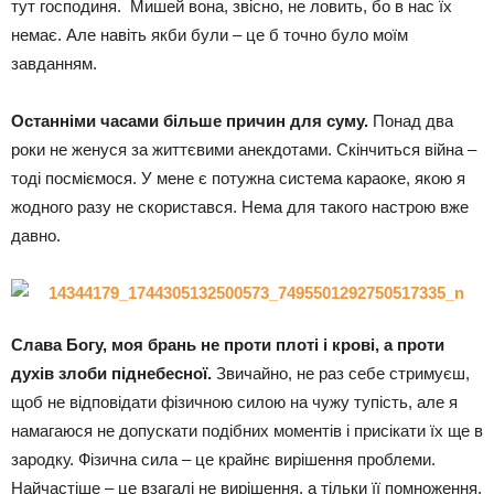
тут господиня. Мишей вона, звісно, не ловить, бо в нас їх
немає. Але навіть якби були – це б точно було моїм
завданням.
Останніми часами більше причин для суму.
Понад два
роки не женуся за життєвими анекдотами. Скінчиться війна –
тоді посміємося. У мене є потужна система караоке, якою я
жодного разу не скористався. Нема для такого настрою вже
давно.
Слава Богу, моя брань не проти плоті і крові, а проти
духів злоби піднебесної.
Звичайно, не раз себе стримуєш,
щоб не відповідати фізичною силою на чужу тупість, але я
намагаюся не допускати подібних моментів і присікати їх ще в
зародку. Фізична сила – це крайнє вирішення проблеми.
Найчастіше – це взагалі не вирішення, а тільки її помноження.