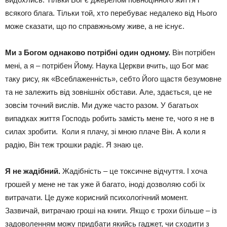
всякого блага. Тільки той, хто перебуває недалеко від Нього
може сказати, що по справжньому живе, а не існує.
Ми з Богом однаково потрібні один одному.
Він потрібен
мені, а я – потрібен Йому. Наука Церкви вчить, що Бог має
таку рису, як «Всеблаженність», себто Його щастя безумовне
та не залежить від зовнішніх обстави. Але, здається, це не
зовсім точний вислів. Ми дуже часто разом. У багатьох
випадках життя Господь робить замість мене те, чого я не в
силах зробити. Коли я плачу, зі мною плаче Він. А коли я
радію, Він теж трошки радіє. Я знаю це.
Я не жадібний.
Жадібність – це токсичне відчуття. І хоча
грошей у мене не так уже й багато, іноді дозволяю собі їх
витрачати. Це дуже корисний психологічний момент.
Зазвичай, витрачаю гроші на книги. Якщо є трохи більше – із
задоволенням можу придбати якийсь гаджет, чи сходити з