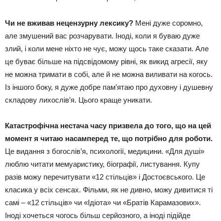
Чи не вживав нецензурну лексику?
Мені дуже соромно,
але змушений вас розчарувати. Іноді, коли я буваю дуже
злий, і коли мене ніхто не чує, можу щось таке сказати. Але
це буває більше на підсвідомому рівні, як викид агресії, яку
не можна тримати в собі, але й не можна виливати на когось.
Із іншого боку, я дуже добре пам’ятаю про духовну і душевну
складову лихослів’я. Цього краще уникати.
Катастрофічна нестача часу призвела до того, що на цей
момент я читаю насамперед те, що потрібно для роботи.
Це видання з богослів’я, психології, медицини. «Для душі»
люблю читати мемуаристику, біографії, листування. Купу
разів можу перечитувати «12 стільців» і Достоєвського. Це
класика у всіх сенсах. Фільми, як не дивно, можу дивитися ті
самі – «12 стільців» чи «Ідіота» чи «Братів Карамазових».
Іноді хочеться чогось більш серйозного, а іноді підійде