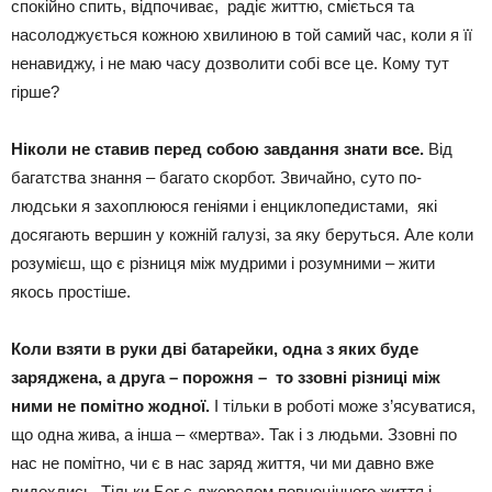
спокійно спить, відпочиває, радіє життю, сміється та
насолоджується кожною хвилиною в той самий час, коли я її
ненавиджу, і не маю часу дозволити собі все це. Кому тут
гірше?
Ніколи не ставив перед собою завдання знати все.
Від
багатства знання – багато скорбот. Звичайно, суто по-
людськи я захоплююся геніями і енциклопедистами, які
досягають вершин у кожній галузі, за яку беруться. Але коли
розумієш, що є різниця між мудрими і розумними – жити
якось простіше.
Коли взяти в руки дві батарейки, одна з яких буде
заряджена, а друга – порожня – то ззовні різниці між
ними не помітно жодної.
І тільки в роботі може з’ясуватися,
що одна жива, а інша – «мертва». Так і з людьми. Ззовні по
нас не помітно, чи є в нас заряд життя, чи ми давно вже
видохлись. Тільки Бог є джерелом повноцінного життя і