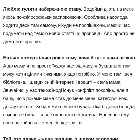
Люблю гуляти набережною ставу.
Водойми діють на мене
якось по-філософськи заспокоюючи. Особлива насолода
ходити десь там самому, нікуди не поспішаючи, маючи час
подумати над темою нової статті чи проповіді. Або просто не
думати ні про що.
Батько помер кілька років тому, хоча й так з нами не жив.
А до мами я не просто їжджу час від часу, я буквально там
можу жити цілими тижнями, якщо потрібно. У мене там і вся
бібліотека, і швидкісний Інтернет, і врешті – сама мама!
Звичайно, у нас також іноді існує конфлікт поколінь, але я
бачу, що з роками мама стає до мене менш категоричною,
дослухається. Хоча в житті всяке буває. Яка б довга борода
в мене не була – я все одно для неї дитина. Напевне тому
вона постійно каже мені її підстригти.
Той, хто плаче – жива людина, з цілком здоровим,