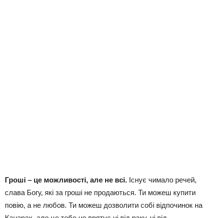
Гроші – це можливості, але не всі.
Існує чимало речей,
слава Богу, які за гроші не продаються. Ти можеш купити
повію, а не любов. Ти можеш дозволити собі відпочинок на
Канарах, але це тебе не врятує ні від раку, ні від