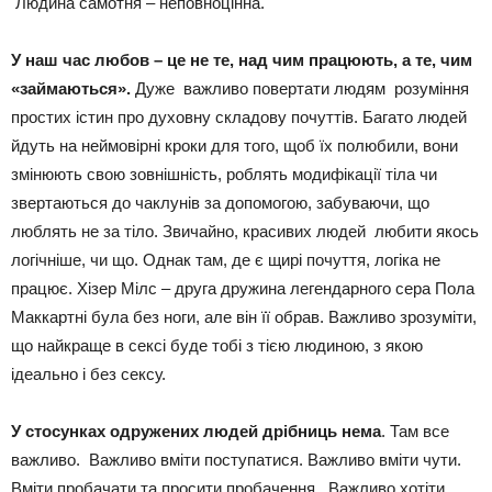
Людина самотня – неповноцінна.
У наш час любов – це не те, над чим працюють, а те, чим
«займаються».
Дуже важливо повертати людям розуміння
простих істин про духовну складову почуттів. Багато людей
йдуть на неймовірні кроки для того, щоб їх полюбили, вони
змінюють свою зовнішність, роблять модифікації тіла чи
звертаються до чаклунів за допомогою, забуваючи, що
люблять не за тіло. Звичайно, красивих людей любити якось
логічніше, чи що. Однак там, де є щирі почуття, логіка не
працює. Хізер Мілс – друга дружина легендарного сера Пола
Маккартні була без ноги, але він її обрав. Важливо зрозуміти,
що найкраще в сексі буде тобі з тією людиною, з якою
ідеально і без сексу.
У стосунках одружених людей дрібниць нема
. Там все
важливо. Важливо вміти поступатися. Важливо вміти чути.
Вміти пробачати та просити пробачення. Важливо хотіти