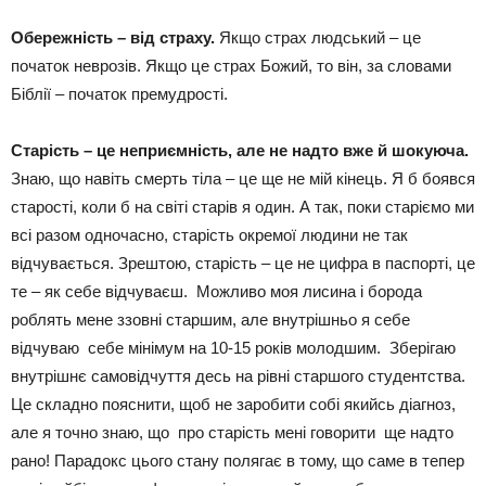
Обережність – від страху.
Якщо страх людський – це
початок неврозів. Якщо це страх Божий, то він, за словами
Біблії – початок премудрості.
Старість – це неприємність, але не надто вже й шокуюча.
Знаю, що навіть смерть тіла – це ще не мій кінець. Я б боявся
старості, коли б на світі старів я один. А так, поки старіємо ми
всі разом одночасно, старість окремої людини не так
відчувається. Зрештою, старість – це не цифра в паспорті, це
те – як себе відчуваєш. Можливо моя лисина і борода
роблять мене ззовні старшим, але внутрішньо я себе
відчуваю себе мінімум на 10-15 років молодшим. Зберігаю
внутрішнє самовідчуття десь на рівні старшого студентства.
Це складно пояснити, щоб не заробити собі якийсь діагноз,
але я точно знаю, що про старість мені говорити ще надто
рано! Парадокс цього стану полягає в тому, що саме в тепер