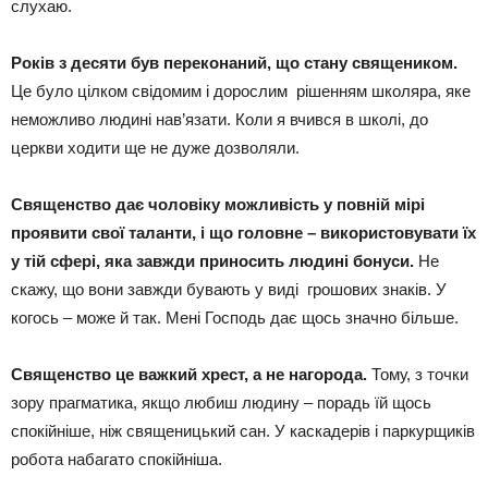
слухаю.
Років з десяти був переконаний, що
стан
у священиком.
Це було цілком свідомим і дорослим рішенням школяра, яке
неможливо людині нав’язати. Коли я вчився в школі, до
церкви ходити ще не дуже дозволяли.
Священство дає чоловіку можливість у повній мірі
проявити свої таланти, і що головне – використовувати їх
у тій сфері, яка завжди приносить людині бонуси.
Не
скажу, що вони завжди бувають у виді грошових знаків. У
когось – може й так. Мені Господь дає щось значно більше.
Священство це важкий хрест, а не нагорода.
Тому, з точки
зору прагматика, якщо любиш людину – порадь їй щось
спокійніше, ніж священицький сан. У каскадерів і паркурщиків
робота набагато спокійніша.