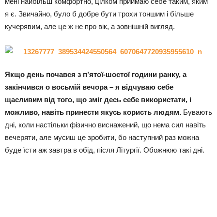
мені найбільш комфортно, цілком приймаю себе таким, яким
я є. Звичайно, було б добре бути трохи тоншим і більше
кучерявим, але це ж не про вік, а зовнішній вигляд.
Якщо день почався з п’ятої-шостої години ранку, а
закінчився о восьмій вечора – я відчуваю себе
щасливим від того, що зміг десь себе використати, і
можливо, навіть принести якусь користь людям.
Бувають
дні, коли настільки фізично виснажений, що нема сил навіть
вечеряти, але мусиш це зробити, бо наступний раз можна
буде їсти аж завтра в обід, після Літургії. Обожнюю такі дні.