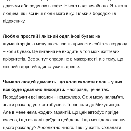
друзями або родиною в кафе. Нічого надзвичайного. Я така ж
людина, як і всі інші люди мого віку. Тільки з бородою і в
підряснику.
Люблю простий і якісний одяг.
Іноді буваю на
«гуманітарці», а можу щось навіть привести собі з-за кордону
– коли буваю. Це питання не входить в топ моїх життєвих
пріоритетів. Все ж, тут справа не в мажорності, а в тому, що
якісний і дорогий одяг служить довше.
Чимало людей думають, що коли скласти план – у них
все буде ідеально виходити.
Насправді, це не так.
Передбачити всі нюанси – неможливо. От, я можу напам’ять
знати розклад усіх автобусів із Тернополя до Микулинців.
Але в мене нема жодних гарантій, що цей автобус приїде
вчасно, і що взагалі приїде в цей день. І що мені дало знання
цього розкладу? Абсолютно нічого. Так і у житті. Складати