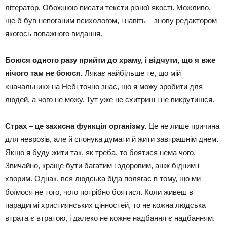
літератор. Обожнюю писати тексти різної якості. Можливо,
ще б був непоганим психологом, і навіть – знову редактором
якогось поважного видання.
Боюся одного разу прийти до храму, і відчути, що я вже
нічого там не боюся.
Лякає найбільше те, що мій
«начальник» на Небі точно знає, що я можу зробити для
людей, а чого не можу. Тут уже не схитриш і не викрутишся.
Страх – це захисна функція організму.
Це не лише причина
для неврозів, але й спонука думати й жити завтрашнім днем.
Якщо я буду жити так, як треба, то боятися нема чого.
Звичайно, краще бути багатим і здоровим, аніж бідним і
хворим. Однак, вся людська біда полягає в тому, що ми
боїмося не того, чого потрібно боятися. Коли живеш в
парадигмі християнських цінностей, то не кожна людська
втрата є втратою, і далеко не кожне надбання є надбанням.