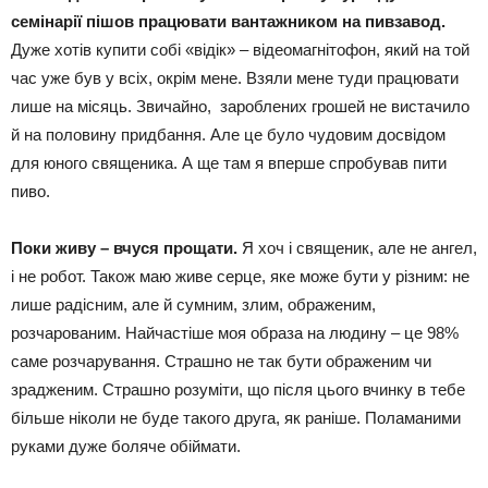
семінарії пішов працювати вантажником на пивзавод.
Дуже хотів купити собі «відік» – відеомагнітофон, який на той
час уже був у всіх, окрім мене. Взяли мене туди працювати
лише на місяць. Звичайно, зароблених грошей не вистачило
й на половину придбання. Але це було чудовим досвідом
для юного священика. А ще там я вперше спробував пити
пиво.
Поки живу – вчуся прощати.
Я хоч і священик, але не ангел,
і не робот. Також маю живе серце, яке може бути у різним: не
лише радісним, але й сумним, злим, ображеним,
розчарованим. Найчастіше моя образа на людину – це 98%
саме розчарування. Страшно не так бути ображеним чи
зрадженим. Страшно розуміти, що після цього вчинку в тебе
більше ніколи не буде такого друга, як раніше. Поламаними
руками дуже боляче обіймати.