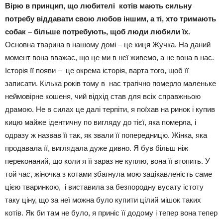
Вірю в принцип, що любителі котів мають сильну
потребу віддавати свою любов іншим, а ті, хто тримають
собак – більше потребують, щоб люди любили їх.
Основна тварина в нашому домі – це киця Жучка. На даний
момент вона вважає, що це ми в неї живемо, а не вона в нас.
Історія її появи – це окрема історія, варта того, щоб її
записати. Кілька років тому в нас трагічно померло маленьке
неймовірне кошеня, чий відхід став для всіх справжньою
драмою. Не в силах це далі терпіти, я поїхав на ринок і купив
кицю майже ідентичну по вигляду до тієї, яка померла, і
одразу ж назвав її так, як звали її попередницю. Жінка, яка
продавала її, виглядала дуже дивно. Я був більш ніж
переконаний, що коли я її зараз не куплю, вона її втопить. У
той час, жіночка з котами збагнула мою зацікавленість саме
цією тваринкою, і виставила за безпородну вусату істоту
таку ціну, що за неї можна було купити цілий мішок таких
котів. Як би там не було, я приніс її додому і тепер вона тепер