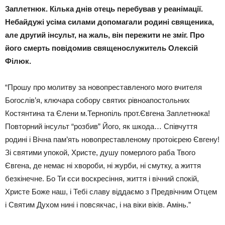
Заплетнюк. Кілька днів отець перебував у реанімації.
Небайдужі усіма силами допомагали родині священика,
але другий інсульт, на жаль, він пережити не зміг. Про
його смерть повідомив священослужитель Олексій
Філюк.
“Прошу про молитву за новопреставленого мого вчителя
Богослів’я, ключара собору святих рівноапостольних
Костянтина та Єлени м.Тернопіль прот.Євгена Заплетнюка!
Повторний інсульт “розбив” Його, як шкода… Співчуття
родині і Вічна пам’ять новопреставленому протоієрею Євгену!
Зі святими упокой, Христе, душу померлого раба Твого
Євгена, де немає ні хвороби, ні журби, ні смутку, а життя
безкінечне. Бо Ти єси воскресіння, життя і вічний спокій,
Христе Боже наш, і Тебі славу віддаємо з Предвічним Отцем
і Святим Духом нині і повсякчас, і на віки віків. Амінь.”