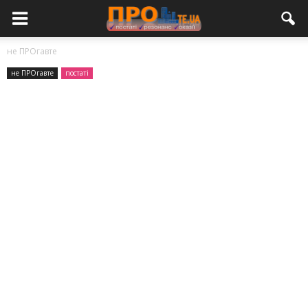
не ПРОгавте
не ПРОгавте
постаті