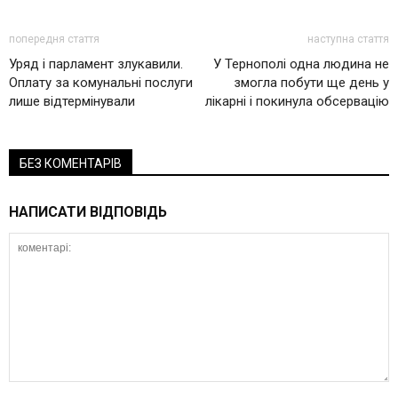
попередня стаття
наступна стаття
Уряд і парламент злукавили.
У Тернополі одна людина не
Оплату за комунальні послуги
змогла побути ще день у
лише відтермінували
лікарні і покинула обсервацію
БЕЗ КОМЕНТАРІВ
НАПИСАТИ ВІДПОВІДЬ