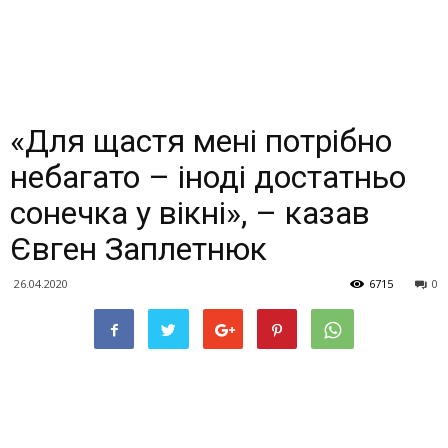
«Для щастя мені потрібно
небагато – іноді достатньо
сонечка у вікні», – казав
Євген Заплетнюк
26.04.2020
6715
0