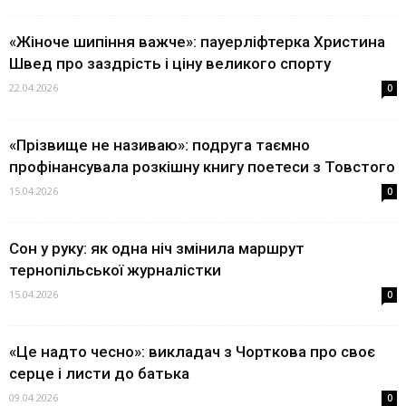
«Жіноче шипіння важче»: пауерліфтерка Христина
Швед про заздрість і ціну великого спорту
22.04.2026
0
«Прізвище не називаю»: подруга таємно
профінансувала розкішну книгу поетеси з Товстого
15.04.2026
0
Сон у руку: як одна ніч змінила маршрут
тернопільської журналістки
15.04.2026
0
«Це надто чесно»: викладач з Чорткова про своє
серце і листи до батька
09.04.2026
0