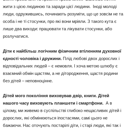
жити з цією людиною та заради цієї людини. Іноді молоді
люди, одружившись, починають розуміти, що це зовсім не та
особа і не ті стосунки, про які вони мріяли. З такого кута є
лише два виходи: працювати та лікувати стосунки, або
розлучатися.
Діти є найбільш логічним фізичним втіленням духовної
єдності чоловіка і дружини.
Плід любові двох дорослих і
відповідальних людей – є немовля. І хоча метою шлюбу є
взаємний обмін щастям, а не дітородження, щастя родини
без дітей – неповноцінне.
Дітей мого покоління виховував двір, книги. Дітей
нашого часу виховують планшети і смартфони.
А в
цілому, ми живемо в суспільстві глибоко нещасливих дітей і
дорослих, які обмінюються іпостасями, самі цього не
бажаючи. Нас оточують постарілі діти, і старі люди, які так і