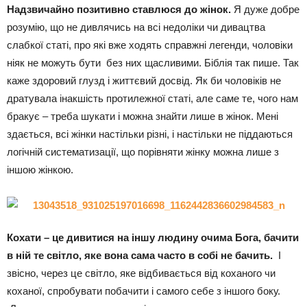
Надзвичайно позитивно ставлюся до жінок.
Я дуже добре
розумію, що не дивлячись на всі недоліки чи дивацтва
слабкої статі, про які вже ходять справжні легенди, чоловіки
ніяк не можуть бути без них щасливими. Біблія так пише. Так
каже здоровий глузд і життєвий досвід. Як би чоловіків не
дратувала інакшість протилежної статі, але саме те, чого нам
бракує – треба шукати і можна знайти лише в жінок. Мені
здається, всі жінки настільки різні, і настільки не піддаються
логічній систематизації, що порівняти жінку можна лише з
іншою жінкою.
Кохати – це дивитися на іншу людину очима Бога, бачити
в ній те світло, яке вона сама часто в собі не бачить.
І
звісно, через це світло, яке відбивається від коханого чи
коханої, спробувати побачити і самого себе з іншого боку.