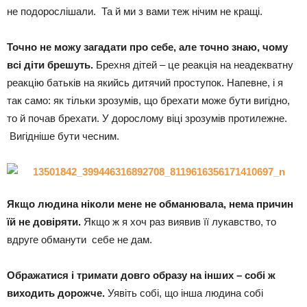
не подорослішали. Та й ми з вами теж нічим не кращі.
Точно не можу загадати про себе, але точно знаю, чому
всі діти брешуть.
Брехня дітей – це реакція на неадекватну
реакцію батьків на якийсь дитячий проступок. Напевне, і я
так само: як тільки зрозумів, що брехати може бути вигідно,
то й почав брехати. У дорослому віці зрозумів протилежне.
Вигідніше бути чесним.
Якщо людина ніколи мене не обманювала, нема причин
їй не довіряти.
Якщо ж я хоч раз виявив її лукавство, то
вдруге обманути себе не дам.
Ображатися і тримати довго образу на інших – собі ж
виходить дорожче.
Уявіть собі, що інша людина собі