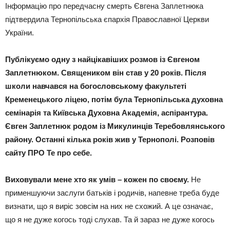
Інформацію про передчасну смерть Євгена Заплетнюка
підтвердила Тернопільська єпархія Православної Церкви
України.
Публікуємо одну з найцікавіших розмов із Євгеном
Заплетнюком.
Священиком він став у 20 років. Після
школи навчався на богословському факультеті
Кременецького ліцею, потім була Тернопільська духовна
семінарія та Київська Духовна Академія, аспірантура.
Євген Заплетнюк родом із Микулинців Теребовлянського
району.
Останні кілька років жив у Тернополі.
Розповів
сайту ПРО Те про себе.
Виховували мене хто як умів – кожен по своєму.
Не
применшуючи заслуги батьків і родичів, напевне треба буде
визнати, що я виріс зовсім на них не схожий. А це означає,
що я не дуже когось тоді слухав. Та й зараз не дуже когось