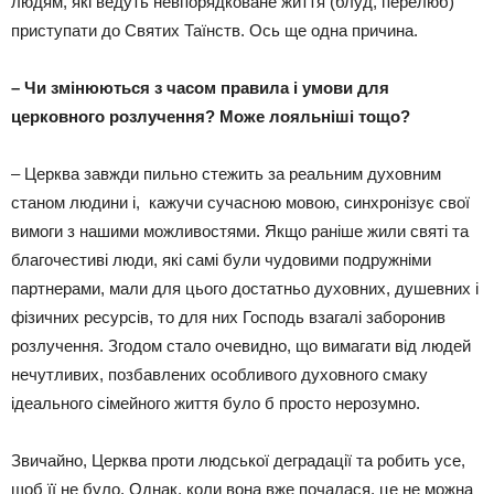
людям, які ведуть невпорядковане життя (блуд, перелюб)
приступати до Святих Таїнств. Ось ще одна причина.
– Чи змінюються з часом правила і умови для
церковного розлучення? Може лояльніші тощо?
– Церква завжди пильно стежить за реальним духовним
станом людини і, кажучи сучасною мовою, синхронізує свої
вимоги з нашими можливостями. Якщо раніше жили святі та
благочестиві люди, які самі були чудовими подружніми
партнерами, мали для цього достатньо духовних, душевних і
фізичних ресурсів, то для них Господь взагалі заборонив
розлучення. Згодом стало очевидно, що вимагати від людей
нечутливих, позбавлених особливого духовного смаку
ідеального сімейного життя було б просто нерозумно.
Звичайно, Церква проти людської деградації та робить усе,
щоб її не було. Однак, коли вона вже почалася, це не можна