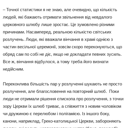
– Точної статистики я не знаю, але очевидно, що кількість
людей, які бажають отримати звільнення від невдалого
церковного шлюбу лише зростає. Це зумовлено різними
причинами. Насамперед, реальною кількістю світських
розлучень. Люди, які вважали вінчання в храмі однією з
частин весільної церемонії, зовсім скоро переконуються, що
обряд сам по собі не діє, якщо не докладати певних зусиль.
Все ж, вінчання відбулося, а тому треба його визнати
недійсним.
Переконлива більшість пар у розлученні шукають не просто
розлучення, але благословення на повторний шлюб. Поки
люди не отримали рішення єпископа про розлучення, з точки
зору Церкви їх шлюб триває, а співжиття з новим чоловіком
чи дружиною є перелюбом і полігамією. Із іншого боку,
канони, наприклад, Греко-католицької Церкви, забороняють