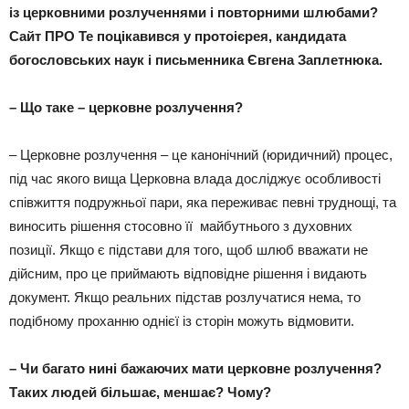
із церковними розлученнями і повторними шлюбами?
Сайт ПРО Те поцікавився у протоієрея, кандидата
богословських наук і письменника Євгена Заплетнюка.
– Що таке – церковне розлучення?
– Церковне розлучення – це канонічний (юридичний) процес,
під час якого вища Церковна влада досліджує особливості
співжиття подружньої пари, яка переживає певні труднощі, та
виносить рішення стосовно її майбутнього з духовних
позиції. Якщо є підстави для того, щоб шлюб вважати не
дійсним, про це приймають відповідне рішення і видають
документ. Якщо реальних підстав розлучатися нема, то
подібному проханню однієї із сторін можуть відмовити.
– Чи багато нині бажаючих мати церковне розлучення?
Таких людей більшає, меншає? Чому?