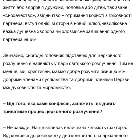
життя або здоров’я дружини, чоловіка або дітей, так зване
«снохачество», звідництво – отримання користі з гріховності
партнера, вступ однієї зі сторін в новий шлюб,невиліковна
важка душевна хвороба чи зловмисне залишення одного
партнера іншим.
Звичайно, сьогодні головною підставою для церковного
розлучення є наявність у пари світського розлучення. Тим не
менше, ми, християни, маємо добре розуміти різницю між
добрими членами суспільства та добрими членами Церкви,
між духовністю та моральністю.
– Від того, яка саме конфесія, залежить, як довго
триватиме процес церковного розлучення?
– Не завжди. На це впливає величезна кількість факторів.
Від конфесії до розпорядку дня конкретного єпархіального