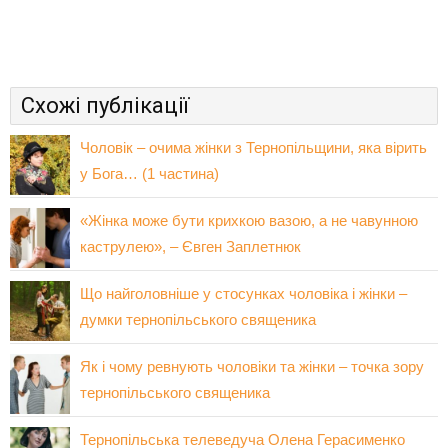
Схожі публікації
Чоловік – очима жінки з Тернопільщини, яка вірить
у Бога… (1 частина)
«Жінка може бути крихкою вазою, а не чавунною
каструлею», – Євген Заплетнюк
Що найголовніше у стосунках чоловіка і жінки –
думки тернопільського священика
Як і чому ревнують чоловіки та жінки – точка зору
тернопільського священика
Тернопільська телеведуча Олена Герасименко