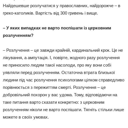
Найдешевше розлучатися у православних, найдорожче – в
греко-католиків. Вартість від 300 гривень і вище.
– У яких випадках не варто поспішати із церковним
розлученням?
– Розлучення – це завжди крайній, кардинальний крок. Це не
лікування, а ампутація. І, повірте, жодного разу розлучення
не приносило людям такої насолоди, про яку вони собі
уявляли перед розлученням. Остаточна втрата близької
людини під час розлучення психологами цілком справедливо
порівнюється з пережиттям смерті. Розлучення – це
добровільний похорон у вас удома. Тому, відповідаючи на
таке питання варто сказати конкретно: з церковним
розлученням ніколи не варто поспішати. Тягніть стільки лише
можете в своїх умовах.