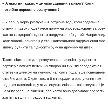
– А яких випадках – це наймудріший варіант? Коли
потрібне церковне розлучення?
– У першу чергу розлучення потрібне тоді, коли подальше
співжиття двох людей несе пряму чи опосередковану загрозу
життю та здоров’ю одного з подружжя чи їх дітей. Наприклад,
коли чоловік-алкоголік у стані алкогольного одурманення має
звичку буянити та підносити руку на дружину чи дітей.
Також, підставою для розлучення є наявність у одного з
партнерів важких психічних хвороб чи тих, які передаються
статевим шляхом чи унеможливлюють подальше повноцінне
сімейне життя. Окрім того, я б міг порадити розлучення тим
родинах алкоголіків, у яких існують співзалежні стосунки. Це
не універсальне рішення, але часто воно допомагає зберегти
життя та відчуття радості від життя.