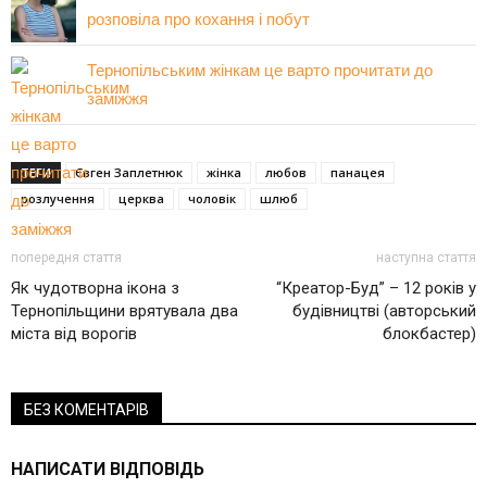
розповіла про кохання і побут
Тернопільським жінкам це варто прочитати до
заміжжя
ТЕГИ
Євген Заплетнюк
жінка
любов
панацея
розлучення
церква
чоловік
шлюб
попередня стаття
наступна стаття
Як чудотворна ікона з
“Креатор-Буд” – 12 років у
Тернопільщини врятувала два
будівництві (авторський
міста від ворогів
блокбастер)
БЕЗ КОМЕНТАРІВ
НАПИСАТИ ВІДПОВІДЬ