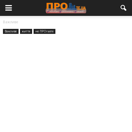
Важливе
Важливе
життя
не ПРОгавте