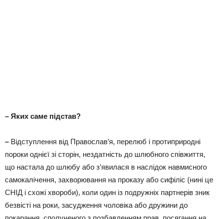
– Яких саме підстав?
–
Відступлення від Православ’я, перелюб і протиприродні
пороки однієї зі сторін, нездатність до шлюбного співжиття,
що настала до шлюбу або з’явилася в наслідок навмисного
самокалічення, захворювання на проказу або сифіліс (нині це
СНІД і схожі хвороби), коли один із подружніх партнерів зник
безвісті на роки, засудження чоловіка або дружини до
покарання, сполученого з позбавленням прав, посягання на