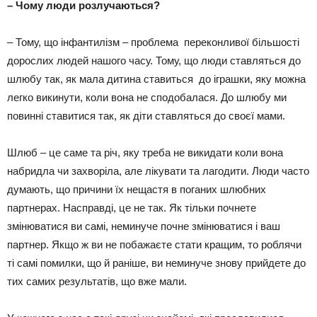
– Чому люди розлучаються?
– Тому, що інфантилізм – проблема переконливої більшості
дорослих людей нашого часу. Тому, що люди ставляться до
шлюбу так, як мала дитина ставиться до іграшки, яку можна
легко викинути, коли вона не сподобалася. До шлюбу ми
повинні ставитися так, як діти ставляться до своєї мами.
Шлюб – це саме та річ, яку треба не викидати коли вона
набридла чи захворіла, але лікувати та лагодити. Люди часто
думають, що причини їх нещастя в поганих шлюбних
партнерах. Насправді, це не так. Як тільки почнете
змінюватися ви самі, неминуче почне змінюватися і ваш
партнер. Якщо ж ви не побажаєте стати кращим, то роблячи
ті самі помилки, що й раніше, ви неминуче знову прийдете до
тих самих результатів, що вже мали.