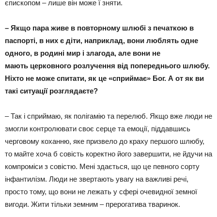
єпископом – лише він може ї зняти.
– Якщо пара живе в повторному шлюбі з печаткою в
паспорті, в них є діти, наприклад, вони люблять одне
одного, в родині мир і злагода, але вони не
мають
церковного розлучення від попереднього шлюбу.
Ніхто не може спитати, як це «сприймає» Бог. А от як ви
такі ситуації розглядаєте?
– Так і сприймаю, як полігамію та перелюб. Якщо вже люди не
змогли контролювати своє серце та емоції, піддавшись
черговому коханню, яке призвело до краху першого шлюбу,
то майте хоча б совість коректно його завершити, не йдучи на
компроміси з совістю. Мені здається, що це певного сорту
інфантилізм. Люди не звертають увагу на важливі речі,
просто тому, що вони не лежать у сфері очевидної земної
вигоди. Жити тільки земним – прерогатива тваринок.