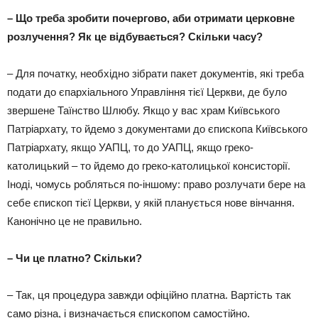
– Що треба зробити почергово, аби отримати церковне
розлучення? Як це відбувається? Скільки часу?
– Для початку, необхідно зібрати пакет документів, які треба
подати до єпархіального Управління тієї Церкви, де було
звершене Таїнство Шлюбу. Якщо у вас храм Київського
Патріархату, то йдемо з документами до єпископа Київського
Патріархату, якщо УАПЦ, то до УАПЦ, якщо греко-
католицький – то йдемо до греко-католицької консисторії.
Іноді, чомусь робляться по-іншому: право розлучати бере на
себе єпископ тієї Церкви, у якій планується нове вінчання.
Канонічно це не правильно.
– Чи це платно? Скільки?
– Так, ця процедура завжди офіційно платна. Вартість так
само різна, і визначається єпископом самостійно.