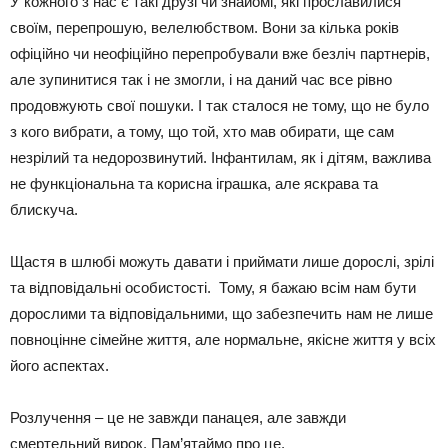
У кожного з нас є такі друзі чи знайомі, які прославилися
своїм, перепрошую, велелюбством. Вони за кілька років
офіційно чи неофіційно перепробували вже безліч партнерів,
але зупинитися так і не змогли, і на даний час все рівно
продовжують свої пошуки. І так сталося не тому, що не було
з кого вибрати, а тому, що той, хто мав обирати, ще сам
незрілий та недорозвинутий. Інфантилам, як і дітям, важлива
не функціональна та корисна іграшка, але яскрава та
блискуча.
Щастя в шлюбі можуть давати і приймати лише дорослі, зрілі
та відповідальні особистості. Тому, я бажаю всім нам бути
дорослими та відповідальними, що забезпечить нам не лише
повноцінне сімейне життя, але нормальне, якісне життя у всіх
його аспектах.
Розлучення – це не завжди панацея, але завжди
смертельний вирок. Пам’ятаймо про це.