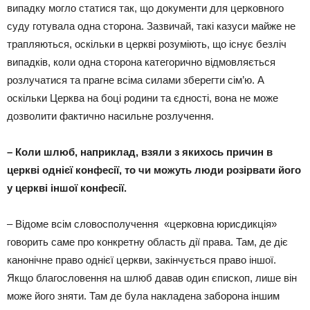
випадку могло статися так, що документи для церковного
суду готувала одна сторона. Зазвичай, такі казуси майже не
трапляються, оскільки в церкві розуміють, що існує безліч
випадків, коли одна сторона категорично відмовляється
розлучатися та прагне всіма силами зберегти сім’ю. А
оскільки Церква на боці родини та єдності, вона не може
дозволити фактично насильне розлучення.
– Коли шлюб, наприклад, взяли з якихось причин в
церкві однієї конфесії, то чи можуть люди розірвати його
у церкві іншої конфесії.
– Відоме всім словосполучення «церковна юрисдикція»
говорить саме про конкретну область дії права. Там, де діє
канонічне право однієї церкви, закінчується право іншої.
Якщо благословення на шлюб давав один єпископ, лише він
може його зняти. Там де була накладена заборона іншим