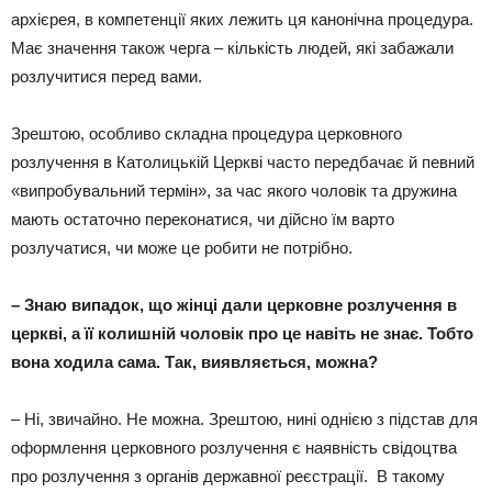
архієрея, в компетенції яких лежить ця канонічна процедура.
Має значення також черга – кількість людей, які забажали
розлучитися перед вами.
Зрештою, особливо складна процедура церковного
розлучення в Католицькій Церкві часто передбачає й певний
«випробувальний термін», за час якого чоловік та дружина
мають остаточно переконатися, чи дійсно їм варто
розлучатися, чи може це робити не потрібно.
– Знаю випадок, що жінці дали церковне розлучення в
церкві, а її колишній чоловік про це навіть не знає. Тобто
вона ходила сама. Так, виявляється, можна?
– Ні, звичайно. Не можна. Зрештою, нині однією з підстав для
оформлення церковного розлучення є наявність свідоцтва
про розлучення з органів державної реєстрації. В такому