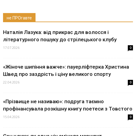
не ПРОгавте
Наталія Лазука: від прикрас для волосся і
літературного пошуку до стрілецького клубу
17.07.2026
0
«Жіноче шипіння важче»: пауерліфтерка Христина
Швед про заздрість і ціну великого спорту
22.04.2026
0
«Прізвище не називаю»: подруга таємно
профінансувала розкішну книгу поетеси з Товстого
15.04.2026
0