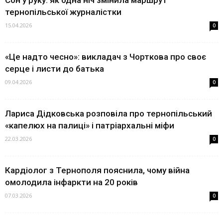
Сон у руку: як одна ніч змінила маршрут
тернопільської журналістки
15.04.2026
0
«Це надто чесно»: викладач з Чорткова про своє
серце і листи до батька
09.04.2026
0
Лариса Дідковська розповіла про тернопільський
«капелюх на палиці» і патріархальні міфи
22.03.2026
0
Кардіолог з Тернополя пояснила, чому війна
омолодила інфаркти на 20 років
07.03.2026
0