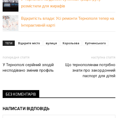
розмістили для жирафів
Відкритість влади: Усі ремонти Тернополя тепер на
Інтерактивній карті
ТЕГИ
Відкрите місто
вулиця
Корольова
Купчинського
попередня стаття
наступна стаття
У Тернополі серійний злодій
Що тернополянам потрібно
несподівано змінив профіль
знати про закордонний
паспорт для дітей
БЕЗ КОМЕНТАРІВ
НАПИСАТИ ВІДПОВІДЬ