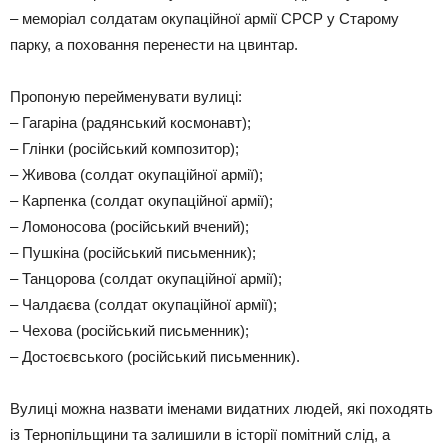
– меморіал солдатам окупаційної армії СРСР у Старому
парку, а поховання перенести на цвинтар.
Пропоную перейменувати вулиці:
– Гагаріна (радянський космонавт);
– Глінки (російський композитор);
– Живова (солдат окупаційної армії);
– Карпенка (солдат окупаційної армії);
– Ломоносова (російський вчений);
– Пушкіна (російський письменник);
– Танцорова (солдат окупаційної армії);
– Чалдаєва (солдат окупаційної армії);
– Чехова (російський письменник);
– Достоєвського (російський письменник).
Вулиці можна назвати іменами видатних людей, які походять
із Тернопільщини та залишили в історії помітний слід, а