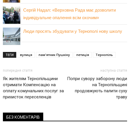
Сергій Надал: «Верховна Рада має дозволити
індивідуальне опалення всім охочим»
Люди просять збудувати у Тернополі нову школу
ТЕГИ
вулиця
пам'ятник Пушкіну
петиція
Тернопіль
попередня стаття
наступна стаття
Як жителям Тернопільщини
Попри сувору заборону люди
отримати Компенсацію на
на Тернопільщині
оплату комунальних послуг за
продовжують палити суху
прихисток переселенців
траву
БЕЗ КОМЕНТАРІВ