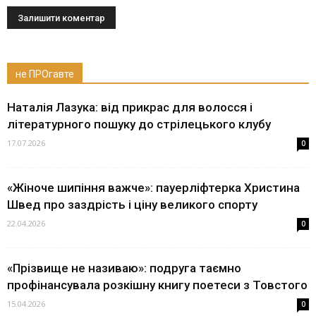
не ПРОгавте
Наталія Лазука: від прикрас для волосся і
літературного пошуку до стрілецького клубу
17.07.2026
0
«Жіноче шипіння важче»: пауерліфтерка Христина
Швед про заздрість і ціну великого спорту
22.04.2026
0
«Прізвище не називаю»: подруга таємно
профінансувала розкішну книгу поетеси з Товстого
15.04.2026
0