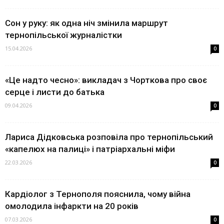
Сон у руку: як одна ніч змінила маршрут
тернопільської журналістки
15.04.2026
0
«Це надто чесно»: викладач з Чорткова про своє
серце і листи до батька
09.04.2026
0
Лариса Дідковська розповіла про тернопільський
«капелюх на палиці» і патріархальні міфи
22.03.2026
0
Кардіолог з Тернополя пояснила, чому війна
омолодила інфаркти на 20 років
07.03.2026
0