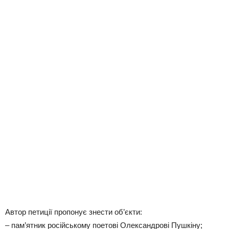
Автор петиції пропонує знести об’єкти:
– пам’ятник російському поетові Олександрові Пушкіну;