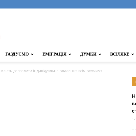
ГАЗДУЄМО
ЕМІГРАЦІЯ
ДУМКИ
ВСІЛЯКЕ
и мають дозволити індивідуальне опалення всім охочим»
Н
в
с
17