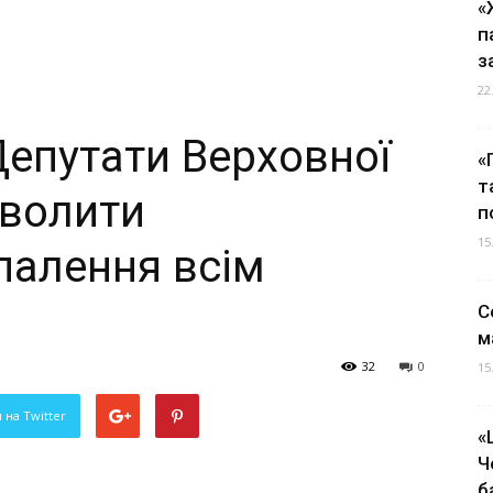
«
п
з
22
Депутати Верховної
«
т
волити
п
15
палення всім
С
м
32
0
15
 на Twitter
«
Ч
б