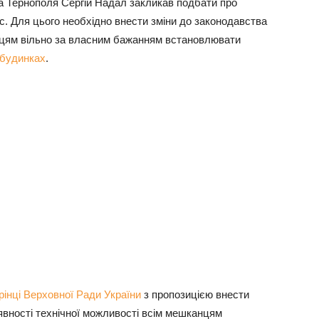
а Тернополя Сергій Надал закликав подбати про
ас. Для цього необхідно внести зміни до законодавства
нцям вільно за власним бажанням встановлювати
 будинках
.
рінці Верховної Ради України
з пропозицією внести
явності технічної можливості всім мешканцям