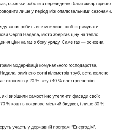
раз, оскільки роботи з переведення багатоквартирного
роводити лише у період між опалювальними сезонами.
ядування робить все можливе, щоб стримувати
лови Сергія Надала, місто зберігає ціну на тепло і
ення ціни на газ з боку уряду. Саме газ — основна
ограми модернізації комунального господарства,
Надала, замінено сотні кілометрів труб, встановлено
є економію у 20 % газу і 40 % електроенергію.
 які вирішили самостійно утеплити фасади своїх
 70 % коштів покриває міський бюджет, і лише 30 %
еруть участь у державній програмі “Енергодім”.