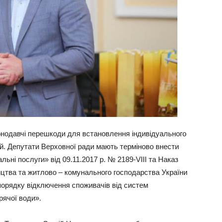
онодавчі перешкоди для встановлення індивідуального
й. Депутати Верховної ради мають терміново внести
льні послуги» від 09.11.2017 р. № 2189-VIII та Наказ
ництва та житлово – комунального господарства України
порядку відключення споживачів від систем
рячої води».