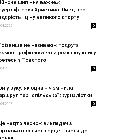
Жіноче шипіння важче»:
ауерліфтерка Христина Швед про
аздрість і ціну великого спорту
.04.2026
0
Прізвище не називаю»: подруга
аємно профінансувала розкішну книгу
оетеси з Товстого
.04.2026
0
он у руку: як одна ніч змінила
аршрут тернопільської журналістки
.04.2026
0
Це надто чесно»: викладач з
орткова про своє серце і листи до
атька