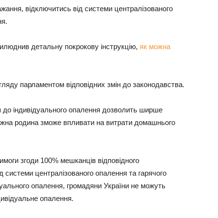
ажання, відключитись від системи централізованого
ня.
прилюднив детальну покрокову інструкцію,
як можна
гляду парламентом відповідних змін до законодавства.
 до індивідуального опалення дозволить ширше
кожна родина зможе впливати на витрати домашнього
 вимоги згоди 100% мешканців відповідного
ід системи централізованого опалення та гарячого
дуального опалення, громадяни України не можуть
дивідуальне опалення.