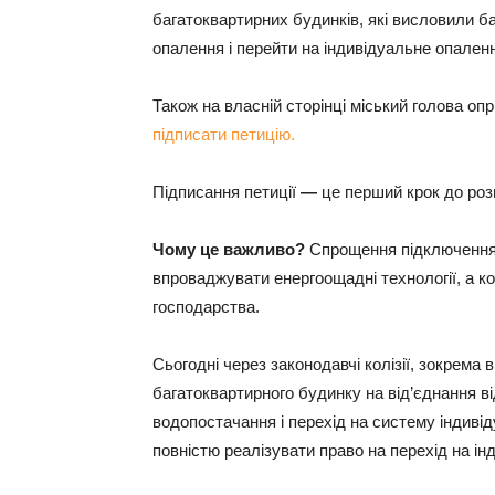
багатоквартирних будинків, які висловили б
опалення і перейти на індивідуальне опален
Також на власній сторінці міський голова о
підписати петицію.
Підписання петиції
—
це перший крок до роз
Чому це важливо?
Спрощення підключення
впроваджувати енергоощадні технології, а 
господарства.
Сьогодні через законодавчі колізії, зокрема
багатоквартирного будинку на від’єднання в
водопостачання і перехід на систему індиві
повністю реалізувати право на перехід на ін