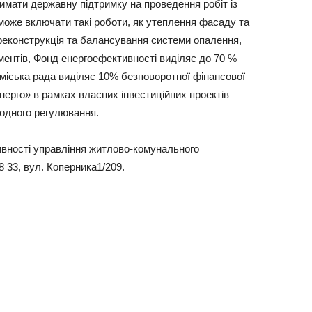
мати державну підтримку на проведення робіт із
може включати такі роботи, як утеплення фасаду та
, реконструкція та балансування системи опалення,
ументів, Фонд енергоефективності виділяє до 70 %
 міська рада виділяє 10% безповоротної фінансової
ерго» в рамках власних інвестиційних проектів
годного регулювання.
ивності управління житлово-комунального
8 33, вул. Коперника1/209.