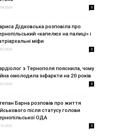
.04.2026
0
ариса Дідковська розповіла про
ернопільський «капелюх на палиці» і
атріархальні міфи
.03.2026
0
ардіолог з Тернополя пояснила, чому
ійна омолодила інфаркти на 20 років
.03.2026
0
тепан Барна розповів про життя
ійськового після статусу голови
ернопільської ОДА
.12.2025
0