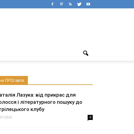
не ПРОгавте
аталія Лазука: від прикрас для
олосся і літературного пошуку до
трілецького клубу
.07.2026
0