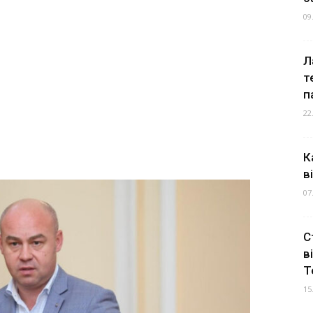
09
Л
т
п
22
К
в
07
С
в
Т
15