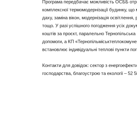
Програма передбачає можливість ОСББ отри
комплексної термомодернізації будинку, що 
даху, заміна вікон, модернізація освітлення
тощо. У разі успішного погодження усіх док
коштів за проєкт, паралельно Тернопільська
допомоги, а КП «Тернопільміськтеплокомунен
встановлює індивідуальні теплові пункти по
Контакти для довідок: сектор з енергоефект
господарства, благоустрою та екології – 52 5