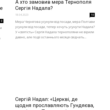
А хто замовив мера Тернополя
е
Сергія Надала?
18.04.2023
10
0
Мера Чернігова усунули від посади, мера Полтави
усунули від посади, тепер хочуть усунути Надала?
ам
У «святість» Сергія Надала тернополяни не вірили
давно, але події останнього місяця свідчать...
а
Сергій Надал: «Церкві, де
щодня прославляють Гундяєва,