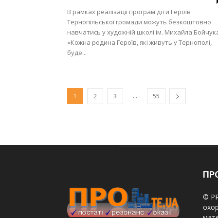
В рамках реалізації програм діти Героїв
Тернопільської громади можуть безкоштовно
навчатись у художній школі ім. Михайла Бойчук
«Кожна родина Героїв, які живуть у Тернополі,
буде...
...
1
2
3
55
ПРО
© PR
охор
мате