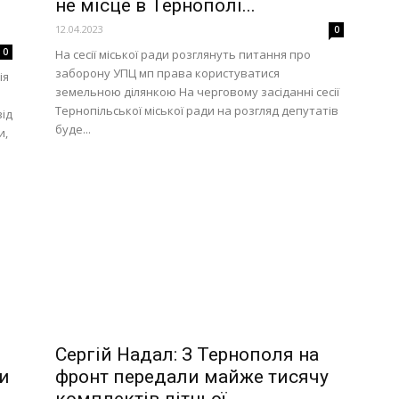
не місце в Тернополі...
12.04.2023
0
0
На сесії міської ради розглянуть питання про
заборону УПЦ мп права користуватися
ія
земельною ділянкою На черговому засіданні сесії
Тернопільської міської ради на розгляд депутатів
ід
буде...
и,
Сергій Надал: З Тернополя на
ми
фронт передали майже тисячу