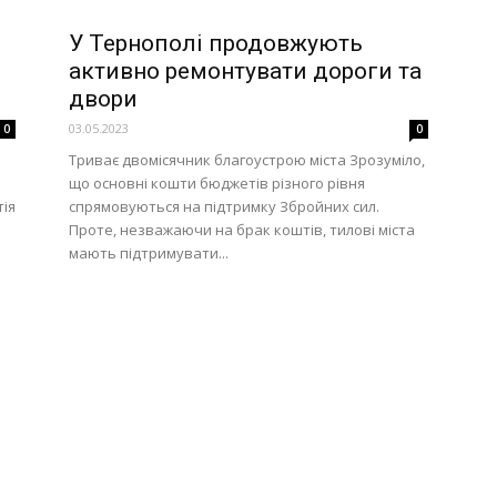
У Тернополі продовжують
активно ремонтувати дороги та
двори
03.05.2023
0
0
Триває двомісячник благоустрою міста Зрозуміло,
що основні кошти бюджетів різного рівня
тія
спрямовуються на підтримку Збройних сил.
Проте, незважаючи на брак коштів, тилові міста
мають підтримувати...