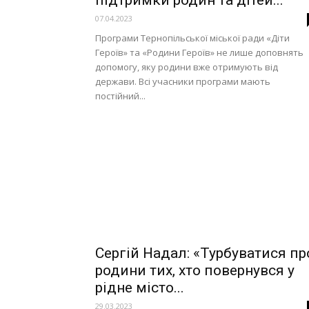
підтримки родин та дітей...
07.04.2023
Програми Тернопільської міської ради «Діти
Героїв» та «Родини Героїв» не лише доповнять
допомогу, яку родини вже отримують від
держави. Всі учасники програми мають
постійний...
Сергій Надал: «Турбуватися пр
родини тих, хто повернувся у
рідне місто...
29.03.2023