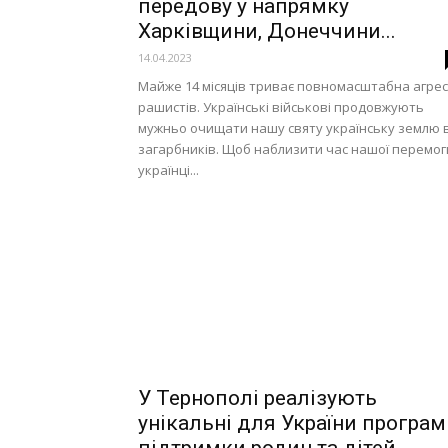
передову у напрямку
Харківщини, Донеччини...
14.04.2023
Майже 14 місяців триває повномасштабна агрес
рашистів. Українські військові продовжують
мужньо очищати нашу святу українську землю в
загарбників. Щоб наблизити час нашої перемог
українці...
У Тернополі реалізують
унікальні для України програ