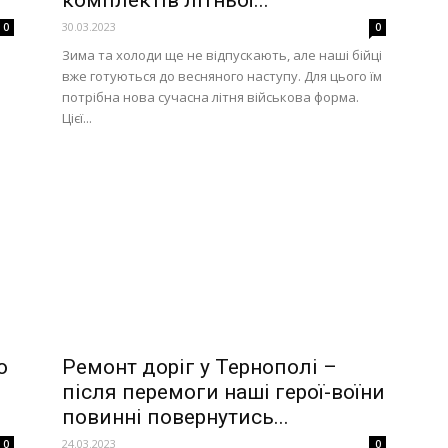
комплектів літньої...
30.03.2023
0
0
Зима та холоди ще не відпускають, але наші бійці
вже готуються до весняного наступу. Для цього їм
потрібна нова сучасна літня військова форма.
Цієї...
о
Ремонт доріг у Тернополі –
після перемоги наші герої-воїни
повинні повернутись...
24.03.2023
0
0