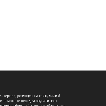
атеріали, розміщені на сайті, мали б
te.ua можете передруковувати наші
вторів рубрики «Думки» і не збираємося