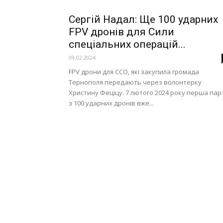
Сергій Надал: Ще 100 ударних
FPV дронів для Сили
спеціальних операцій...
09.02.2024
FPV дрони для ССО, які закупила громада
Тернополя передають через волонтерку
Христину Феціцу. 7 лютого 2024 року перша пар
з 100 ударних дронів вже...