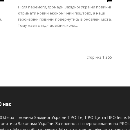
Після перемоги, громади Західної України повинні
отримати новий економічний поштовх, а наші
а.
герої-воїни повинні повернутись в оновлені міста.
Тому навіть під час війни, коли...
сторінка 1 з 55
 нас
O.te.ua – новини Західної України ПРО Те, ПРО Це та ПРО Інше. М
онятися Законами України. За наявності гіперпосилання на PRO.
ріали. Ми ще собі напишемо. Ми не завжди розділяємо позицію а