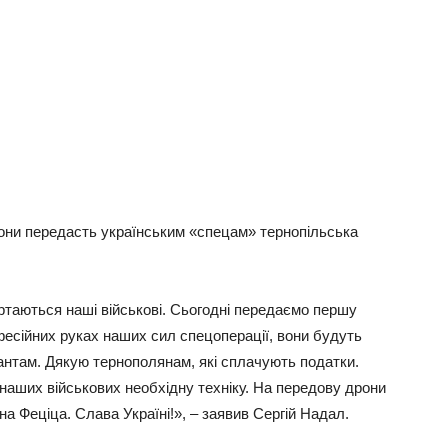
рони передасть українським «спецам» тернопільська
ертаються наші військові. Сьогодні передаємо першу
фесійних руках наших сил спецоперації, вони будуть
антам. Дякую тернополянам, які сплачують податки.
наших військових необхідну техніку. На передову дрони
а Феціца. Слава Україні!», – заявив Сергій Надал.