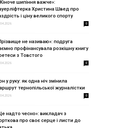
Жіноче шипіння важче»:
ауерліфтерка Христина Швед про
аздрість і ціну великого спорту
.04.2026
0
Прізвище не називаю»: подруга
аємно профінансувала розкішну книгу
оетеси з Товстого
.04.2026
0
он у руку: як одна ніч змінила
аршрут тернопільської журналістки
.04.2026
0
Це надто чесно»: викладач з
орткова про своє серце і листи до
атька