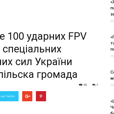
«
п
з
22
е 100 ударних FPV
«
т
 спеціальних
п
15
их сил України
пільска громада
С
м
65
0
15
 на Twitter
«
Ч
б