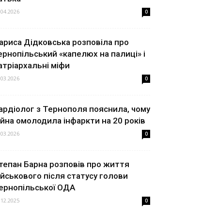
.04.2026
0
ариса Дідковська розповіла про
ернопільський «капелюх на палиці» і
атріархальні міфи
.03.2026
0
ардіолог з Тернополя пояснила, чому
ійна омолодила інфаркти на 20 років
.03.2026
0
тепан Барна розповів про життя
ійськового після статусу голови
ернопільської ОДА
.12.2025
0