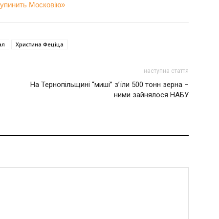
 зупинить Московію»
ал
Христина Феціца
наступна стаття
На Тернопільщині “миші” з’їли 500 тонн зерна –
ними зайнялося НАБУ