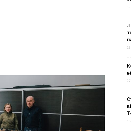
09
Л
т
п
22
К
в
07
С
в
Т
15