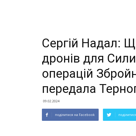
Сергій Надал: Щ
дронів для Сили
операцій Збройн
передала Терно
09.02.2024
поділитися на Facebook
поділитися