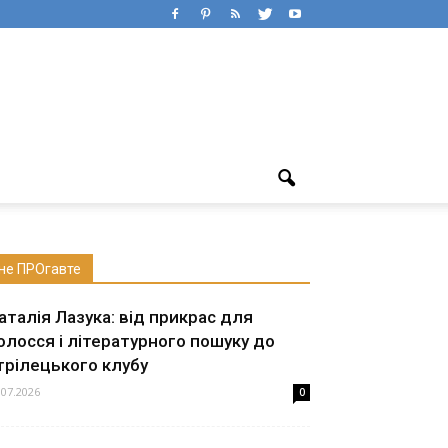
не ПРОгавте
аталія Лазука: від прикрас для
олосся і літературного пошуку до
трілецького клубу
.07.2026
0