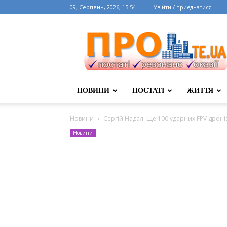
09, Серпень, 2026, 15:54
Увійти / приєднатися
НОВИНИ
ПОСТАТІ
ЖИТТЯ
Новини
Сергій Надал: Ще 100 ударних FPV дроні
Новини