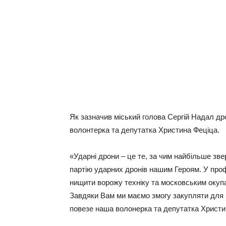
Як зазначив міський голова Сергій Надал д
волонтерка та депутатка Христина Феціца.
«Ударні дрони – це те, за чим найбільше зв
партію ударних дронів нашим Героям. У про
нищити ворожу техніку та московським окуп
Завдяки Вам ми маємо змогу закупляти для 
повезе наша волонерка та депутатка Христин