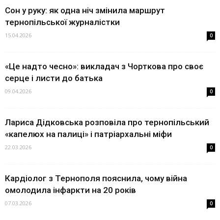
Сон у руку: як одна ніч змінила маршрут
тернопільської журналістки
15.04.2026
0
«Це надто чесно»: викладач з Чорткова про своє
серце і листи до батька
09.04.2026
0
Лариса Дідковська розповіла про тернопільський
«капелюх на палиці» і патріархальні міфи
22.03.2026
0
Кардіолог з Тернополя пояснила, чому війна
омолодила інфаркти на 20 років
07.03.2026
0