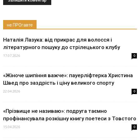
не ПРОгавте
Наталія Лазука: від прикрас для волосся і
літературного пошуку до стрілецького клубу
17.07.2026
0
«Жіноче шипіння важче»: пауерліфтерка Христина
Швед про заздрість і ціну великого спорту
22.04.2026
0
«Прізвище не називаю»: подруга таємно
профінансувала розкішну книгу поетеси з Товстого
15.04.2026
0