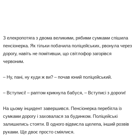
З елекропотяга з двома великими, рябими сумками спішила
пенсіонерка. Як тільки побачила поліцейських, рвонула через
дорогу, навіть не помітивши, що світлофор загорівся
червоним.
– Ну, пані, ну куди ж ви? – почав юний поліцейський.
– Вступисі! – раптом крикнула бабуся, – Вступисі з дороги!
На цьому інцидент завершився. Пенсіонерка перебігла із
сумками дорогу і заховалася за будинком. Поліцейські
залишились стояти. В одного відвисла щелепа, інший розвів
руками. Ще двоє просто сміялися.