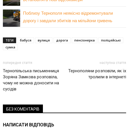
Поблизу Тернополя неякісно відремонтували
дорогу і завдали збитків на мільйони гривень
ТЕГИ
бабуся
вулиця
дорога
пенсіонерка
поліцейські
сумка
попередня стаття
наступна стаття
Тернопільська письменниця
Тернополяни розповіли, як їх
Зоряна Замкова розповіла,
тролили в інтернеті
чому не можна доносити на
сусідів
БЕЗ КОМЕНТАРІВ
НАПИСАТИ ВІДПОВІДЬ