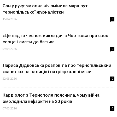
Сон у руку: як одна ніч змінила маршрут
тернопільської журналістки
15.04.2026
0
«Це надто чесно»: викладач з Чорткова про своє
серце і листи до батька
09.04.2026
0
Лариса Дідковська розповіла про тернопільський
«капелюх на палиці» і патріархальні міфи
22.03.2026
0
Кардіолог з Тернополя пояснила, чому війна
омолодила інфаркти на 20 років
07.03.2026
0