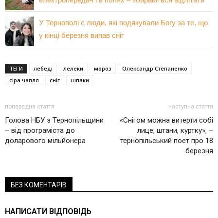
У Тернополі є люди, які подякували Богу за те, що
у кінці березня випав сніг
ТЕГИ
лебеді
лелеки
мороз
Олександр Степаненко
сіра чапля
сніг
шпаки
попередня стаття
наступна стаття
Голова НБУ з Тернопільщини
«Снігом можна витерти собі
– від програміста до
лице, штани, куртку», –
доларового мільйонера
тернопільський поет про 18
березня
БЕЗ КОМЕНТАРІВ
НАПИСАТИ ВІДПОВІДЬ