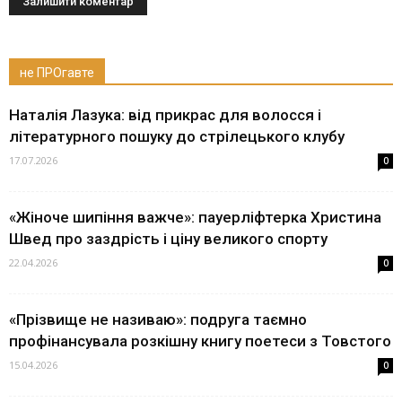
не ПРОгавте
Наталія Лазука: від прикрас для волосся і
літературного пошуку до стрілецького клубу
17.07.2026
0
«Жіноче шипіння важче»: пауерліфтерка Христина
Швед про заздрість і ціну великого спорту
22.04.2026
0
«Прізвище не називаю»: подруга таємно
профінансувала розкішну книгу поетеси з Товстого
15.04.2026
0