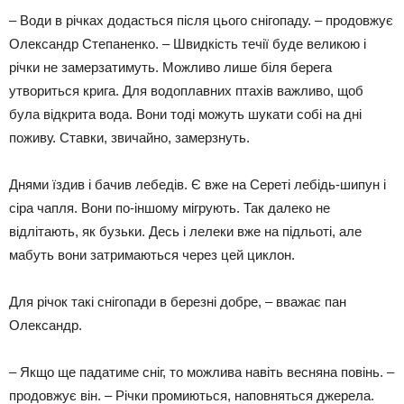
– Води в річках додасться після цього снігопаду. – продовжує
Олександр Степаненко. – Швидкість течії буде великою і
річки не замерзатимуть. Можливо лише біля берега
утвориться крига. Для водоплавних птахів важливо, щоб
була відкрита вода. Вони тоді можуть шукати собі на дні
поживу. Ставки, звичайно, замерзнуть.
Днями їздив і бачив лебедів. Є вже на Сереті лебідь-шипун і
сіра чапля. Вони по-іншому мігрують. Так далеко не
відлітають, як бузьки. Десь і лелеки вже на підльоті, але
мабуть вони затримаються через цей циклон.
Для річок такі снігопади в березні добре, – вважає пан
Олександр.
– Якщо ще падатиме сніг, то можлива навіть весняна повінь. –
продовжує він. – Річки промиються, наповняться джерела.