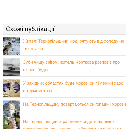
Схожі публікації
Жителі Тернопільщини іноді рятують від холоду не
тих птахів
Зуби чищу снігом: житель Чорткова розповів про
січневі будні
У західних областях буде мороз, сніг і легкий хаос
в термометрах
На Тернопільщину повертаються снігопади і морози
На Тернопільщині зграї лелек сидять на лініях
електропередач і в полях – збираються відлітати