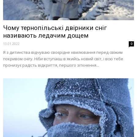
Чому тернопільські двірники сніг
називають ледачим дощем
13.01.2022
0
Я з дитинства відчуваю своєрідне хвилювання перед свіжим
покривом снігу. Ніби вступаєш в якийсь новий світ, і всю тебе
пронизує радість відкриття, першого зіткнення...