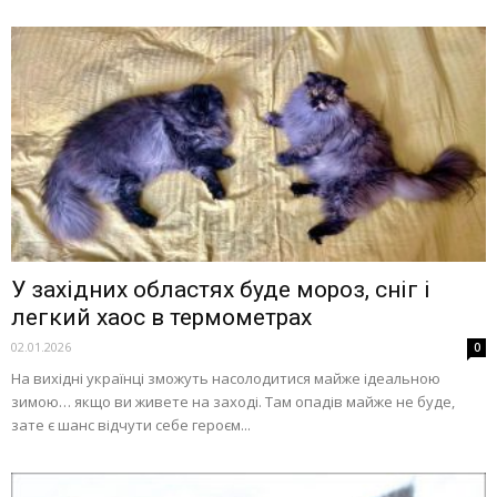
У західних областях буде мороз, сніг і
легкий хаос в термометрах
02.01.2026
0
На вихідні українці зможуть насолодитися майже ідеальною
зимою… якщо ви живете на заході. Там опадів майже не буде,
зате є шанс відчути себе героєм...