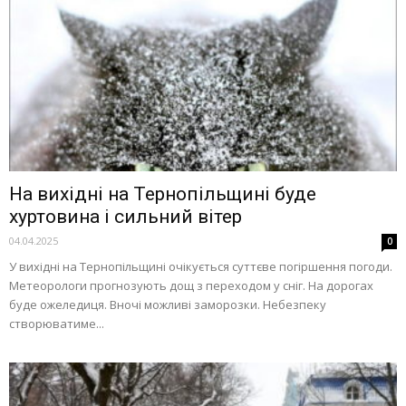
На вихідні на Тернопільщині буде
хуртовина і сильний вітер
04.04.2025
0
У вихідні на Тернопільщині очікується суттєве погіршення погоди.
Метеорологи прогнозують дощ з переходом у сніг. На дорогах
буде ожеледиця. Вночі можливі заморозки. Небезпеку
створюватиме...