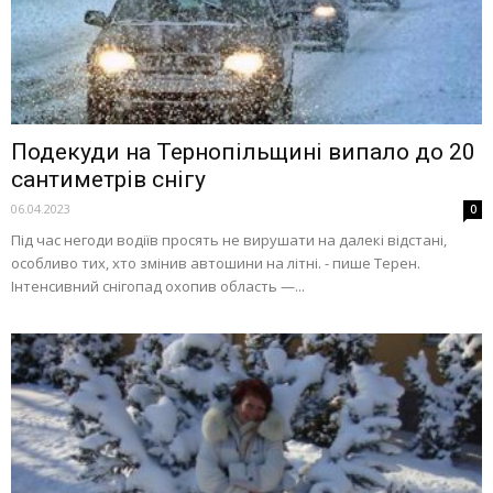
Подекуди на Тернопільщині випало до 20
сантиметрів снігу
06.04.2023
0
Під час негоди водіїв просять не вирушати на далекі відстані,
особливо тих, хто змінив автошини на літні. - пише Терен.
Інтенсивний снігопад охопив область —...