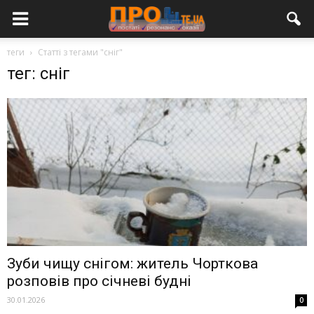
теги
Статті з тегами "сніг"
тег: сніг
Зуби чищу снігом: житель Чорткова
розповів про січневі будні
30.01.2026
0