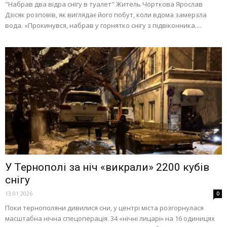
"Набрав два відра снігу в туалет" Житель Чорткова Ярослав
Дзісяк розповів, як виглядає його побут, коли вдома замерзла
вода. «Прокинувся, набрав у горнятко снігу з підвіконника....
У Тернополі за ніч «викрали» 2200 кубів
снігу
13.01.2026
0
Поки тернополяни дивилися сни, у центрі міста розгорнулася
масштабна нічна спецоперація. 34 «нічні лицарі» на 16 одиницях