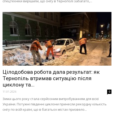
спецтехніки вирішили, що снігу в Тернополі забагато,...
Цілодобова робота дала результат: як
Тернопіль втримав ситуацію після
циклону та...
11.01.2026
0
Зима цього року стала серйозним випробуванням для всієї
України. Потужні південні циклони принесли рекордну кількість
снігу по всій країні, що в багатьох містах призвело...