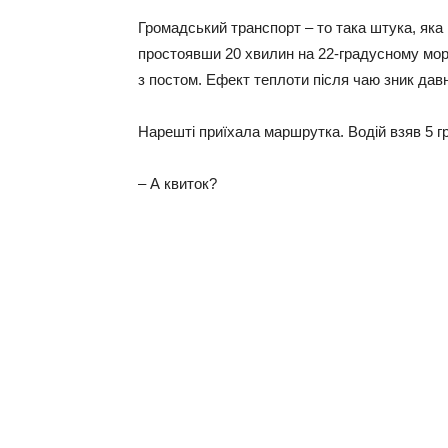
Громадський транспорт – то така штука, яка 
простоявши 20 хвилин на 22-градусному моро
з постом. Ефект теплоти після чаю зник давн
Нарешті приїхала маршрутка. Водій взяв 5 гр
– А квиток?