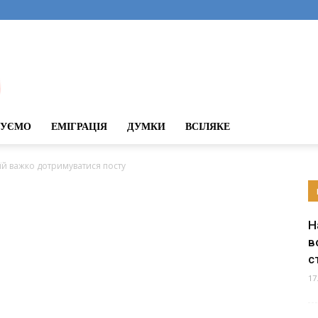
ДУЄМО
ЕМІГРАЦІЯ
ДУМКИ
ВСІЛЯКЕ
їй важко дотримуватися посту
Н
в
с
17