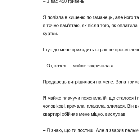
– З вас 450 гривень.
Я полізла в кишеню по гаманець, але його т
я точно пам’ятаю, як після того, як оплатил
куртки.
І тут до мене приходить страшне просвітлен
– От, козел! – майже закричала я.
Продавець витріщилася на мене. Вона тримала
Я майже плачучи пояснила їй, що сталося і 
чоловікові, кричала, плакала, злилася. Він ви
квартирі обійняв мене міцно, вислухав.
– Я знаю, що ти постиш. Але я зварив пельм