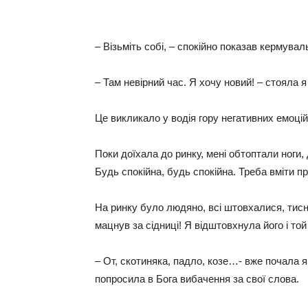
– Візьміть собі, – спокійно показав кермуваль
– Там невірний час. Я хочу новий! – стояла я
Це викликало у водія гору негативних емоцій,
Поки доїхала до ринку, мені обтоптали ноги, 
Будь спокійна, будь спокійна. Треба вміти п
На ринку було людяно, всі штовхалися, тисну
мацнув за сідниці! Я відштовхнула його і той 
– От, скотиняка, падло, козе…- вже почала я
попросила в Бога вибачення за свої слова.