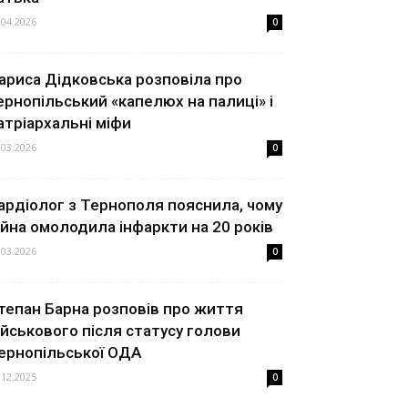
.04.2026
0
ариса Дідковська розповіла про
ернопільський «капелюх на палиці» і
атріархальні міфи
.03.2026
0
ардіолог з Тернополя пояснила, чому
ійна омолодила інфаркти на 20 років
.03.2026
0
тепан Барна розповів про життя
ійськового після статусу голови
ернопільської ОДА
.12.2025
0