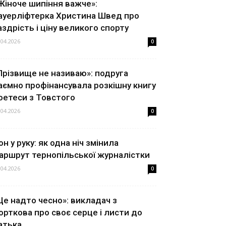
Жіноче шипіння важче»:
ауерліфтерка Христина Швед про
аздрість і ціну великого спорту
.04.2026
0
Прізвище не називаю»: подруга
аємно профінансувала розкішну книгу
оетеси з Товстого
.04.2026
0
он у руку: як одна ніч змінила
аршрут тернопільської журналістки
.04.2026
0
Це надто чесно»: викладач з
орткова про своє серце і листи до
атька