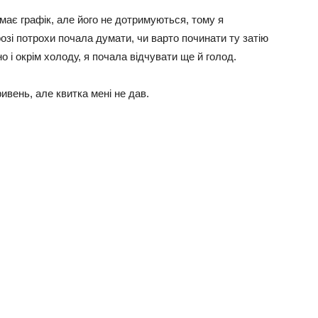
має графік, але його не дотримуються, тому я
зі потрохи почала думати, чи варто починати ту затію
о і окрім холоду, я почала відчувати ще й голод.
ивень, але квитка мені не дав.