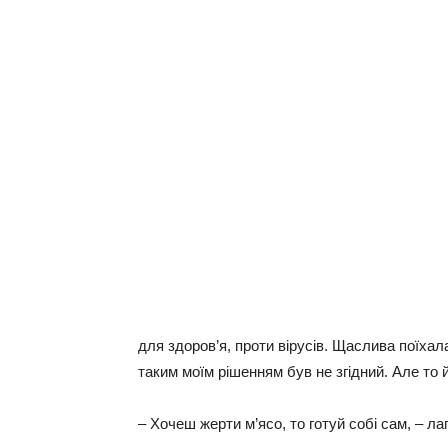
для здоров’я, проти вірусів. Щаслива поїхал
таким моїм рішенням був не згідний. Але то 
– Хочеш жерти м’ясо, то готуй собі сам, – л