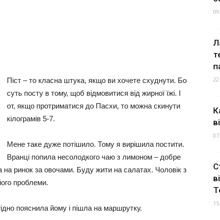
09
Л
т
п
22
Піст – то класна штука, якщо ви хочете схуднути. Бо
суть посту в тому, щоб відмовитися від жирної їжі. І
от, якщо протриматися до Пасхи, то можна скинути
К
кілограмів 5-7.
в
07
Мене таке дуже потішило. Тому я вирішила постити.
Вранці попила несолодкого чаю з лимоном – добре
С
а на ринок за овочами. Буду жити на салатах. Чоловік з
в
його проблеми.
Т
15
агідно пояснила йому і пішла на маршрутку.