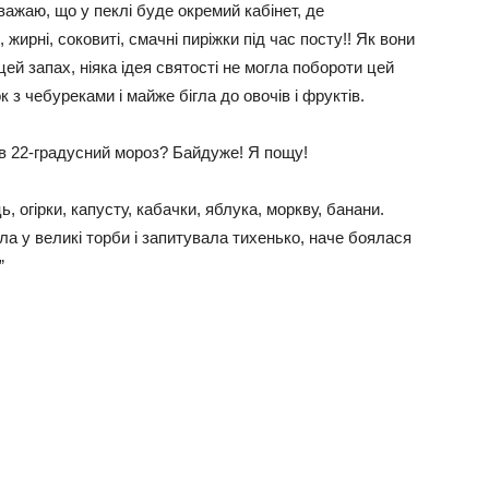
ажаю, що у пеклі буде окремий кабінет, де
 жирні, соковиті, смачні пиріжки під час посту!! Як вони
ей запах, ніяка ідея святості не могла побороти цей
з чебуреками і майже бігла до овочів і фруктів.
 в 22-градусний мороз? Байдуже! Я пощу!
, огірки, капусту, кабачки, яблука, моркву, банани.
а у великі торби і запитувала тихенько, наче боялася
”