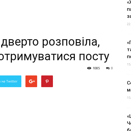
«
п
з
22
дверто розповіла,
«
т
дотримуватися посту
п
15
1085
0
 на Twitter
С
м
15
«
Ч
б