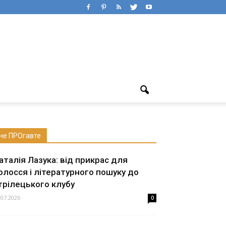
не ПРОгавте
аталія Лазука: від прикрас для
олосся і літературного пошуку до
трілецького клубу
.07.2026
0