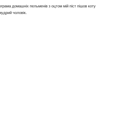
лограма домашніх пельменів з оцтом мій піст пішов коту
 мудрий чоловік.