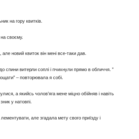
ник на гору квитків.
 на своєму.
 але новий квиток він мені все-таки дав.
до спини витерли соплі і пчихнули прямо в обличчя. ”
рощати” – повторювала я собі.
лися, а якийсь чолов’яга мене міцно обійняв і навіть
зник у натовпі.
 лементувати, але згадала мету свого приїзду і