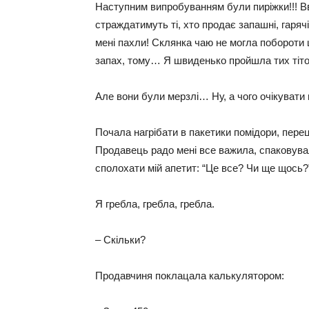
Наступним випробуванням були пиріжки!!! Вв
страждатимуть ті, хто продає запашні, гарячі,
мені пахли! Склянка чаю не могла побороти ц
запах, тому… Я швиденько пройшла тих тіток 
Але вони були мерзлі… Ну, а чого очікувати
Почала нагрібати в пакетики помідори, перець
Продавець радо мені все важила, спаковувал
сполохати мій апетит: “Це все? Чи ще щось?
Я гребла, гребла, гребла.
– Скільки?
Продавчиня поклацала калькулятором: