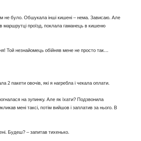
ам не було. Обшукала інші кишені – нема. Зависаю. Але
а в маршрутці проїзд, поклала гаманець в кишеню
ня! Той незнайомець обійняв мене не просто так…
 2 пакети овочів, які я нагребла і чекала оплати.
погналася на зупинку. Але як їхати? Подзвонила
кликав мені таксі, потім вийшов і заплатив за нього. В
ені. Будеш? – запитав тихенько.