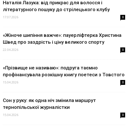
Наталія Лазука: від прикрас для волосся і
літературного пошуку до стрілецького клубу
17.07.2026
0
«Жіноче шипіння важче»: пауерліфтерка Христина
Швед про заздрість і ціну великого спорту
22.04.2026
0
«Прізвище не називаю»: подруга таємно
профінансувала розкішну книгу поетеси з Товстого
15.04.2026
0
Сон у руку: як одна ніч змінила маршрут
тернопільської журналістки
15.04.2026
0