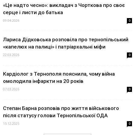
«Це надто чесно»: викладач з Чорткова про своє
серце і листи до батька
09.04.2026
0
Лариса Дідковська розповіла про тернопільський
«капелюх на палиці» і патріархальні міфи
22.03.2026
0
Кардіолог з Тернополя пояснила, чому війна
омолодила інфаркти на 20 років
07.03.2026
0
Степан Барна розповів про життя військового
після статусу голови Тернопільської ОДА
15.12.2025
0