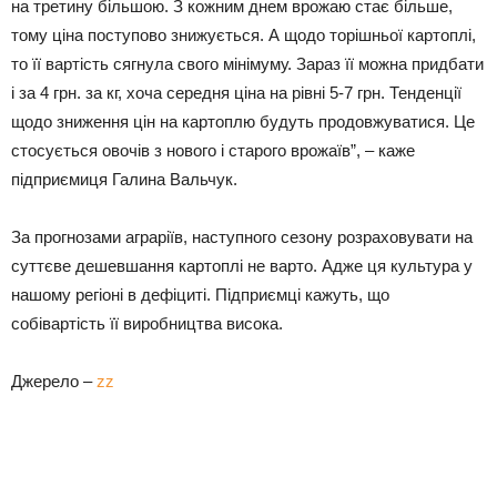
на третину більшою. З кожним днем врожаю стає більше,
тому ціна поступово знижується. А щодо торішньої картоплі,
то її вартість сягнула свого мінімуму. Зараз її можна придбати
і за 4 грн. за кг, хоча середня ціна на рівні 5-7 грн. Тенденції
щодо зниження цін на картоплю будуть продовжуватися. Це
стосується овочів з нового і старого врожаїв”, – каже
підприємиця Галина Вальчук.
За прогнозами аграріїв, наступного сезону розраховувати на
суттєве дешевшання картоплі не варто. Адже ця культура у
нашому регіоні в дефіциті. Підприємці кажуть, що
собівартість її виробництва висока.
Джерело –
zz