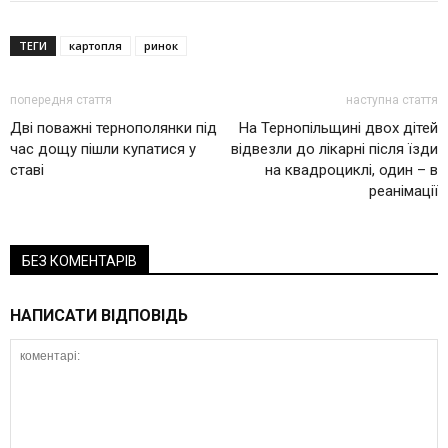
ТЕГИ
картопля
ринок
попередня стаття
наступна стаття
Дві поважні тернополянки під
На Тернопільщині двох дітей
час дощу пішли купатися у
відвезли до лікарні після їзди
ставі
на квадроциклі, один – в
реанімації
БЕЗ КОМЕНТАРІВ
НАПИСАТИ ВІДПОВІДЬ