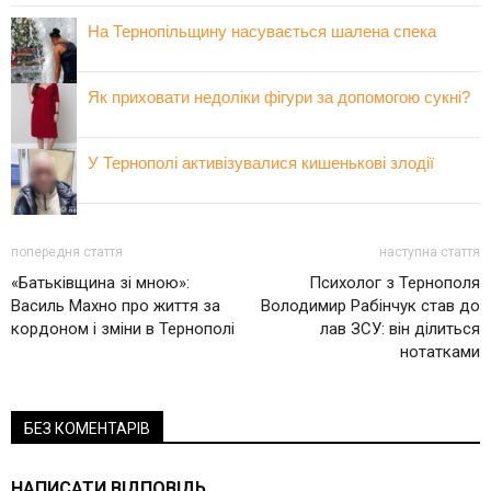
На Тернопільщину насувається шалена спека
Як приховати недоліки фігури за допомогою сукні?
У Тернополі активізувалися кишенькові злодії
попередня стаття
наступна стаття
«Батьківщина зі мною»:
Психолог з Тернополя
Василь Махно про життя за
Володимир Рабінчук став до
кордоном і зміни в Тернополі
лав ЗСУ: він ділиться
нотатками
БЕЗ КОМЕНТАРІВ
НАПИСАТИ ВІДПОВІДЬ