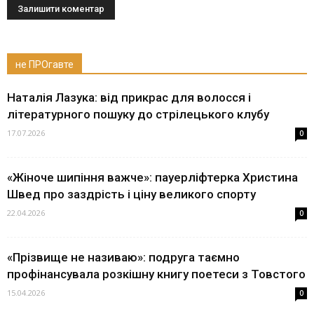
не ПРОгавте
Наталія Лазука: від прикрас для волосся і
літературного пошуку до стрілецького клубу
17.07.2026
0
«Жіноче шипіння важче»: пауерліфтерка Христина
Швед про заздрість і ціну великого спорту
22.04.2026
0
«Прізвище не називаю»: подруга таємно
профінансувала розкішну книгу поетеси з Товстого
15.04.2026
0