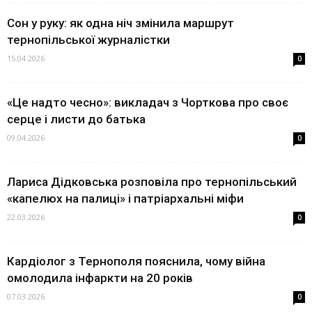
Сон у руку: як одна ніч змінила маршрут
тернопільської журналістки
15.04.2026
0
«Це надто чесно»: викладач з Чорткова про своє
серце і листи до батька
09.04.2026
0
Лариса Дідковська розповіла про тернопільський
«капелюх на палиці» і патріархальні міфи
22.03.2026
0
Кардіолог з Тернополя пояснила, чому війна
омолодила інфаркти на 20 років
07.03.2026
0