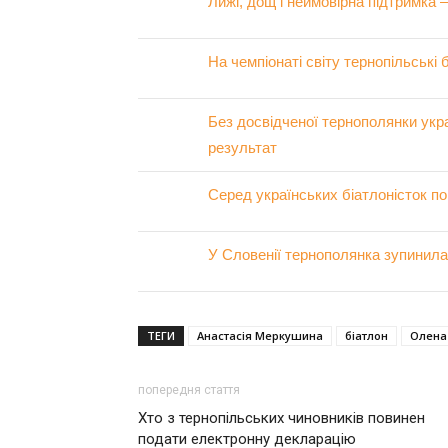
Лижі, дощ і неймовірна підтримка –
На чемпіонаті світу тернопільські
Без досвідченої тернополянки укра
результат
Серед українських біатлоністок п
У Словенії тернополянка зупинилас
ТЕГИ
Анастасія Меркушина
біатлон
Олена
попередня стаття
Хто з тернопільських чиновників повинен
подати електронну декларацію