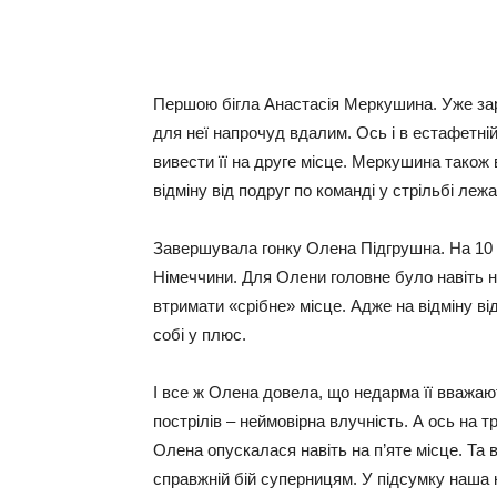
Першою бігла Анастасія Меркушина. Уже зар
для неї напрочуд вдалим. Ось і в естафетній
вивести її на друге місце. Меркушина також
відміну від подруг по команді у стрільбі лежа
Завершувала гонку Олена Підгрушна. На 10 
Німеччини. Для Олени головне було навіть 
втримати «срібне» місце. Адже на відміну ві
собі у плюс.
І все ж Олена довела, що недарма її вважаю
пострілів – неймовірна влучність. А ось на 
Олена опускалася навіть на п’яте місце. Та в
справжній бій суперницям. У підсумку наша