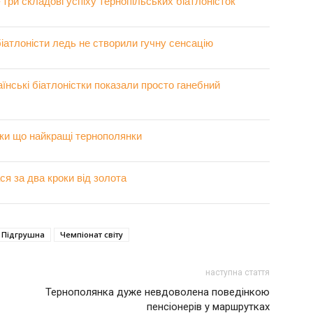
 три складові успіху тернопільських біатлоністок
 біатлоністи ледь не створили гучну сенсацію
їнські біатлоністки показали просто ганебний
оки що найкращі тернополянки
я за два кроки від золота
 Підгрушна
Чемпіонат світу
наступна стаття
Тернополянка дуже невдоволена поведінкою
пенсіонерів у маршрутках