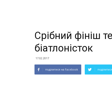
Срібний фініш т
біатлоністок
17.02.2017
поділитися на Facebook
поділитися