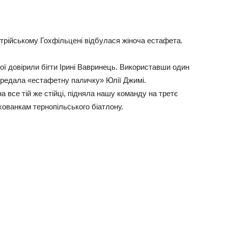
встрійському Гохфільцені відбулася жіноча естафета.
ної довірили бігти Ірині Вавринець. Використавши один
ередала «естафетну паличку» Юлії Джимі.
 все тій же стійці, підняла нашу команду на третє
ованкам тернопільського біатлону.