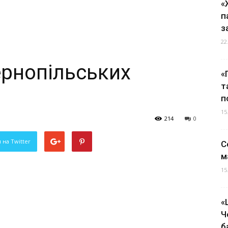
«
п
з
22
ернопільських
«
т
п
15
214
0
 на Twitter
С
м
15
«
Ч
б