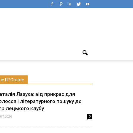
не ПРОгавте
аталія Лазука: від прикрас для
олосся і літературного пошуку до
трілецького клубу
.07.2026
0