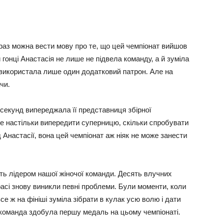
аз можна вести мову про те, що цей чемпіонат вийшов
 гонці Анастасія не лише не підвела команду, а й зуміла
 використала лише один додатковий патрон. Але на
чи.
секунд випереджала її представниця збірної
не настільки випередити суперницю, скільки спробувати
д Анастасії, вона цей чемпіонат аж ніяк не може занести
ть лідером нашої жіночої команди. Десять влучних
трасі знову виникли певні проблеми. Були моменти, коли
се ж на фініші зуміла зібрати в кулак усю волю і дати
 команда здобула першу медаль на цьому чемпіонаті.