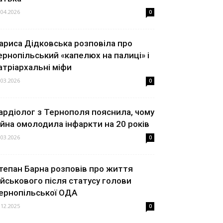
.04.2026
0
ариса Дідковська розповіла про
ернопільський «капелюх на палиці» і
атріархальні міфи
.03.2026
0
ардіолог з Тернополя пояснила, чому
ійна омолодила інфаркти на 20 років
.03.2026
0
тепан Барна розповів про життя
ійськового після статусу голови
ернопільської ОДА
.12.2025
0