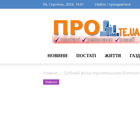
06, Серпень, 2026, 14:01
Увійти / приєднатися
НОВИНИ
ПОСТАТІ
ЖИТТЯ
ГАЗ
Новини
Срібний фініш тернопільських біатлоніс
Новини