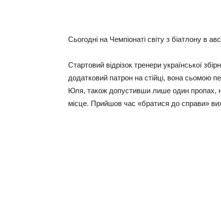
Сьогодні на Чемпіонаті світу з біатлону в а
Стартовий відрізок тренери української збір
додатковий патрон на стійці, вона сьомою п
Юля, також допустивши лише один пропах, на
місце. Прийшов час «братися до справи» вих