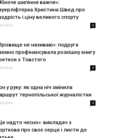
Жіноче шипіння важче»:
ауерліфтерка Христина Швед про
аздрість і ціну великого спорту
.04.2026
0
Прізвище не називаю»: подруга
аємно профінансувала розкішну книгу
оетеси з Товстого
.04.2026
0
он у руку: як одна ніч змінила
аршрут тернопільської журналістки
.04.2026
0
Це надто чесно»: викладач з
орткова про своє серце і листи до
атька