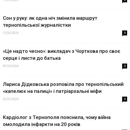
Сон у руку: як одна ніч змінила маршрут
тернопільської журналістки
15.04.2026
0
«Це надто чесно»: викладач з Чорткова про своє
серце і листи до батька
09.04.2026
0
Лариса Дідковська розповіла про тернопільський
«капелюх на палиці» і патріархальні міфи
22.03.2026
0
Кардіолог з Тернополя пояснила, чому війна
омолодила інфаркти на 20 років