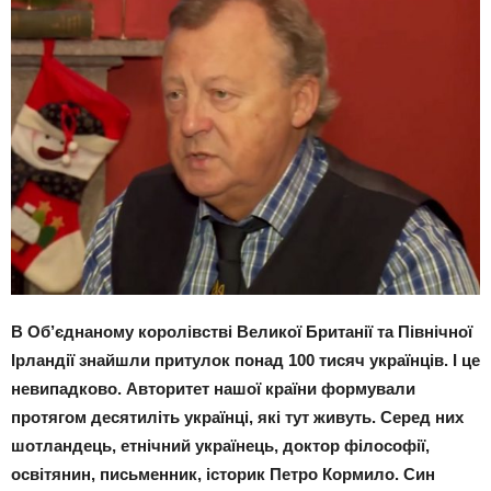
В Об’єднаному королівстві Великої Британії та Північної
Ірландії знайшли притулок понад 100 тисяч українців. І це
невипадково. Авторитет нашої країни формували
протягом десятиліть українці, які тут живуть. Серед них
шотландець, етнічний українець, доктор філософії,
освітянин, письменник, історик Петро Кормило. Син