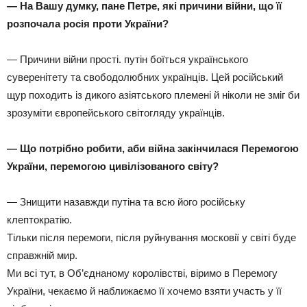
— На Вашу думку, пане Петре, які причини війни, що її
розпочала росія проти України?
— Причини війни прості. путін боїться українського
суверенітету та свободолюбних українців. Цей російський
щур походить із дикого азіятського племені й ніколи не зміг би
зрозуміти європейського світогляду українців.
— Що потрібно робити, аби війна закінчилася Перемогою
України, перемогою цивілізованого світу?
— Знищити назавжди путіна та всю його російську
клептократію.
Тільки після перемоги, після руйнування московії у світі буде
справжній мир.
Ми всі тут, в Об’єднаному королівстві, віримо в Перемогу
України, чекаємо й наближаємо її хочемо взяти участь у її