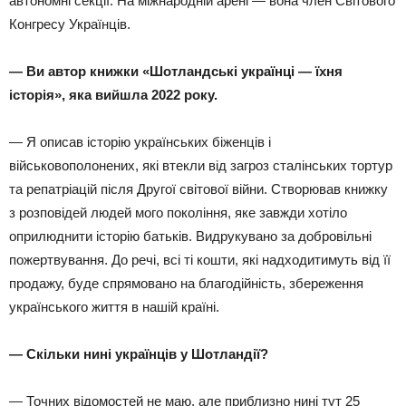
автономні секції. На міжнародній арені — вона член Світового
Конгресу Українців.
— Ви автор книжки «Шотландські українці — їхня
історія», яка вийшла 2022 року.
— Я описав історію українських біженців і
військовополонених, які втекли від загроз сталінських тортур
та репатріацій після Другої світової війни. Створював книжку
з розповідей людей мого покоління, яке завжди хотіло
оприлюднити історію батьків. Видрукувано за добровільні
пожертвування. До речі, всі ті кошти, які надходитимуть від її
продажу, буде спрямовано на благодійність, збереження
українського життя в нашій країні.
— Скільки нині українців у Шотландії?
— Точних відомостей не маю, але приблизно нині тут 25