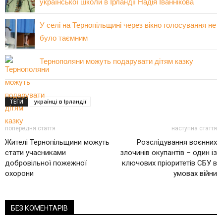
української школи в Ірландії Надія Іваннікова
У селі на Тернопільщині через вікно голосування не
було таємним
Тернополяни можуть подарувати дітям казку
ТЕГИ
українці в Ірландії
попередня стаття
наступна стаття
Жителі Тернопільщини можуть
Розслідування воєнних
стати учасниками
злочинів окупантів – один із
добровільної пожежної
ключових пріоритетів СБУ в
охорони
умовах війни
БЕЗ КОМЕНТАРІВ