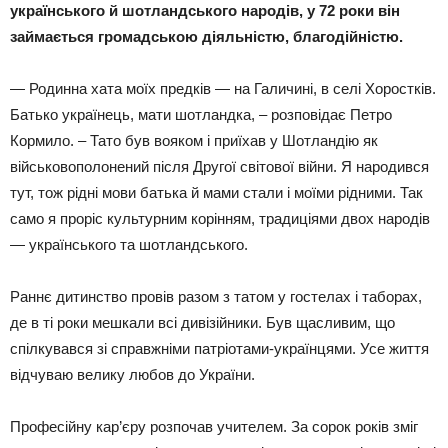
українського й шотландського народів, у 72 роки він
займається громадською діяльністю, благодійністю.
— Родинна хата моїх предків — на Галичині, в селі Хоростків.
Батько українець, мати шотландка, – розповідає Петро
Кормило. – Тато був вояком і приїхав у Шотландію як
військовополонений після Другої світової війни. Я народився
тут, тож рідні мови батька й мами стали і моїми рідними. Так
само я проріс культурним корінням, традиціями двох народів
— українського та шотландського.
Раннє дитинство провів разом з татом у гостелах і таборах,
де в ті роки мешкали всі дивізійники. Був щасливим, що
спілкувався зі справжніми патріотами-українцями. Усе життя
відчуваю велику любов до України.
Професійну кар’єру розпочав учителем. За сорок років зміг