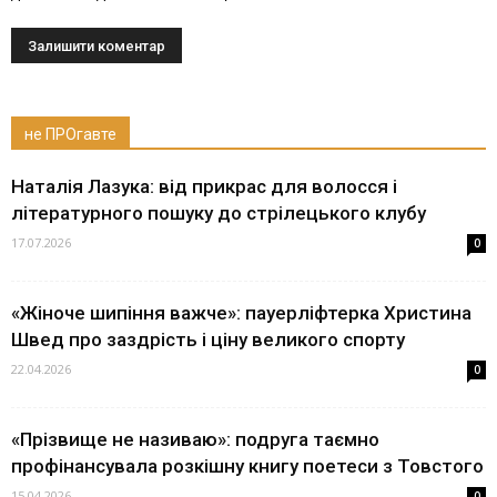
не ПРОгавте
Наталія Лазука: від прикрас для волосся і
літературного пошуку до стрілецького клубу
17.07.2026
0
«Жіноче шипіння важче»: пауерліфтерка Христина
Швед про заздрість і ціну великого спорту
22.04.2026
0
«Прізвище не називаю»: подруга таємно
профінансувала розкішну книгу поетеси з Товстого
15.04.2026
0