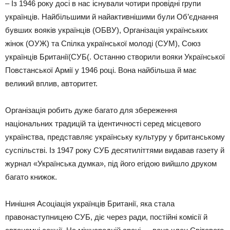
– Із 1946 року досі в нас існували чотири провідні групи
українців. Найбільшими й найактивнішими були Об’єднання
бувших вояків українців (ОБВУ), Організація українських
жінок (ОУЖ) та Спілка української молоді (СУМ), Союз
українців Британії(СУБ(. Останню створили вояки Української
Повстанської Армії у 1946 році. Вона найбільша й має
великий вплив, авторитет.
Організація робить дуже багато для збереження
національних традицій та ідентичності серед місцевого
українства, представляє українську культуру у британському
суспільстві. Із 1947 року СУБ десятиліттями видавав газету й
журнал «Українська думка», під його егідою вийшло друком
багато книжок.
Нинішня Асоціація українців Британії, яка стала
правонаступницею СУБ, діє через ради, постійні комісії й