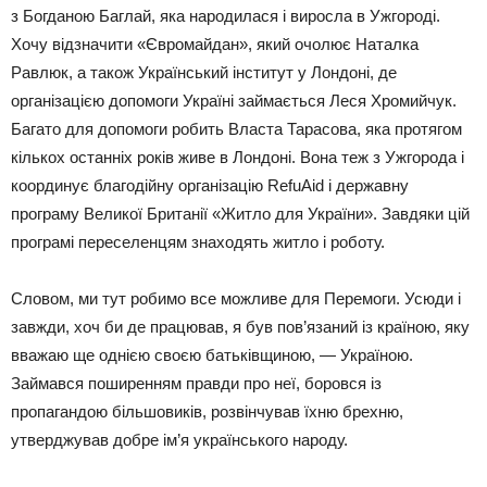
з Богданою Баглай, яка народилася і виросла в Ужгороді.
Хочу відзначити «Євромайдан», який очолює Наталка
Равлюк, а також Український інститут у Лондоні, де
організацією допомоги Україні займається Леся Хромийчук.
Багато для допомоги робить Власта Тарасова, яка протягом
кількох останніх років живе в Лондоні. Вона теж з Ужгорода і
координує благодійну організацію RefuAid і державну
програму Великої Британії «Житло для України». Завдяки цій
програмі переселенцям знаходять житло і роботу.
Словом, ми тут робимо все можливе для Перемоги. Усюди і
завжди, хоч би де працював, я був пов’язаний із країною, яку
вважаю ще однією своєю батьківщиною, — Україною.
Займався поширенням правди про неї, боровся із
пропагандою більшовиків, розвінчував їхню брехню,
утверджував добре ім’я українського народу.