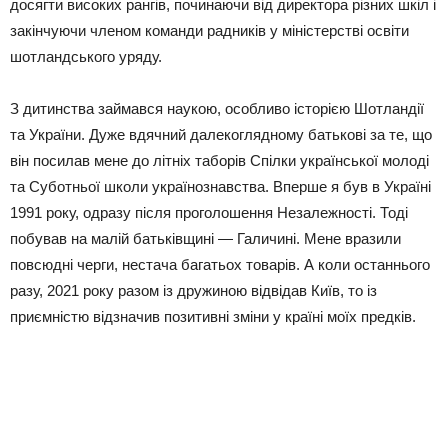
досягти високих рангів, починаючи від директора різних шкіл і
закінчуючи членом команди радників у міністерстві освіти
шотландського уряду.
З дитинства займався наукою, особливо історією Шотландії
та України. Дуже вдячний далекоглядному батькові за те, що
він посилав мене до літніх таборів Спілки української молоді
та Суботньої школи українознавства. Вперше я був в Україні
1991 року, одразу після проголошення Незалежності. Тоді
побував на малій батьківщині — Галичині. Мене вразили
повсюдні черги, нестача багатьох товарів. А коли останнього
разу, 2021 року разом із дружиною відвідав Київ, то із
приємністю відзначив позитивні зміни у країні моїх предків.