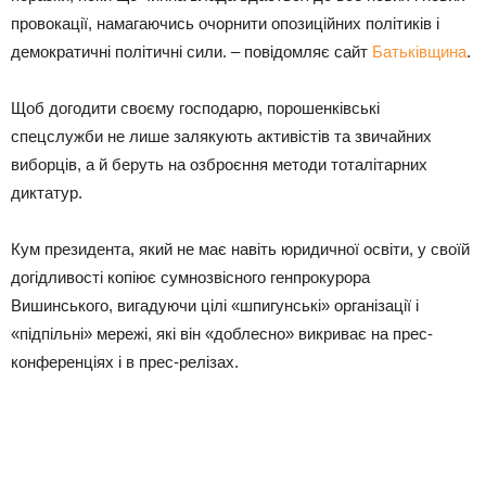
провокації, намагаючись очорнити опозиційних політиків і
демократичні політичні сили. – повідомляє сайт
Батьківщина
.
Щоб догодити своєму господарю, порошенківські
спецслужби не лише залякують активістів та звичайних
виборців, а й беруть на озброєння методи тоталітарних
диктатур.
Кум президента, який не має навіть юридичної освіти, у своїй
догідливості копіює сумнозвісного генпрокурора
Вишинського, вигадуючи цілі «шпигунські» організації і
«підпільні» мережі, які він «доблесно» викриває на прес-
конференціях і в прес-релізах.