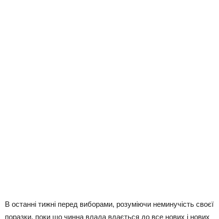
В останні тижні перед виборами, розуміючи неминучість своєї
поразки, поки що чинна влада вдається до все нових і нових