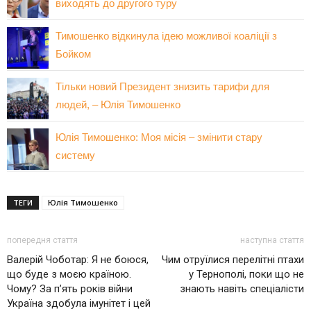
виходять до другого туру
Тимошенко відкинула ідею можливої коаліції з
Бойком
Тільки новий Президент знизить тарифи для
людей, – Юлія Тимошенко
Юлія Тимошенко: Моя місія – змінити стару
систему
ТЕГИ
Юлія Тимошенко
попередня стаття
наступна стаття
Валерій Чоботар: Я не боюся,
Чим отруїлися перелітні птахи
що буде з моєю країною.
у Тернополі, поки що не
Чому? За п’ять років війни
знають навіть спеціалісти
Україна здобула імунітет і цей