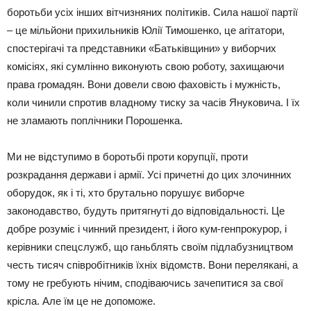
боротьби усіх інших вітчизняних політиків. Сила нашої партії
– це мільйони прихильників Юлії Тимошенко, це агітатори,
спостерігачі та представники «Батьківщини» у виборчих
комісіях, які сумлінно виконують свою роботу, захищаючи
права громадян. Вони довели свою фаховість і мужність,
коли чинили спротив владному тиску за часів Януковича. І їх
не зламають поплічники Порошенка.
Ми не відступимо в боротьбі проти корупції, проти
розкрадання держави і армії. Усі причетні до цих злочинних
оборудок, як і ті, хто брутально порушує виборче
законодавство, будуть притягнуті до відповідальності. Це
добре розуміє і чинний президент, і його кум-генпрокурор, і
керівники спецслужб, що ганьблять своїм підлабузництвом
честь тисяч співробітників їхніх відомств. Вони перелякані, а
тому не гребують нічим, сподіваючись зачепитися за свої
крісла. Але їм це не допоможе.