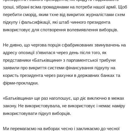
гроші, зібрані всіма громадянами на потреби нашої армії. Щоб
перебити сморід, яким тхне від викритих журналістами схем
підкупу і фальсифікації, які штаб чинного президента
використовує для спотворення волевиявлення виборців.
Не дивно, що чергова порція сфабрикованих звинувачень на
адресу опозиції з’явилася через день після того, як
представники «Батьківщини» з парламентської трибуни
заявили про викриття системи фінансування підкупу на
користь президента через рахунки в державних банках та
фірми-прокладки.
«Батьківщина» ще раз наголошує, що діє виключно в межах
закону. Не використовувала, не використовує і немає наміру
використовувати підкуп виборців.
Ми перемагаємо на виборах чесно і закликаємо до чесної