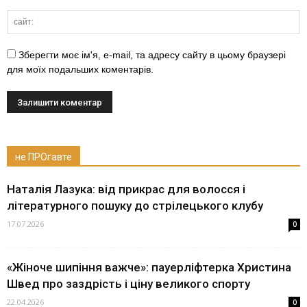
Зберегти моє ім'я, e-mail, та адресу сайту в цьому браузері
для моїх подальших коментарів.
не ПРОгавте
Наталія Лазука: від прикрас для волосся і
літературного пошуку до стрілецького клубу
17.07.2026
0
«Жіноче шипіння важче»: пауерліфтерка Христина
Швед про заздрість і ціну великого спорту
22.04.2026
0