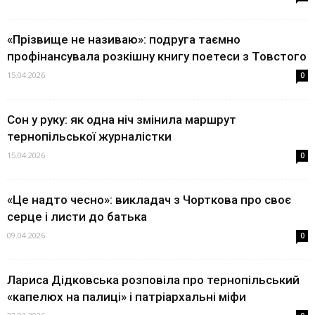
«Прізвище не називаю»: подруга таємно
профінансувала розкішну книгу поетеси з Товстого
15.04.2026
0
Сон у руку: як одна ніч змінила маршрут
тернопільської журналістки
15.04.2026
0
«Це надто чесно»: викладач з Чорткова про своє
серце і листи до батька
09.04.2026
0
Лариса Дідковська розповіла про тернопільський
«капелюх на палиці» і патріархальні міфи