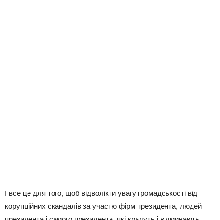
І все це для того, щоб відволікти увагу громадськості від
корупційних скандалів за участю фірм президента, людей
президента і самого президента, які крадуть і відмивають