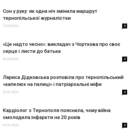
Сон у руку: як одна ніч змінила маршрут
тернопільської журналістки
15.04.2026
0
«Це надто чесно»: викладач з Чорткова про своє
серце і листи до батька
09.04.2026
0
Лариса Дідковська розповіла про тернопільський
«капелюх на палиці» і патріархальні міфи
22.03.2026
0
Кардіолог з Тернополя пояснила, чому війна
омолодила інфаркти на 20 років
07.03.2026
0