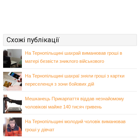
Схожі публікації
На Тернопільщині шахрай виманював гроші в
матері безвісти зниклого військового
На Тернопільщині шахраї зняли гроші з картки
переселенця з зони бойових дій
Мешканець Прикарпаття віддав незнайомому
чоловікові майже 140 тисяч гривень
На Тернопільщині молодий чоловік виманював
гроші у дівчат