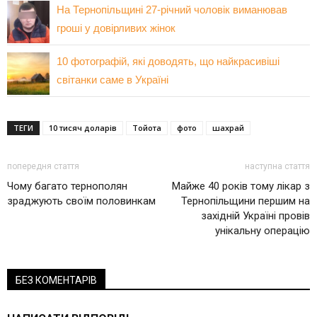
На Тернопільщині 27-річний чоловік виманював
гроші у довірливих жінок
10 фотографій, які доводять, що найкрасивіші
світанки саме в Україні
ТЕГИ
10 тисяч доларів
Тойота
фото
шахрай
попередня стаття
наступна стаття
Чому багато тернополян
Майже 40 років тому лікар з
зраджують своїм половинкам
Тернопільщини першим на
західній Україні провів
унікальну операцію
БЕЗ КОМЕНТАРІВ