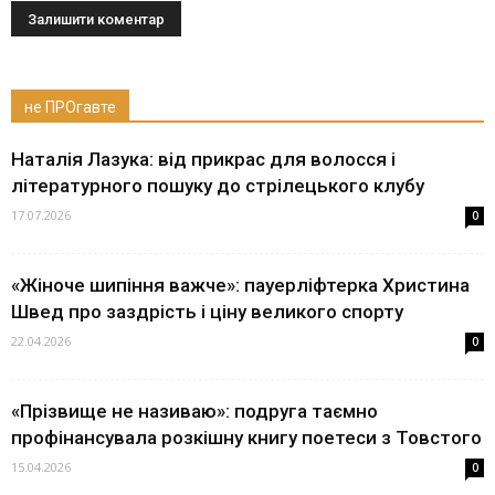
не ПРОгавте
Наталія Лазука: від прикрас для волосся і
літературного пошуку до стрілецького клубу
17.07.2026
0
«Жіноче шипіння важче»: пауерліфтерка Христина
Швед про заздрість і ціну великого спорту
22.04.2026
0
«Прізвище не називаю»: подруга таємно
профінансувала розкішну книгу поетеси з Товстого
15.04.2026
0