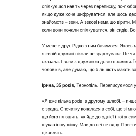
спілкуєшся навіть через переписку, по-любом
якщо дуже хоче шифруватися, але щось десь 
знайомств – зеки. А зекові нема що вірити. 
коли вони почали спілкуватися, він сидів. Во
У мене є друг. Рідко з ним бачимося. Якось 
я своїй дружині ніколи не зраджував». Це чи
сказала. І вони з дружиною довго прожили. Ї
чоловіків, але думаю, що більшість мають за
Ірина, 35 років,
Тернопіль. Переписуємося у
«Я вже кілька років в другому шлюбі, – пиш
є зрада. Спочатку копалася в собі, що зі мно
що його плющить, як йде до однієї і тої ж са
шукав іншу жінку. Мав до неї не одну. Простит
цікавлять.