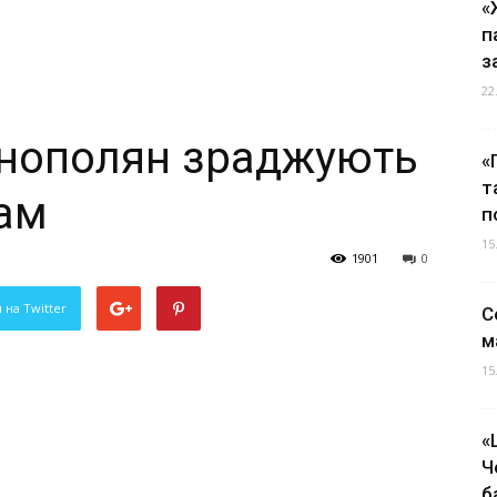
«
п
з
22
рнополян зраджують
«
т
ам
п
15
1901
0
 на Twitter
С
м
15
«
Ч
б