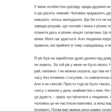
У мене особистого досвіду зради дружині не 
я ще досить чемний. Чоловіки зраджують дру
інакшого, чогось молодшого. Що би хто не ка
завжди розумів, що чоловік і жінка з різних 
планети десь в різних кінцях галактики. Це п
жінки. Мені так здається. Але людиною керуют
правила, які прийняті в тому середовищі, в я
Я рік був на заробітках дуже далеко від дом
не знають. За той рік у мене не було нікого. 
рай, напевно. І не можна сказати, що там не
часу без інтимних стосунків, то симпатична ж
Але я не святий. Просто тоді не було такого
сексу з жінкою у день знайомства з нею. Не 
це дурість – зразу зустрічатися з людиною,
чоловіка це не настільки важливо, а жінці в
Інтернеті. Потім вже можна дати номер теле