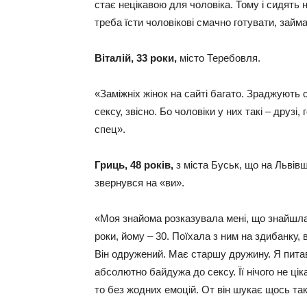
стає нецікавою для чоловіка. Тому і сидять н
треба їсти чоловікові смачно готувати, зай
Віталій, 33 роки,
місто Теребовля.
«Заміжніх жінок на сайті багато. Зраджують с
сексу, звісно. Бо чоловіки у них такі – друзі, 
спец».
Гриць, 48 років,
з міста Буськ, що на Львів
звернувся на «ви».
«Моя знайома розказувала мені, що знайшла 
роки, йому – 30. Поїхала з ним на здибанку, 
Він одружений. Має старшу дружину. Я пита
абсолютно байдужа до сексу. Її нічого не ці
то без жодних емоцій. От він шукає щось так