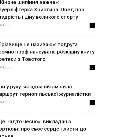
Жіноче шипіння важче»:
ауерліфтерка Христина Швед про
аздрість і ціну великого спорту
.04.2026
0
Прізвище не називаю»: подруга
аємно профінансувала розкішну книгу
оетеси з Товстого
.04.2026
0
он у руку: як одна ніч змінила
аршрут тернопільської журналістки
.04.2026
0
Це надто чесно»: викладач з
орткова про своє серце і листи до
атька