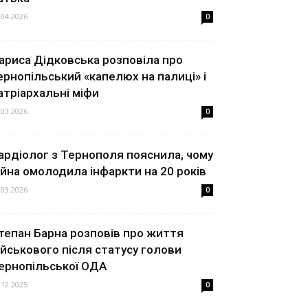
.04.2026
0
ариса Дідковська розповіла про
ернопільський «капелюх на палиці» і
атріархальні міфи
.03.2026
0
ардіолог з Тернополя пояснила, чому
ійна омолодила інфаркти на 20 років
.03.2026
0
тепан Барна розповів про життя
ійськового після статусу голови
ернопільської ОДА
.12.2025
0