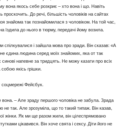
у вона якось себе розкриє – хто вона і що. Навіть
проскочить. До речі, більшість чоловіків на сайтах
Моя знайома так познайомилася з чоловіком. На той час,
на їздила до нього в тюрму, передачі йому возила.
ми спілкувалися і зайшла мова про зради. Він сказав: «А
 не єдина людина серед моїх знайомих, яка от так
х синові напевне за тридцять. Не можу казати про всіх
 собою якісь грішки.
 соцмережі Фейсбук.
е вона. – Але зраду першого чоловіка не забула. Зрада
ю не так. Але зрозуміла, що то такий типаж. Він казав,
мої жінки. Як ми ще разом жили, він цілеспрямовано
утками цікавився. Він хоче свята і сексу. Діти його не