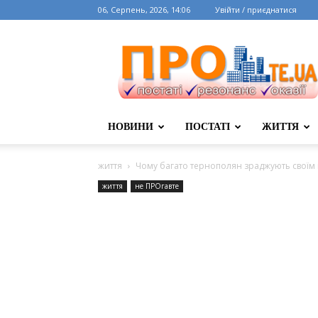
06, Серпень, 2026, 14:06
Увійти / приєднатися
НОВИНИ
ПОСТАТІ
ЖИТТЯ
життя
Чому багато тернополян зраджують своїм
життя
не ПРОгавте