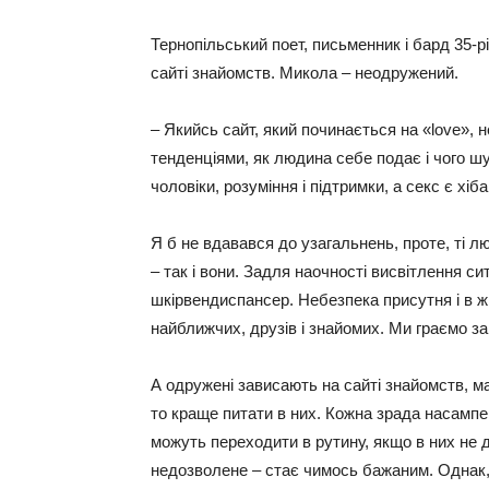
Тернопільський поет, письменник і бард 35-р
сайті знайомств. Микола – неодружений.
– Якийсь сайт, який починається на «love», 
тенденціями, як людина себе подає і чого шу
чоловіки, розуміння і підтримки, а секс є х
Я б не вдавався до узагальнень, проте, ті л
– так і вони. Задля наочності висвітлення сит
шкірвендиспансер. Небезпека присутня і в 
найближчих, друзів і знайомих. Ми граємо з
А одружені зависають на сайті знайомств, ма
то краще питати в них. Кожна зрада насампер
можуть переходити в рутину, якщо в них не д
недозволене – стає чимось бажаним. Однак, 