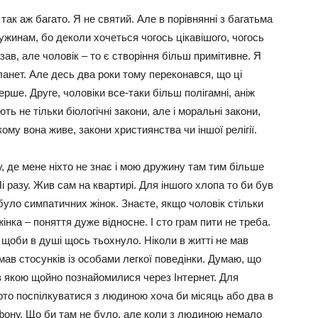
так аж багато. Я не святий. Але в порівнянні з багатьма
жинам, бо деколи хочеться чогось цікавішого, чогось
зав, але чоловік – то є створіння більш примітивне. Я
планет. Але десь два роки тому переконався, що ці
ерше. Друге, чоловіки все-таки більш полігамні, аніж
ь не тільки біологічні закони, але і моральні закони,
кому вона живе, закони християнства чи іншої релігії.
у, де мене ніхто не знає і мою дружину там тим більше
Ні разу. Жив сам на квартирі. Для іншого хлопа то би був
 було симпатичних жінок. Знаєте, якщо чоловік стільки
інка – поняття дуже відносне. І сто грам пити не треба.
, щоби в душі щось тьохнуло. Ніколи в житті не мав
мав стосунків із особами легкої поведінки. Думаю, що
 з якою щойно познайомилися через Інтернет. Для
арто поспілкуватися з людиною хоча би місяць або два в
фону. Що би там не було, але коли з людиною немало