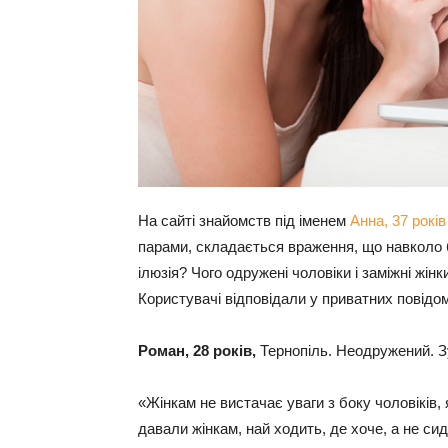
На сайті знайомств під іменем
Анна, 37 років
парами, складається враження, що навколо ба
ілюзія? Чого одружені чоловіки і заміжні жі
Користувачі відповідали у приватних повідо
Роман, 28 років,
Тернопіль. Неодружений. Зу
«Жінкам не вистачає уваги з боку чоловіків, 
давали жінкам, най ходить, де хоче, а не си