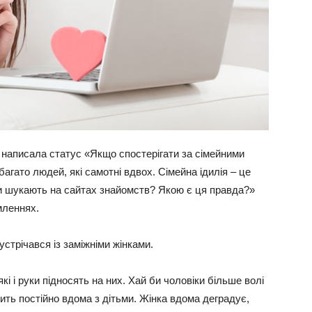
написала статус «Якщо спостерігати за сімейними
гато людей, які самотні вдвох. Сімейна ідилія – це
нки шукають на сайтах знайомств? Якою є ця правда?»
мленнях.
стрічався із заміжніми жінками.
які і руки підносять на них. Хай би чоловіки більше волі
дить постійно вдома з дітьми. Жінка вдома деградує,