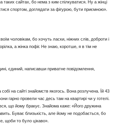
а таких сайтах, бо нема з ким спілкуватися. Ну а жінці
матися спортом, доглядати за фігурою, бути приємною».
воїм чоловікам, бо хочуть ласки, ніжних слів, доброти і
горілка, а жінка пофіг. Не знаю, коротше, я в тім не
щині, єдиний, написавши приватне повідомлення,
собі на сайті знайомств якогось. Вона розлучена. Їй 43
вони гарно провели час десь там на квартирі чи у готелі.
вся, що йому бракує. Знайома каже: «Його дружина
кавить. Буває близькість, але йому не подобається, бо
е, щоби то було цікаво».