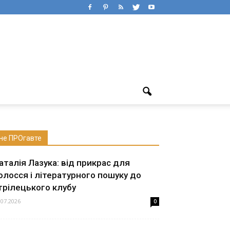
не ПРОгавте
аталія Лазука: від прикрас для
олосся і літературного пошуку до
трілецького клубу
.07.2026
0