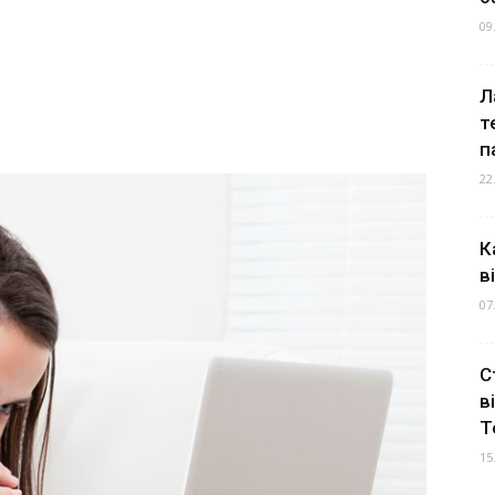
09
Л
т
п
22
К
в
07
С
в
Т
15