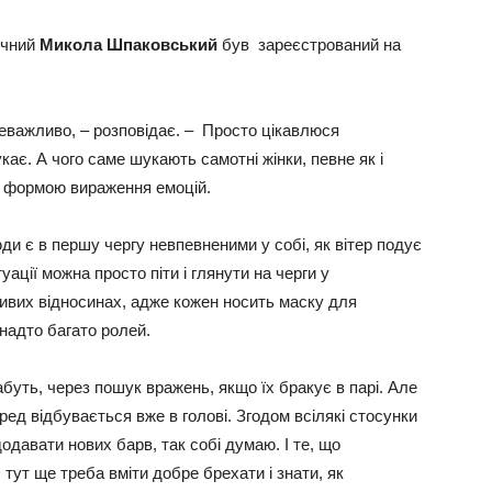
ічний
Микола Шпаковський
був зареєстрований на
неважливо, – розповідає. – Просто цікавлюся
кає. А чого саме шукають самотні жінки, певне як і
іба формою вираження емоцій.
юди є в першу чергу невпевненими у собі, як вітер подує
уації можна просто піти і глянути на черги у
живих відносинах, адже кожен носить маску для
анадто багато ролей.
буть, через пошук вражень, якщо їх бракує в парі. Але
ед відбувається вже в голові. Згодом всілякі стосунки
одавати нових барв, так собі думаю. І те, що
тут ще треба вміти добре брехати і знати, як