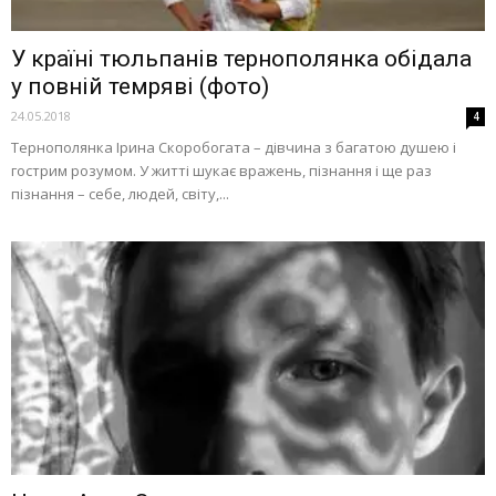
У країні тюльпанів тернополянка обідала
у повній темряві (фото)
24.05.2018
4
Тернополянка Ірина Скоробогата – дівчина з багатою душею і
гострим розумом. У житті шукає вражень, пізнання і ще раз
пізнання – себе, людей, світу,...