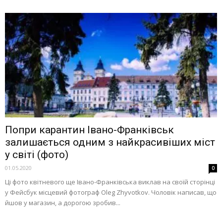
Попри карантин Івано-Франківськ
залишається одним з найкрасивіших міст
у світі (фото)
01.05.2020
0
Ці фото квітневого ще Івано-Франківська виклав на своїй сторінці
у Фейсбук місцевий фотограф Oleg Zhyvotkov. Чоловік написав, що
йшов у магазин, а дорогою зробив...