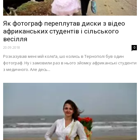
Як фотограф переплутав диски з відео
африканських студентів і сільського
весілля
20.09.2018
0
Розказував мені мій колєґа, шо колись в Тернополі був один
фотограф. Ну і замовили раз в нього зйомку африканські студенти
з медичного. Але десь...