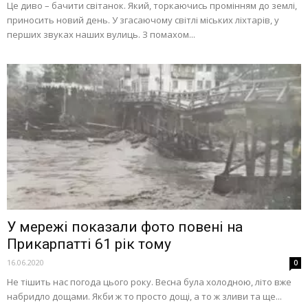
Це диво – бачити світанок. Який, торкаючись промінням до землі,
приносить новий день. У згасаючому світлі міських ліхтарів, у
перших звуках наших вулиць. З помахом...
У мережі показали фото повені на
Прикарпатті 61 рік тому
16.06.2020
0
Не тішить нас погода цього року. Весна була холодною, літо вже
набридло дощами. Якби ж то просто дощі, а то ж зливи та ще...