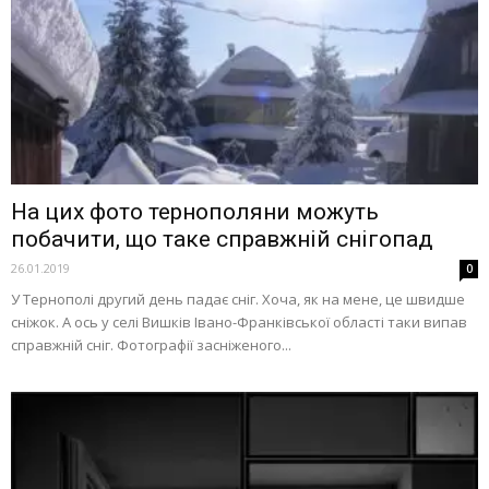
На цих фото тернополяни можуть
побачити, що таке справжній снігопад
26.01.2019
0
У Тернополі другий день падає сніг. Хоча, як на мене, це швидше
сніжок. А ось у селі Вишків Івано-Франківської області таки випав
справжній сніг. Фотографії засніженого...