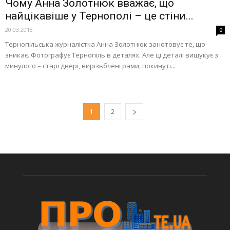
Чому Анна Золотнюк вважає, що
найцікавіше у Тернополі – це стіни...
20.03.2018
0
Тернопільська журналістка Анна Золотнюк занотовує те, що
зникає. Фотографує Тернопіль в деталях. Але ці деталі вишукує з
минулого – старі двері, вирізьблені рами, покинуті...
1
2