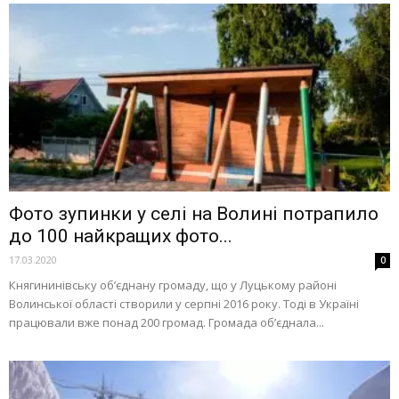
Фото зупинки у селі на Волині потрапило
до 100 найкращих фото...
17.03.2020
0
Княгининівську об’єднану громаду, що у Луцькому районі
Волинської області створили у серпні 2016 року. Тоді в Україні
працювали вже понад 200 громад. Громада об’єднала...