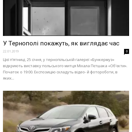
У Тернополі покажуть, як виглядає час
22.01.2019
0
Цієї п’ятниці, 25 січня, у тернопільській галереї «Бункермуз»
відкриють виставку польського митця Міхала Пєтшака «Об'єкти».
Початок о 19:00. Експозицію складуть відео- й фотороботи, в
яких...