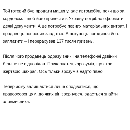
Той готовий був продати машину, але автомобіль поки що за
кордоном. І щоб його привести в Україну потрібно оформити
деякі документи. А це потребує певних матеріальних витрат. І
продавець попросив завдаток. А покупець погодився його
заплатити – і перерахував 137 тисяч гривень.
Після чого продавець одразу зник і на телефонні дзвінки
більше не відповідав. Прикарпатець зрозумів, що став
жертвою шахрая. Ось тільки зрозумів надто пізно.
Тепер йому залишається лише сподіватися, що
правоохоронцям, до яких він звернувся, вдасться знайти
зловмисника.