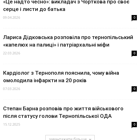
«Це надто чесно»: викладач з Чорткова про своє
серце і листи до батька
09.04.2026
0
Лариса Дідковська розповіла про тернопільський
«капелюх на палиці» і патріархальні міфи
22.03.2026
0
Кардіолог з Тернополя пояснила, чому війна
омолодила інфаркти на 20 років
07.03.2026
0
Степан Барна розповів про життя військового
після статусу голови Тернопільської ОДА
15.12.2025
0
завантажити більше