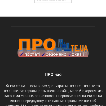
ПРО нас
© PRO.te.ua – новини Західної України ПРО Те, ПРО Це та
ПРО Інше. Матеріали, розміщені на сайті, мали б охоронятися
Законами України. За наявності гіперпосилання на PRO.te.ua
можете передруковувати наші матеріали. Ми ще собі
напишемо. Ми не завжди розділяємо позицію авторів рубрики