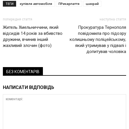
ТЕГИ
купівля автомобіля
ПРикарпаття
шахрай
попередня стаття
наступна стаття
Житель Хмельниччини, який
Прокуратура Тернополя
відсидів 14 років за вбивство
повідомила про підозру
дружини, вчинив інший
колишньому поліцейському,
жахливий злочин (фото)
який утримував у підвалі і
допитував чоловіка
БЕЗ КОМЕНТАРІВ
НАПИСАТИ ВІДПОВІДЬ