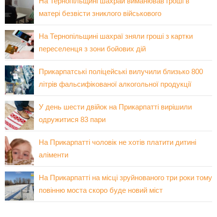
На Тернопільщині шахрай виманював гроші в
матері безвісти зниклого військового
На Тернопільщині шахраї зняли гроші з картки
переселенця з зони бойових дій
Прикарпатські поліцейські вилучили близько 800
літрів фальсифікованої алкогольної продукції
У день шести двійок на Прикарпатті вирішили
одружитися 83 пари
На Прикарпатті чоловік не хотів платити дитині
аліменти
На Прикарпатті на місці зруйнованого три роки тому
повінню моста скоро буде новий міст