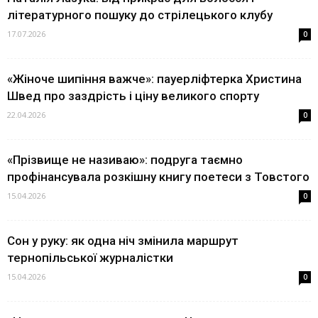
літературного пошуку до стрілецького клубу
17.07.2026
0
«Жіноче шипіння важче»: пауерліфтерка Христина
Швед про заздрість і ціну великого спорту
22.04.2026
0
«Прізвище не називаю»: подруга таємно
профінансувала розкішну книгу поетеси з Товстого
15.04.2026
0
Сон у руку: як одна ніч змінила маршрут
тернопільської журналістки
15.04.2026
0