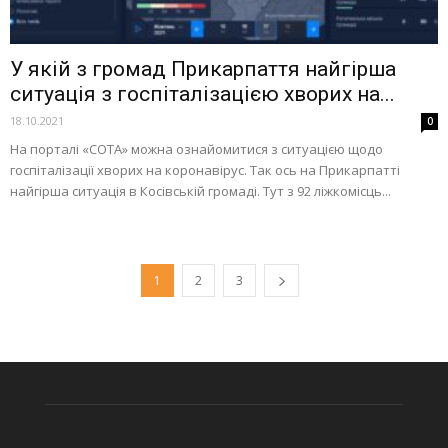
У якій з громад Прикарпаття найгірша
ситуація з госпіталізацією хворих на...
18.10.2021
0
На порталі «СОТА» можна ознайомитися з ситуацією щодо
госпіталізації хворих на коронавірус. Так ось на Прикарпатті
найгірша ситуація в Косівській громаді. Тут з 92 ліжкомісць...
1
2
3