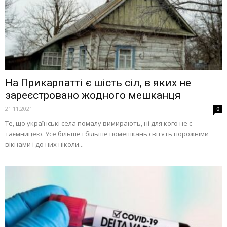
На Прикарпатті є шість сіл, в яких не
зареєстровано жодного мешканця
21.11.2021
0
Те, що українські села помалу вимирають, ні для кого не є
таємницею. Усе більше і більше помешкань світять порожніми
вікнами і до них ніколи...