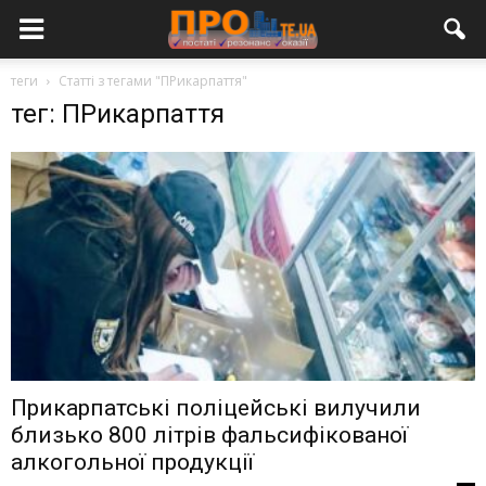
теги
Статті з тегами "ПРикарпаття"
тег: ПРикарпаття
Прикарпатські поліцейські вилучили
близько 800 літрів фальсифікованої
алкогольної продукції