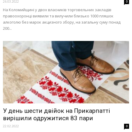
26.03.2022
0
На Коломийщині у двох власників торговельних закладів
правоохоронці виявили та вилучили близько 1000 пляшок
алкоголю без марок акцизного збору, на загальну суму понад
200...
У день шести двійок на Прикарпатті
вирішили одружитися 83 пари
22.02.2022
0