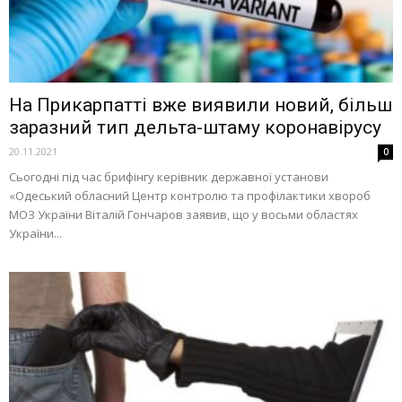
На Прикарпатті вже виявили новий, більш
заразний тип дельта-штаму коронавірусу
20.11.2021
0
Сьогодні під час брифінгу керівник державної установи
«Одеський обласний Центр контролю та профілактики хвороб
МОЗ України Віталій Гончаров заявив, що у восьми областях
України...