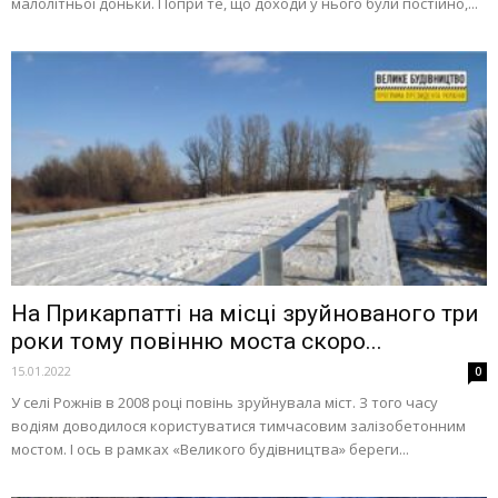
малолітньої доньки. Попри те, що доходи у нього були постійно,...
На Прикарпатті на місці зруйнованого три
роки тому повінню моста скоро...
15.01.2022
0
У селі Рожнів в 2008 році повінь зруйнувала міст. З того часу
водіям доводилося користуватися тимчасовим залізобетонним
мостом. І ось в рамках «Великого будівництва» береги...