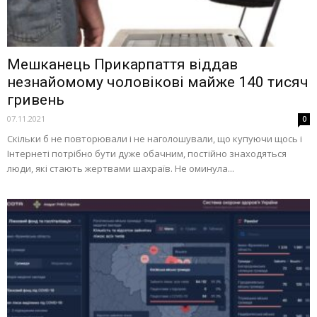
Мешканець Прикарпаття віддав
незнайомому чоловікові майже 140 тисяч
гривень
07.11.2021
0
Скільки б не повторювали і не наголошували, що купуючи щось і
Інтернеті потрібно бути дуже обачним, постійно знаходяться
люди, які стають жертвами шахраїв. Не оминула...