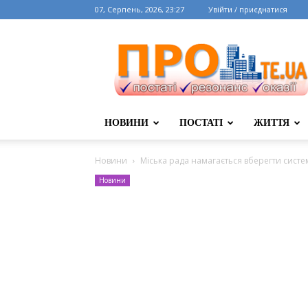
07, Серпень, 2026, 23:27
Увійти / приєднатися
НОВИНИ
ПОСТАТІ
ЖИТТЯ
Новини
Міська рада намагається вберегти сист
Новини