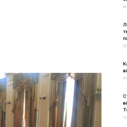
09
Л
т
п
22
К
в
07
С
в
Т
15