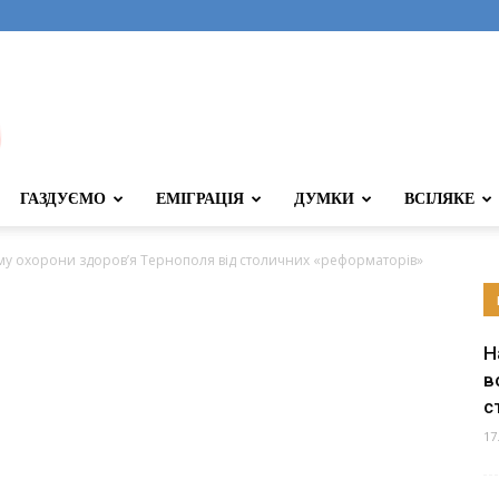
ГАЗДУЄМО
ЕМІГРАЦІЯ
ДУМКИ
ВСІЛЯКЕ
ему охорони здоров’я Тернополя від столичних «реформаторів»
Н
в
с
17