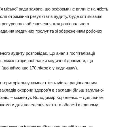
я міської ради заявив, що реформа не вплине на якість
сля отримання результатів аудиту, буде оптимізація
ія ресурсного забезпечення для раціонального
 надання медичних послуг та зі збереженням робочих
ого аудиту розповідає, що аналіз госпіталізації
ь ліжок вторинної ланки медичної допомоги, що
 (щонайменше 170 ліжок є у надлишку).
и територіальну компактність міста, раціональним
акладів охорони здоров’я в заклади більш загально-
офілю, – коментує Володимир Короленко. – Доцільним
помоги для населення міста та області в єдиному
овадження інформаційних технологій таких, як