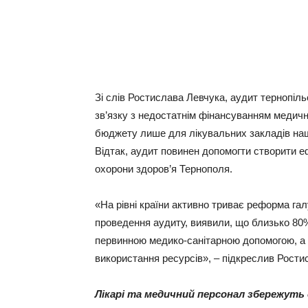
Зі слів Ростислава Левчука, аудит тернопіл
зв’язку з недостатнім фінансуванням медич
бюджету лише для лікувальних закладів нашо
Відтак, аудит повинен допомогти створити 
охорони здоров’я Тернополя.
«На рівні країни активно триває реформа гал
проведення аудиту, виявили, що близько 80%
первинною медико-санітарною допомогою, а 
використання ресурсів», – підкреслив Рости
Лікарі та медичний персонал збережуть с