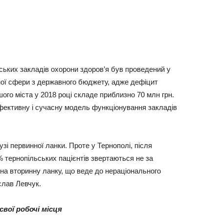
ьських закладів охорони здоров’я був проведений у
ної сфери з державного бюджету, адже дефіцит
го міста у 2018 році складе приблизно 70 млн грн.
ефективну і сучасну модель функціонування закладів
узі первинної ланки. Проте у Тернополі, після
 тернопільських пацієнтів звертаються не за
на вторинну ланку, що веде до нераціонального
слав Левчук.
вої робочі місця