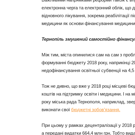
електронна черга та електронний облік, що 
відновного лікування, зокрема реабілітації п
медицини як основи фінансування медицини, 
Тернопіль змушений самостійно фінанс
Між тим, міста опинилися сам на сам з проб
формуванні бюджету 2018 року, наприкінці 20
недофінансування освітньої субвенції на 4,5
Тож не дивно, що вже у 2018 році місцеві б
коштів на підтримку освіти і медицини. І на
року міська рада Тернополя, наприклад, звер
виконати свої
бюджетні зобов’язання.
При цьому у рамках децентралізації у 2018 р
а передані видатки 664,4 млн грн. Тобто вид