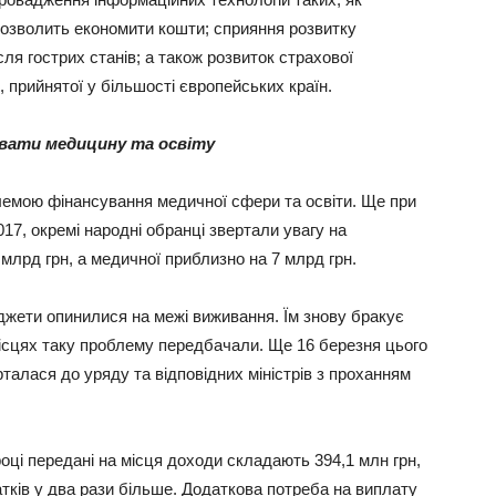
дозволить економити кошти; сприяння розвитку
ісля гострих станів; а також розвиток страхової
прийнятої у більшості європейських країн.
увати медицину та освіту
лемою фінансування медичної сфери та освіти. Ще при
17, окремі народні обранці звертали увагу на
 млрд грн, а медичної приблизно на 7 млрд грн.
юджети опинилися на межі виживання. Їм знову бракує
 місцях таку проблему передбачали. Ще 16 березня цього
талася до уряду та відповідних міністрів з проханням
оці передані на місця доходи складають 394,1 млн грн,
атків у два рази більше. Додаткова потреба на виплату