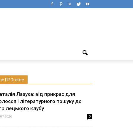
не ПРОгавте
аталія Лазука: від прикрас для
олосся і літературного пошуку до
трілецького клубу
.07.2026
0