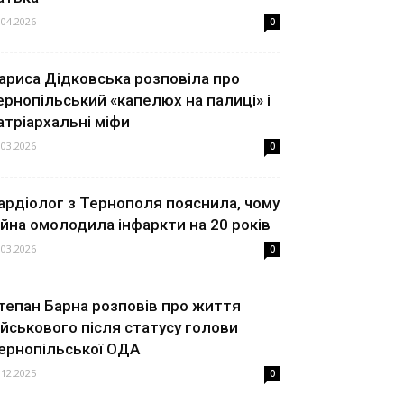
.04.2026
0
ариса Дідковська розповіла про
ернопільський «капелюх на палиці» і
атріархальні міфи
.03.2026
0
ардіолог з Тернополя пояснила, чому
ійна омолодила інфаркти на 20 років
.03.2026
0
тепан Барна розповів про життя
ійськового після статусу голови
ернопільської ОДА
.12.2025
0