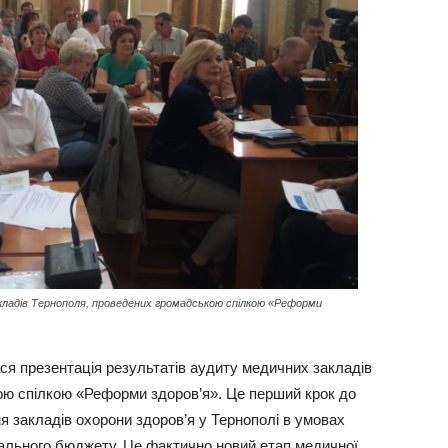
акладів Тернополя, проведених громадською спілкою «Реформи
ся презентація результатів аудиту медичних закладів
ою спілкою «Реформи здоров’я». Це перший крок до
 закладів охорони здоров’я у Тернополі в умовах
ального бюджету. Це фактично новий етап медичної