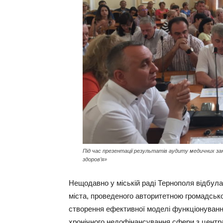
Під час презентації результатів аудиту медичних з
здоров’я»
Нещодавно у міській раді Тернополя відбула
міста, проведеного авторитетною громадськ
створення ефективної моделі функціонування
хронічного недофінансування сфери з центр