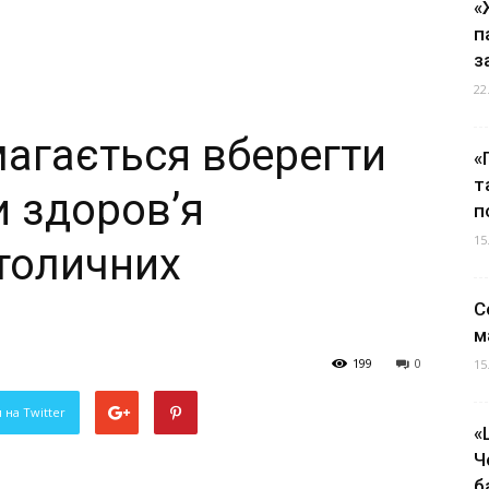
«
п
з
22
магається вберегти
«
т
и здоров’я
п
15
столичних
С
м
199
0
15
 на Twitter
«
Ч
б