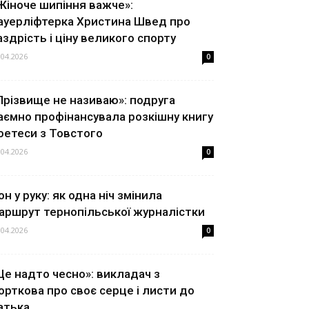
Жіноче шипіння важче»:
ауерліфтерка Христина Швед про
аздрість і ціну великого спорту
.04.2026
0
Прізвище не називаю»: подруга
аємно профінансувала розкішну книгу
оетеси з Товстого
.04.2026
0
он у руку: як одна ніч змінила
аршрут тернопільської журналістки
.04.2026
0
Це надто чесно»: викладач з
орткова про своє серце і листи до
атька