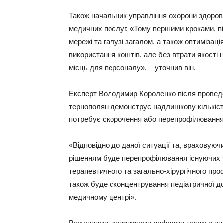
Також начальник управління охорони здоров’
медичних послуг. «Тому першими кроками, пі
мережі та галузі загалом, а також оптимізац
використання коштів, але без втрати якості
місць для персоналу», – уточнив він.
Експерт Володимир Короленко після проведен
тернополян демонструє надлишкову кількіст
потребує скорочення або перепрофілювання
«Відповідно до даної ситуації та, враховуюч
рішенням буде перепрофілювання існуючих з
терапевтичного та загально-хірургічного пр
також буде сконцентрування педіатричної до
медичному центрі».
Важливими напрямками реформи також є впр