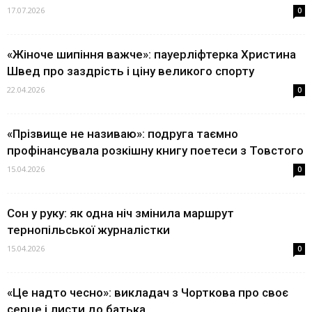
17.07.2026
0
«Жіноче шипіння важче»: пауерліфтерка Христина
Швед про заздрість і ціну великого спорту
22.04.2026
0
«Прізвище не називаю»: подруга таємно
профінансувала розкішну книгу поетеси з Товстого
15.04.2026
0
Сон у руку: як одна ніч змінила маршрут
тернопільської журналістки
15.04.2026
0
«Це надто чесно»: викладач з Чорткова про своє
серце і листи до батька