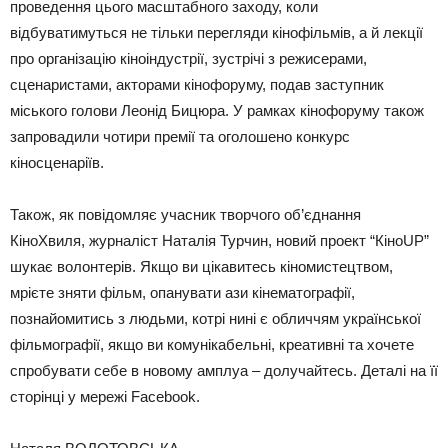
проведення цього масштабного заходу, коли
відбуватимуться не тільки перегляди кінофільмів, а й лекції
про організацію кіноіндустрії, зустрічі з режисерами,
сценаристами, акторами кінофоруму, подав заступник
міського голови Леонід Бицюра. У рамках кінофоруму також
запровадили чотири премії та оголошено конкурс
кіносценаріїв.
Також, як повідомляє учасник творчого об’єднання
КіноХвиля, журналіст Наталія Турчин, новий проект “КіноUP”
шукає волонтерів. Якщо ви цікавитесь кіномистецтвом,
мрієте зняти фільм, опанувати ази кінематографії,
познайомитись з людьми, котрі нині є обличчям української
фільмографії, якщо ви комунікабельні, креативні та хочете
спробувати себе в новому амплуа – долучайтесь. Деталі на її
сторінці у мережі Facebook.