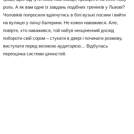
роль. А як вам одне із завдань подібних тренінгів у Львові?
Чоловіків попросили вдягнутись в білі вузькі лосини і вийти
на вулицю у пачці балерини. Не кожен наважився. Але,
повірте, хто наважився, той набув неоціненний досвід
побороти свій сором – стукати в двері і починати розмову,
виступати перед великою аудиторією… Відбулась
переоцінка системи цінностей.