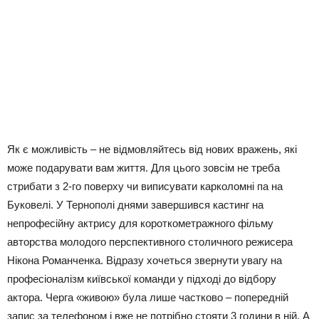
Як є можливість – не відмовляйтесь від нових вражень, які
може подарувати вам життя. Для цього зовсім не треба
стрибати з 2-го поверху чи виписувати карколомні па на
Буковелі. У Тернополі днями завершився кастинг на
непрофесійну актрису для короткометражного фільму
авторства молодого перспективного столичного режисера
Нікона Романченка. Відразу хочеться звернути увагу на
професіоналізм київської команди у підході до відбору
актора. Черга «живою» була лише частково – попередній
запис за телефоном і вже не потрібно стояти 3 години в ній. А