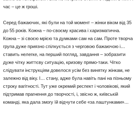
час – це ж гроші.
Серед бажаючих, які були на той момент – жінки віком від 35
до 55 років. Кожна – по-своєму красива і харизматична.
Кожна – зі своєю мрією та думками сам на сам. Проте творча
група дуже приязно спілкується з черговою бажаючою і…
ставить нелегке, на перший погляд, завдання – зобразити
дуже чітку життєву ситуацію, кризову прямо-таки. Чітко
слідувати інструкціям довелося усім без винятку жінкам, не
залежно від віку. І… стану, адже була навіть пані на пізньому
строку вагітності. Тут уже окремий респект і чоловікові, який
підтримав прагнення до творчості, і, звісно ж, київській
команді, яка дала змогу їй відчути себе «за лаштунками»…