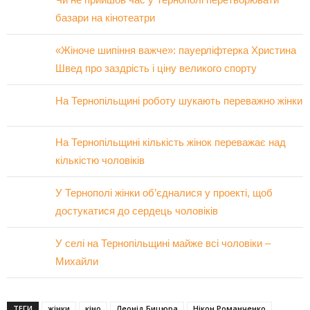
базари на кінотеатри
«Жіноче шипіння важче»: пауерліфтерка Христина
Швед про заздрість і ціну великого спорту
На Тернопільщині роботу шукають переважно жінки
На Тернопільщині кількість жінок переважає над
кількістю чоловіків
У Тернополі жінки об’єдналися у проекті, щоб
достукатися до сердець чоловіків
У селі на Тернопільщині майже всі чоловіки –
Михайли
ТЕГИ
жінки
кіно
Леонід Бицюра
Нікон Романченко