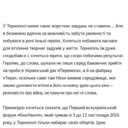
У Тернополі кияни таких жорстких завдань не ставили… Але
я безмежно вдячна за можливість забути умовності та
побувати в ролі їхньої героїні. Хочеться побажати наснаги
для втілення творчих задумів у життя. Тернопіль їм дуже
сподобався і, хочеться вірити, що скоро побачимо результат.
Героїню, до слова, шукали не лише серед бажаючих прийти
на проби в Український дім «Перемога», а й на фабриці
«Тера», оскільки саме там Нікон виявив середовище, яке
зможе допомогти втілити його основну ідею цього кіно –
розповісти про війну, не кажучи про неї ні слова.
Принагідно хочеться сказати, що Перший всеукраїнський
форум «КіноХвиля», який тривав із 3 до 12 листопада 2016
року, у Тернополі тільки набирає своїх обертів. Ідею