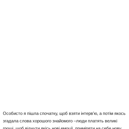
Особисто я пішла спочатку, щоб взяти інтерв’ю, а потім якось
згадала слова хорошого знайомого –люди платять великі
гроші, щоб відчути якісь нові емоції, приміряти на себе нову