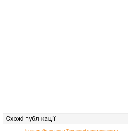
Схожі публікації
Чи не прийшов час у Тернополі перетворювати