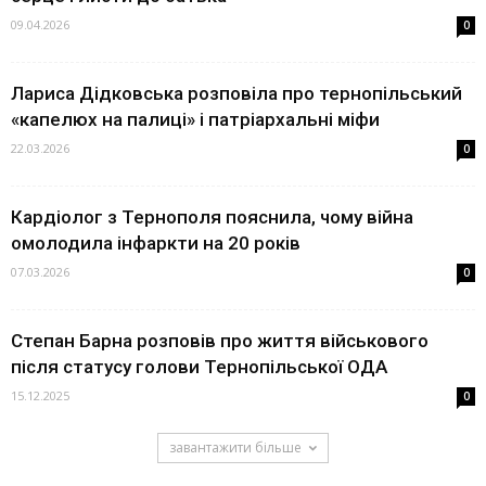
09.04.2026
0
Лариса Дідковська розповіла про тернопільський
«капелюх на палиці» і патріархальні міфи
22.03.2026
0
Кардіолог з Тернополя пояснила, чому війна
омолодила інфаркти на 20 років
07.03.2026
0
Степан Барна розповів про життя військового
після статусу голови Тернопільської ОДА
15.12.2025
0
завантажити більше