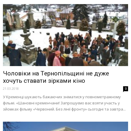
Чоловіки на Тернопільщині не дуже
хочуть ставати зірками кіно
21.03.2018
0
У Кременці шукають бажаючих зніматися у повнометражному
фільмі. «Шановні кременчани! Запрошуємо вас взяти участь у
зйомках фільму «Червоний. Без лінії фронту» сьогодні та завтра...