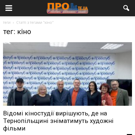
теги
Статті з тегами "кіно"
тег: кіно
Відомі кіностудії вирішують, де на
Тернопільщині зніматимуть художні
фільми