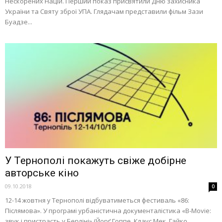
Нескорених Націй. Перший показ присвятили Дню захисника
України та Святу зброї УПА. Глядачам представили фільм Зази
Буадзе...
У Тернополі покажуть свіже добірне
авторське кіно
09.10.2018
0
12-14 жовтня у Тернополі відбуватиметься фестиваль «86:
Післямова». У програмі урбаністична документалістика «B-Movie:
звук і пристрасть у Берліні» (Йорґ Гоппе, Клаус Мек, Гайко