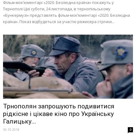
Фільм-мок’юментарі «2020. Безлюдна країна» покажуть у
Тернополі Цієї суботи, 24 листопада, в тернопільському
«Бункермузі» представлять фільм-мок’юментарі «2020. Безлюдна
країна». Показ відбудеться за участю режисера стрічки...
Трнополян запрошують подивитися
рідкісне і цікаве кіно про Українську
Галицьку...
30.10.2018
0