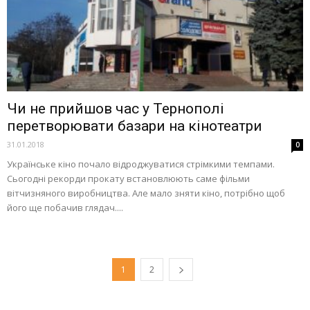
Чи не прийшов час у Тернополі
перетворювати базари на кінотеатри
31.01.2018
0
Українське кіно почало відроджуватися стрімкими темпами.
Сьогодні рекорди прокату встановлюють саме фільми
вітчизняного виробництва. Але мало зняти кіно, потрібно щоб
його ще побачив глядач....
1
2