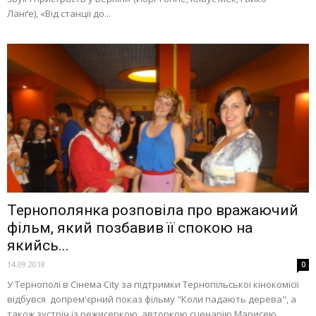
Ланґе), «Від станції до...
Тернополянка розповіла про вражаючий
фільм, який позбавив її спокою на
якийсь...
14.09.2018
0
У Тернополі в Сінема City за підтримки Тернопільської кінокомісії
відбувся допрем'єрний показ фільму "Коли падають дерева", а
також зустріч із режисеркою, авторкою сценарію Марисею...