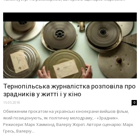
Тернопільська журналістка розповіла про
зрадників у житті і у кіно
15.05.2018
0
Обмеженим прокатом на українські кіноекрани вийшов фільм,
який позиціонують, як політичну мелодраму, - «Зрадник».
Режисери: Марк Хаммонд, Валеріу Жєрєгі. Автори сценарію: Марк
Гресь, Валеріу...