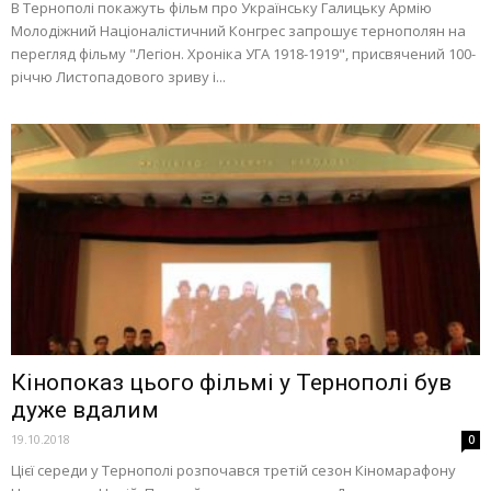
В Тернополі покажуть фільм про Українську Галицьку Армію
Молодіжний Націоналістичний Конгрес запрошує тернополян на
перегляд фільму "Легіон. Хроніка УГА 1918-1919", присвячений 100-
річчю Листопадового зриву і...
Кінопоказ цього фільмі у Тернополі був
дуже вдалим
19.10.2018
0
Цієї середи у Тернополі розпочався третій сезон Кіномарафону