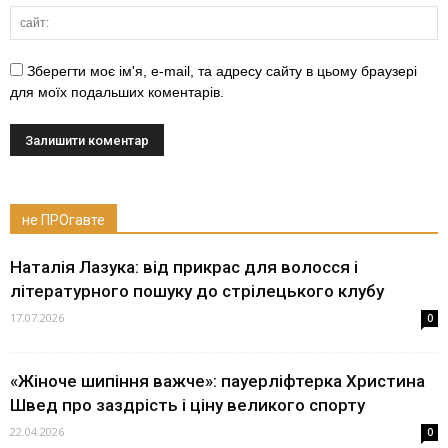
Зберегти моє ім'я, e-mail, та адресу сайту в цьому браузері
для моїх подальших коментарів.
не ПРОгавте
Наталія Лазука: від прикрас для волосся і
літературного пошуку до стрілецького клубу
17.07.2026
0
«Жіноче шипіння важче»: пауерліфтерка Христина
Швед про заздрість і ціну великого спорту
22.04.2026
0