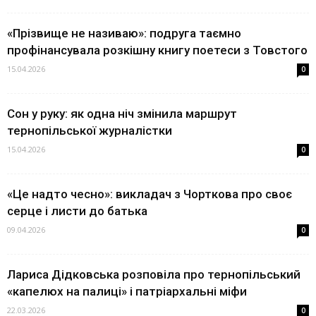
«Прізвище не називаю»: подруга таємно
профінансувала розкішну книгу поетеси з Товстого
15.04.2026
0
Сон у руку: як одна ніч змінила маршрут
тернопільської журналістки
15.04.2026
0
«Це надто чесно»: викладач з Чорткова про своє
серце і листи до батька
09.04.2026
0
Лариса Дідковська розповіла про тернопільський
«капелюх на палиці» і патріархальні міфи
22.03.2026
0