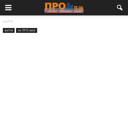
життя
життя
не ПРОгавте