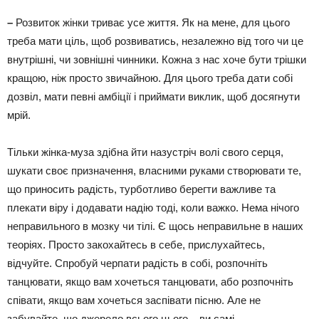
–
Розвиток жінки триває усе життя. Як на мене, для цього
треба мати ціль, щоб розвиватись, незалежно від того чи це
внутрішні, чи зовнішні чинники. Кожна з нас хоче бути трішки
кращою, ніж просто звичайною. Для цього треба дати собі
дозвіл, мати певні амбіції і приймати виклик, щоб досягнути
мрій.
Тільки жінка-муза здібна йти назустріч волі свого серця,
шукати своє призначення, власними руками створювати те,
що приносить радість, турботливо берегти важливе та
плекати віру і додавати надію тоді, коли важко. Нема нічого
неправильного в мозку чи тілі. Є щось неправильне в наших
теоріях. Просто закохайтесь в себе, прислухайтесь,
відчуйте. Спробуй черпати радість в собі, розпочніть
танцювати, якщо вам хочеться танцювати, або розпочніть
співати, якщо вам хочеться заспівати пісню. Але не
забувайте, що джерело всього цього – ви самі.