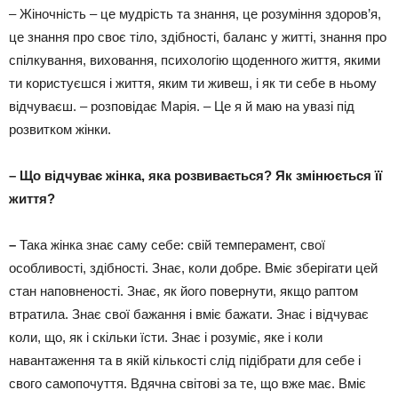
– Жіночність – це мудрість та знання, це розуміння здоров’я,
це знання про своє тіло, здібності, баланс у житті, знання про
спілкування, виховання, психологію щоденного життя, якими
ти користуєшся і життя, яким ти живеш, і як ти себе в ньому
відчуваєш. – розповідає Марія. – Це я й маю на увазі під
розвитком жінки.
– Що відчуває жінка, яка розвивається? Як змінюється її
життя?
–
Така жінка знає саму себе: свій темперамент, свої
особливості, здібності. Знає, коли добре. Вміє зберігати цей
стан наповненості. Знає, як його повернути, якщо раптом
втратила. Знає свої бажання і вміє бажати. Знає і відчуває
коли, що, як і скільки їсти. Знає і розуміє, яке і коли
навантаження та в якій кількості слід підібрати для себе і
свого самопочуття. Вдячна світові за те, що вже має. Вміє