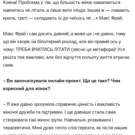
Кожна! Проблема у тім, що більшість жінок намагаються
навчитись не літати, а лише вити гнізда. Іншим ж — ламають
крила, треті — складають їх до чиїхось ніг…» Макс Фрай.
Макс Фрай і сам досить дивний, а може це і не дивно, тому
що він хворіє на біполярний розлад, але він правий ось у
чому: ТРЕБА ВЧИТИСЬ ЛІТАТИ (звісно це метафора)! Усе
решта теж важливе, але без відчуття польоту життя втрачає
смак.
– Ви започаткували онлайн-проект. Що це таке? Чим
корисний для жінок?
– Я вже давно зрозуміла справжню цінність і важливість
жіночої дружби та підтримки. І ще давніше стала сама
створювати такі жіночі групи. Навчальні, розвиваючі і
терапевтичні. Мені дуже тепло спостерігати, як після наших