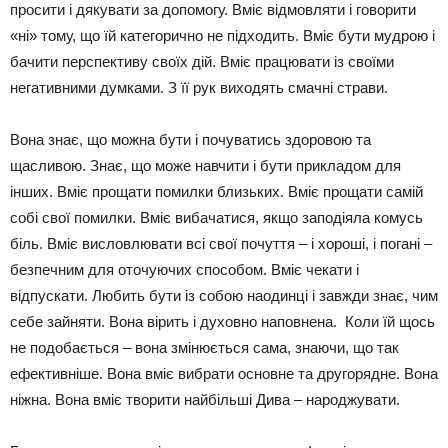
просити і дякувати за допомогу. Вміє відмовляти і говорити
«ні» тому, що їй категорично не підходить. Вміє бути мудрою і
бачити перспективу своїх дій. Вміє працювати із своїми
негативними думками. З її рук виходять смачні страви.
Вона знає, що можна бути і почуватись здоровою та
щасливою. Знає, що може навчити і бути прикладом для
інших. Вміє прощати помилки близьких. Вміє прощати самій
собі свої помилки. Вміє вибачатися, якщо заподіяла комусь
біль. Вміє висловлювати всі свої почуття – і хороші, і погані –
безпечним для оточуючих способом. Вміє чекати і
відпускати. Любить бути із собою наодинці і завжди знає, чим
себе зайняти. Вона вірить і духовно наповнена. Коли їй щось
не подобається – вона змінюється сама, знаючи, що так
ефективніше. Вона вміє вибрати основне та другорядне. Вона
ніжна. Вона вміє творити найбільші Дива – народжувати.