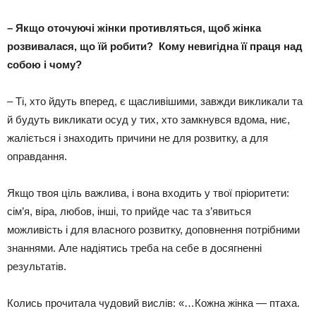
– Якщо оточуючі жінки противляться, щоб жінка
розвивалася, що їй робити? Кому невигідна її праця над
собою і чому?
– Ті, хто йдуть вперед, є щасливішими, завжди викликали та
й будуть викликати осуд у тих, хто замкнувся вдома, ниє,
жаліється і знаходить причини не для розвитку, а для
оправдання.
Якщо твоя ціль важлива, і вона входить у твої пріоритети:
сім’я, віра, любов, інші, то прийде час та з’явиться
можливість і для власного розвитку, доповнення потрібними
знаннями. Але надіятись треба на себе в досягненні
результатів.
Колись прочитала чудовий вислів: «…Кожна жінка — птаха.