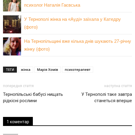
психолог Наталія Гаєвська
У Тернополі жінка на «Ауді» заїхала у Катедру
(фото)
На Тернопільщині вже кілька днів шукають 27-річну
жінку (фото)
ТЕГИ
жінка
Марія Хомів
психотерапевт
попередня стаття
наступна стаття
Тернопільські бабусі нищать
У Тернополі таке завтра
рідкісні рослини
станеться вперше
1 коментар