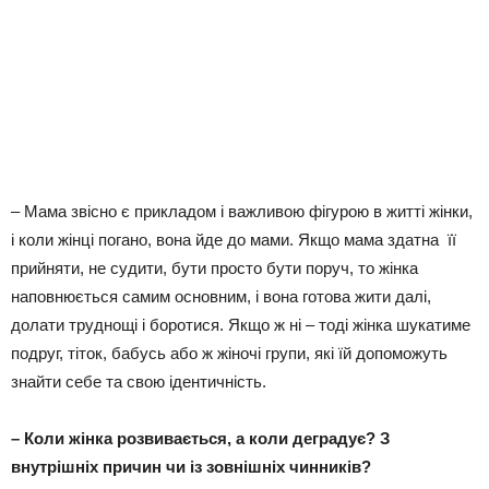
– Мама звісно є прикладом і важливою фігурою в житті жінки,
і коли жінці погано, вона йде до мами. Якщо мама здатна її
прийняти, не судити, бути просто бути поруч, то жінка
наповнюється самим основним, і вона готова жити далі,
долати труднощі і боротися. Якщо ж ні – тоді жінка шукатиме
подруг, тіток, бабусь або ж жіночі групи, які їй допоможуть
знайти себе та свою ідентичність.
– Коли жінка розвивається, а коли деградує? З
внутрішніх причин чи із зовнішніх чинників?