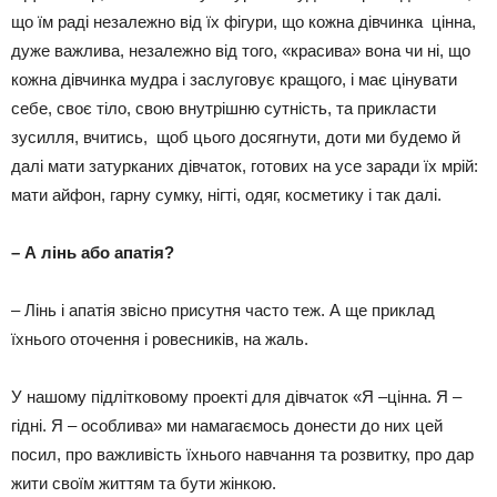
що їм раді незалежно від їх фігури, що кожна дівчинка цінна,
дуже важлива, незалежно від того, «красива» вона чи ні, що
кожна дівчинка мудра і заслуговує кращого, і має цінувати
себе, своє тіло, свою внутрішню сутність, та прикласти
зусилля, вчитись, щоб цього досягнути, доти ми будемо й
далі мати затурканих дівчаток, готових на усе заради їх мрій:
мати айфон, гарну сумку, нігті, одяг, косметику і так далі.
– А лінь або апатія?
– Лінь і апатія звісно присутня часто теж. А ще приклад
їхнього оточення і ровесників, на жаль.
У нашому підлітковому проекті для дівчаток «Я –цінна. Я –
гідні. Я – особлива» ми намагаємось донести до них цей
посил, про важливість їхнього навчання та розвитку, про дар
жити своїм життям та бути жінкою.