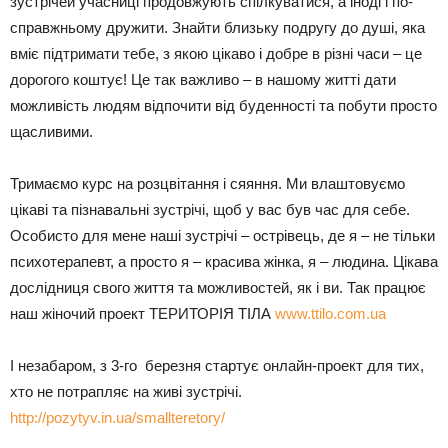
зустрічей учасниці продовжують спілкуватися, а іноді і по-
справжньому дружити. Знайти близьку подругу до душі, яка
вміє підтримати тебе, з якою цікаво і добре в різні часи – це
дорогого коштує! Це так важливо – в нашому житті дати
можливість людям відпочити від буденності та побути просто
щасливими.
Тримаємо курс на розцвітання і сяяння. Ми влаштовуємо
цікаві та пізнавальні зустрічі, щоб у вас був час для себе.
Особисто для мене наші зустрічі – острівець, де я – не тільки
психотерапевт, а просто я – красива жінка, я – людина. Цікава
дослідниця свого життя та можливостей, як і ви. Так працює
наш жіночий проект ТЕРИТОРІЯ ТІЛА
www.ttilo.com.ua
І незабаром, з 3-го березня стартує онлайн-проект для тих,
хто не потрапляє на живі зустрічі.
http://pozytyv.in.ua/smallteretory/