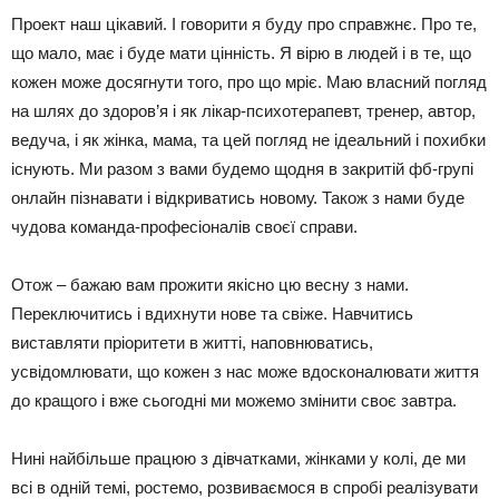
Проект наш цікавий. І говорити я буду про справжнє. Про те,
що мало, має і буде мати цінність. Я вірю в людей і в те, що
кожен може досягнути того, про що мріє. Маю власний погляд
на шлях до здоров’я і як лікар-психотерапевт, тренер, автор,
ведуча, і як жінка, мама, та цей погляд не ідеальний і похибки
існують. Ми разом з вами будемо щодня в закритій фб-групі
онлайн пізнавати і відкриватись новому. Також з нами буде
чудова команда-професіоналів своєї справи.
Отож – бажаю вам прожити якісно цю весну з нами.
Переключитись і вдихнути нове та свіже. Навчитись
виставляти пріоритети в житті, наповнюватись,
усвідомлювати, що кожен з нас може вдосконалювати життя
до кращого і вже сьогодні ми можемо змінити своє завтра.
Нині найбільше працюю з дівчатками, жінками у колі, де ми
всі в одній темі, ростемо, розвиваємося в спробі реалізувати