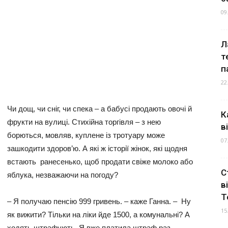
09
Л
т
п
22
Чи дощ, чи сніг, чи спека – а бабусі продають овочі й
К
фрукти на вулиці. Стихійна торгівля – з нею
в
борються, мовляв, куплене із тротуару може
07
зашкодити здоров’ю. А які ж історії жінок, які щодня
встають ранесенько, щоб продати свіже молоко або
С
яблука, незважаючи на погоду?
в
Т
– Я получаю пенсію 999 гривень. – каже Ганна. – Ну
15
як вижити? Тільки на ліки йде 1500, а комунальні? А
ходять штрафують. Я вже платила штраф раз,