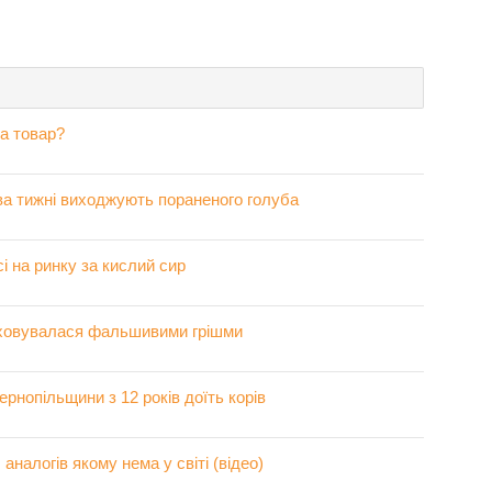
на товар?
ва тижні виходжують пораненого голуба
 на ринку за кислий сир
аховувалася фальшивими грішми
ернопільщини з 12 років доїть корів
налогів якому нема у світі (відео)