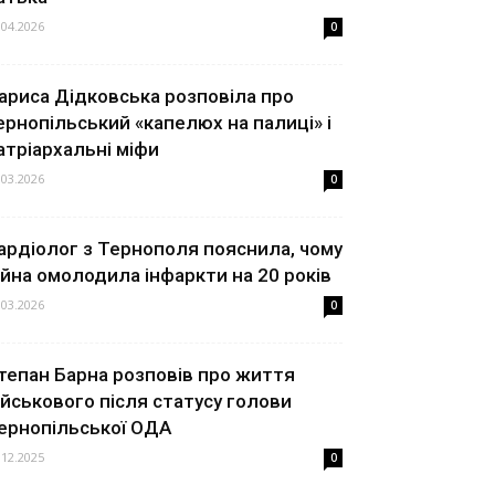
.04.2026
0
ариса Дідковська розповіла про
ернопільський «капелюх на палиці» і
атріархальні міфи
.03.2026
0
ардіолог з Тернополя пояснила, чому
ійна омолодила інфаркти на 20 років
.03.2026
0
тепан Барна розповів про життя
ійськового після статусу голови
ернопільської ОДА
.12.2025
0