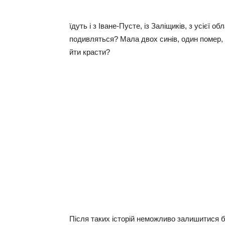
їдуть і з Іване-Пусте, із Заліщиків, з усієї 
подивляться? Мала двох синів, один помер,
йти красти?
Після таких історій неможливо залишитися б