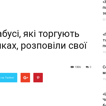
«
п
з
22
бусі, які торгують
«
т
ках, розповіли свої
п
15
С
1306
0
м
 на Twitter
15
«
Ч
б