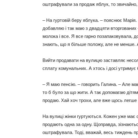
оштрафували за продаж яблук, то звичайно, 
– На гуртовій беру яблука. – пояснює Марія.
добавляю і так маю з двадцяти вторгованих – 
молока і все. Я все гарно позапаковувала, д
знають, що я більше положу, але не менше. А
Вийти продавати на вулицю заставляє несолод
сплату комунальних. А хтось і досі утримує 
– Я маю пенсію. – говорить Галина. – Але маю
то б було за що жити. А так допомагаю дітям
продаю. Хай хоч трохи, але вже щось легше
На вулиці жінки гуртуються. Кожен уже має с
продають одна за одну. Щоправда, зізнаютьс
оштрафувала. Тоді, вважай, весь тиждень п