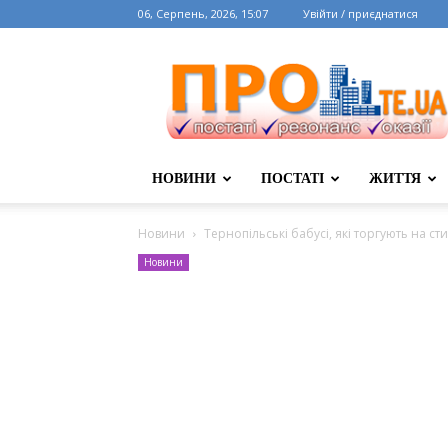
06, Серпень, 2026, 15:07
Увійти / приєднатися
НОВИНИ
ПОСТАТІ
ЖИТТЯ
Новини
Тернопільські бабусі, які торгують на сти
Новини