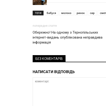
ТЕГИ
бабуся
молоко
ринок
сир
сме
попередня стаття
Обережно! На одному з Тернопільських
інтернет-видань опублікована неправдива
інформація
БЕЗ КОМЕНТАРІВ
НАПИСАТИ ВІДПОВІДЬ