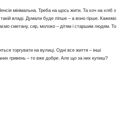
Пенсія мінімальна. Треба на щось жити. Та хоч на хліб з
такій владі. Думали буде ліпше – а воно гірше. Кажемо
даємо сметану, сир, молоко – дітям і старшим людям. То
ться торгувати на вулиці. Одні все життя – інші
аних гривень – то вже добре. Але що за них купиш?