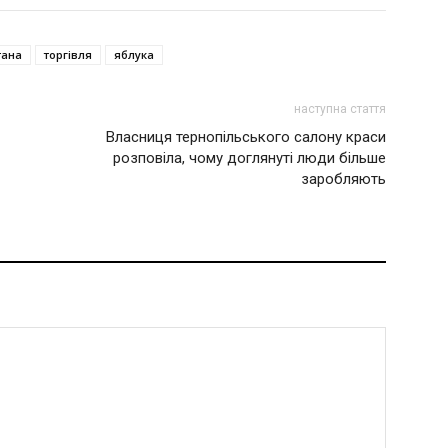
тана
торгівля
яблука
наступна стаття
Власниця тернопільського салону краси
розповіла, чому доглянуті люди більше
заробляють