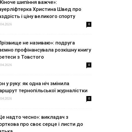
Жіноче шипіння важче»:
ауерліфтерка Христина Швед про
аздрість і ціну великого спорту
.04.2026
0
Прізвище не називаю»: подруга
аємно профінансувала розкішну книгу
оетеси з Товстого
.04.2026
0
он у руку: як одна ніч змінила
аршрут тернопільської журналістки
.04.2026
0
Це надто чесно»: викладач з
орткова про своє серце і листи до
атька