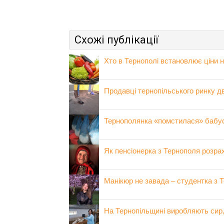
Схожі публікації
Хто в Тернополі встановлює ціни 
Продавці тернопільського ринку д
Тернополянка «помстилася» бабусі
Як пенсіонерка з Тернополя розр
Манікюр не завада – студентка з Т
На Тернопільщині виробляють сир, а