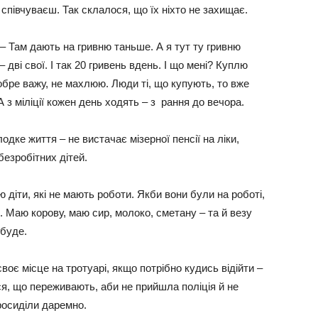
співчуваєш. Так склалося, що їх ніхто не захищає.
 – Там дають на гривню таньше. А я тут ту гривню
дві свої. І так 20 гривень вдень. І що мені? Куплю
обре важу, не махлюю. Люди ті, що купують, то вже
 з міліції кожен день ходять – з рання до вечора.
ке життя – не вистачає мізерної пенсії на ліки,
безробітних дітей.
 діти, які не мають роботи. Якби вони були на роботі,
. Маю корову, маю сир, молоко, сметану – та й везу
 буде.
воє місце на тротуарі, якщо потрібно кудись відійти –
я, що переживають, аби не прийшла поліція й не
росиділи даремно.