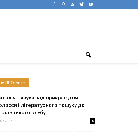
не ПРОгавте
аталія Лазука: від прикрас для
олосся і літературного пошуку до
трілецького клубу
.07.2026
0