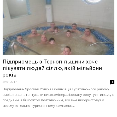
Підприємець з Тернопільщини хоче
лікувати людей сіллю, якій мільйони
років
29.01.2017
1
Підприємець Ярослав Угляр з Оришківців Гусятинського району
вирішив запатентувати високомінералізовану ропу гусятинську в
поєднанні з бішофітом полтавським, яку вже використовує у
своєму готельно-туристичному комплексі...