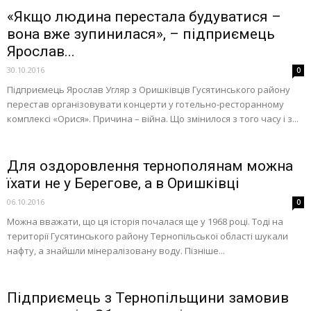
«Якщо людина перестала будуватися –
вона вже зупинилася», – підприємець
Ярослав...
30.10.2016
0
Підприємець Ярослав Угляр з Оришківців Гусятинського району
перестав організовувати концерти у готельно-ресторанному
комплексі «Орися». Причина – війна. Що змінилося з того часу і з...
Для оздоровлення тернополянам можна
їхати не у Берегове, а в Оришківці
06.10.2016
0
Можна вважати, що ця історія почалася ще у 1968 році. Тоді на
території Гусятинського району Тернопільської області шукали
нафту, а знайшли мінералізовану воду. Пізніше...
Підприємець з Тернопільщини замовив