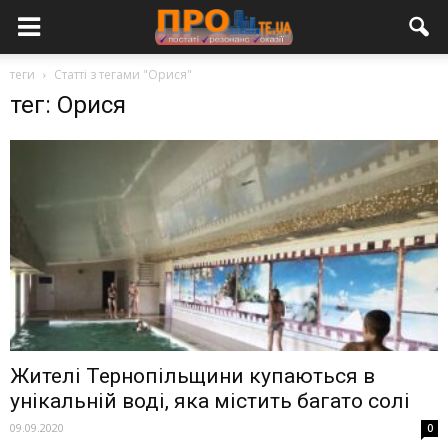
теги
Статті з тегами "Орися"
тег: Орися
Жителі Тернопільщини купаються в
унікальній воді, яка містить багато солі
09.09.2020
0