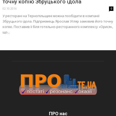
точну копію Збруцького ідола
02.10.2016
0
У ресторані на Тернопільщині можна пообідати в компанії
Збруцького ідола. Підприємець Ярослав Угляр замовив його точну
копію. Поставив її біля готельно-ресторанного комплексу «Орися»,
що...
ПРО нас