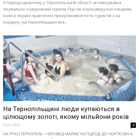
У період карантину у Тернопільській області активізувався
лікувально-оздоровчий туризм. Під час коронавірусної пандемії,
коли в Україні практично призупинився потік туристів з-за
кордону, на Тернопільщині все...
На Тернопільщині люди купаються в
цілющому золоті, якому мільйони років
05.01.2020
0
НА ТРАСІ ТЕРНОПІЛЬ—ЧЕРНІВЦІ МАЙЖЕ НА ПІД’ЇЗДІ ДО ЧОРТКОВА Є