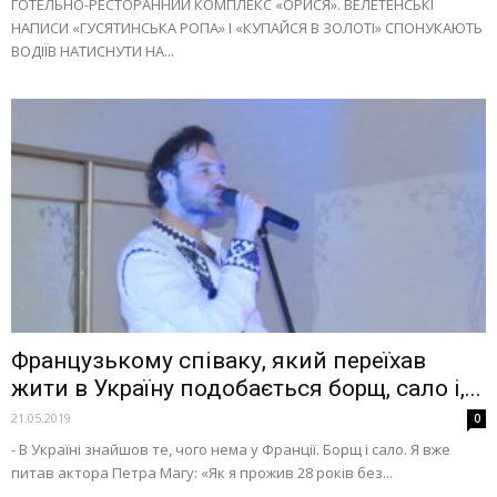
ГОТЕЛЬНО-РЕСТОРАННИЙ КОМПЛЕКС «ОРИСЯ». ВЕЛЕТЕНСЬКІ
НАПИСИ «ГУСЯТИНСЬКА РОПА» І «КУПАЙСЯ В ЗОЛОТІ» СПОНУКАЮТЬ
ВОДІЇВ НАТИСНУТИ НА...
Французькому співаку, який переїхав
жити в Україну подобається борщ, сало і,...
21.05.2019
0
- В Україні знайшов те, чого нема у Франції. Борщ і сало. Я вже
питав актора Петра Магу: «Як я прожив 28 років без...