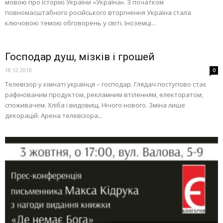
мовою про історію України «Україна». З початком
повномасштабного російського вторгнення Україна стала
ключовою темою обговорень у світі. Іноземці...
Господар душ, мізків і грошей
18.12.2018
0
Телевізор у кімнаті українця – господар. Глядач поступово стає
рафінованим продуктом, рекламним втіленням, електоратом,
споживачем. Хліба і видовищ. Нічого нового. Зміна лише
декорацій. Арена телевізора...