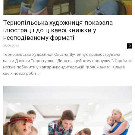
Тернопільська художниця показала
ілюстрації до цікавої книжки у
несподіваному форматі
05.09.2018
0
Тернопільська художниця Оксана Дученчук проілюструвала
казки Дзвінки Торохтушко "Диво в ліцейному провулку ". Її робити
можна побачити у кав’ярні-кондитерській "КолЄжанка". Кілька
своїх нових робіт...