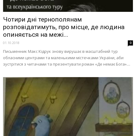
Чотири дні тернополянам
розповідатимуть, про місце, де людина
опиняється на межі...
01.10.2018
0
Письменник Макс Кідрук знову вирушає в масштабний тур
обласними центрами та маленькими містечками України, аби
зустрітися з читачами та презентувати роман «Де немає Бога»....