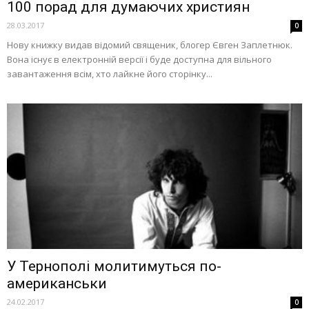
100 порад для думаючих християн
28.03.2017
0
Нову книжку видав відомий священик, блогер Євген Заплетнюк.
Вона існує в електронній версії і буде доступна для вільного
завантаження всім, хто лайкне його сторінку...
У Тернополі молитимуться по-
американськи
24.02.2017
0