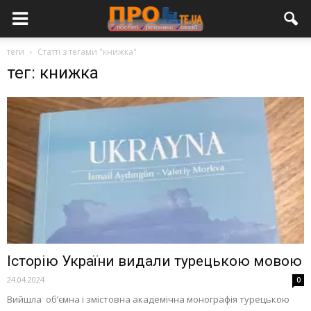
теги
Статті з тегами "книжка"
тег: книжка
Історію України видали турецькою мовою
24.04.2024
0
Вийшла обʼємна і змістовна академічна монографія турецькою