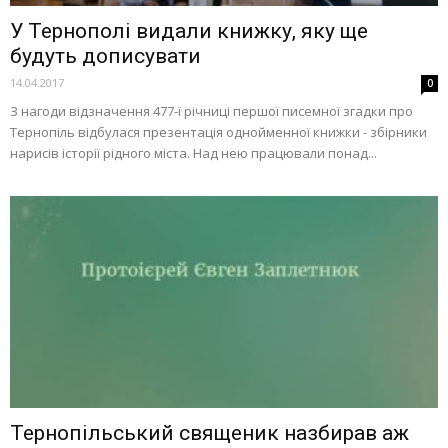
У Тернополі видали книжку, яку ще
будуть дописувати
14.04.2017
0
З нагоди відзначення 477-ї річниці першої писемної згадки про
Тернопіль відбулася презентація однойменної книжки - збірники
нарисів історії рідного міста. Над нею працювали понад...
Тернопільський священик назбирав аж