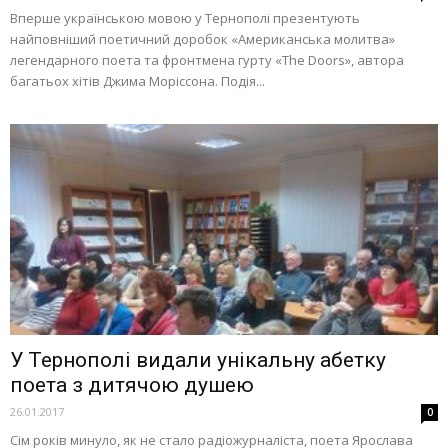
Вперше українською мовою у Тернополі презентують
найповніший поетичний доробок «Американська молитва»
легендарного поета та фронтмена гурту «The Doors», автора
багатьох хітів Джима Моріссона. Подія...
У Тернополі видали унікальну абетку
поета з дитячою душею
26.01.2017
0
Сім років минуло, як не стало радіожурналіста, поета Ярослава