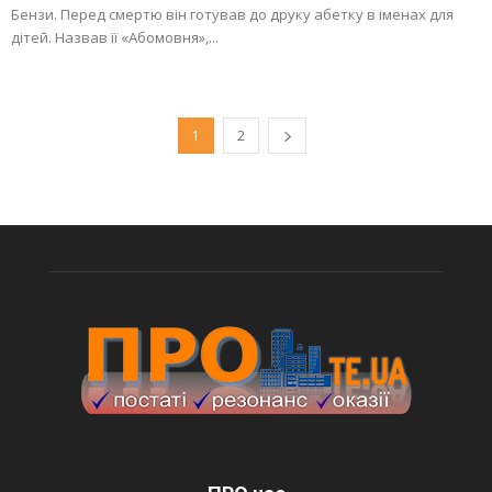
Бензи. Перед смертю він готував до друку абетку в іменах для
дітей. Назвав її «Абомовня»,...
1
2