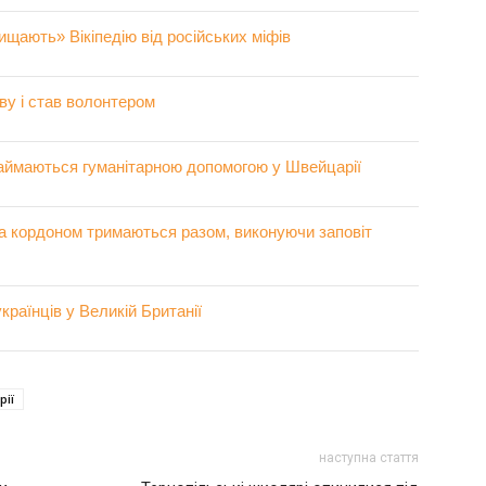
ачищають» Вікіпедію від російських міфів
ву і став волонтером
 займаються гуманітарною допомогою у Швейцарії
а кордоном тримаються разом, виконуючи заповіт
українців у Великій Британії
рії
наступна стаття