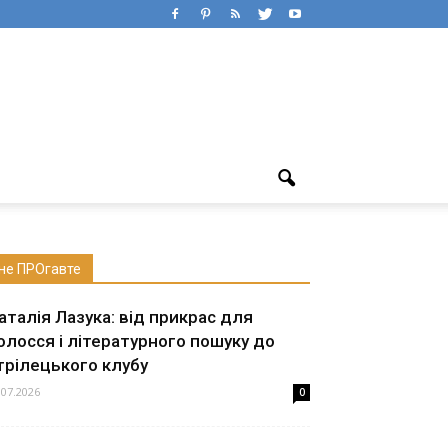
не ПРОгавте
аталія Лазука: від прикрас для
олосся і літературного пошуку до
трілецького клубу
.07.2026
0