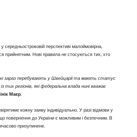
ні у середньостроковій перспективі малоймовірна,
ся прийнятним. Нові правила не стосуються тих, хто
які зараз перебувають у Швейцарії та мають статус
 тих регіонів, які федеральна влада нині вважає
інік Маєр
.
евірятиме кожну заяву індивідуально. У разі відмови у
що повернення до України є можливим і безпечним. В
мчасово призупинене.