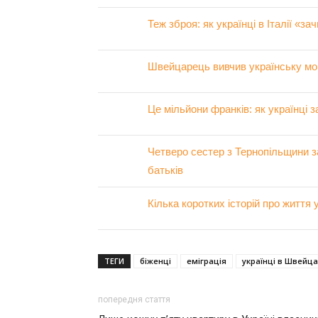
Теж зброя: як українці в Італії «з
Швейцарець вивчив українську мо
Це мільйони франків: як українці
Четверо сестер з Тернопільщини з
батьків
Кілька коротких історій про життя 
ТЕГИ
біженці
еміграція
українці в Швейца
попередня стаття