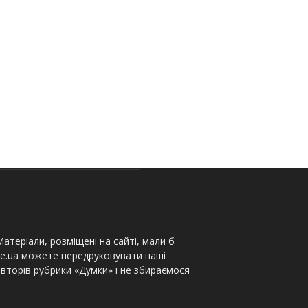
атеріали, розміщені на сайті, мали б
te.ua можете передруковувати наші
вторів рубрики «Думки» і не збираємося