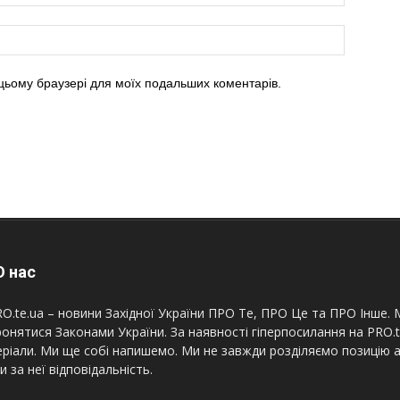
в цьому браузері для моїх подальших коментарів.
 нас
O.te.ua – новини Західної України ПРО Те, ПРО Це та ПРО Інше. М
онятися Законами України. За наявності гіперпосилання на PRO.
ріали. Ми ще собі напишемо. Ми не завжди розділяємо позицію а
и за неї відповідальність.