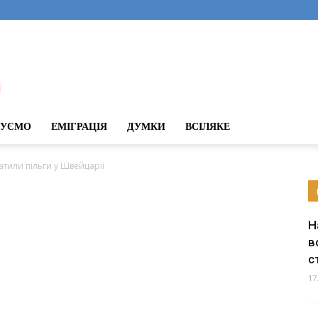
ДУЄМО
ЕМІГРАЦІЯ
ДУМКИ
ВСІЛЯКЕ
ратили пільги у Швейцарії
Н
в
с
17