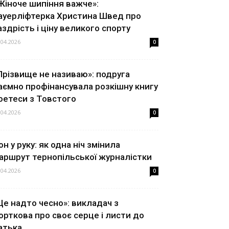
Жіноче шипіння важче»:
ауерліфтерка Христина Швед про
аздрість і ціну великого спорту
.04.2026
0
Прізвище не називаю»: подруга
аємно профінансувала розкішну книгу
оетеси з Товстого
.04.2026
0
он у руку: як одна ніч змінила
аршрут тернопільської журналістки
.04.2026
0
Це надто чесно»: викладач з
орткова про своє серце і листи до
атька