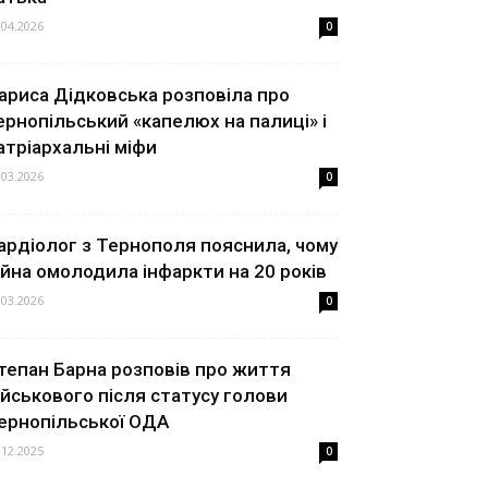
.04.2026
0
ариса Дідковська розповіла про
ернопільський «капелюх на палиці» і
атріархальні міфи
.03.2026
0
ардіолог з Тернополя пояснила, чому
ійна омолодила інфаркти на 20 років
.03.2026
0
тепан Барна розповів про життя
ійськового після статусу голови
ернопільської ОДА
.12.2025
0