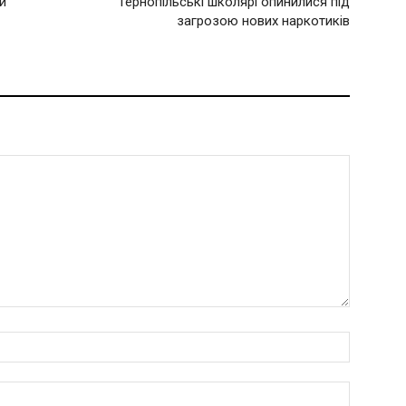
и
Тернопільські школярі опинилися під
загрозою нових наркотиків