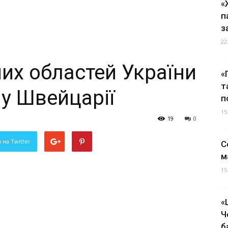
«
п
з
22
них областей України
«
т
 у Швейцарії
п
15
19
0
 на Twitter
С
м
15
«
Ч
б