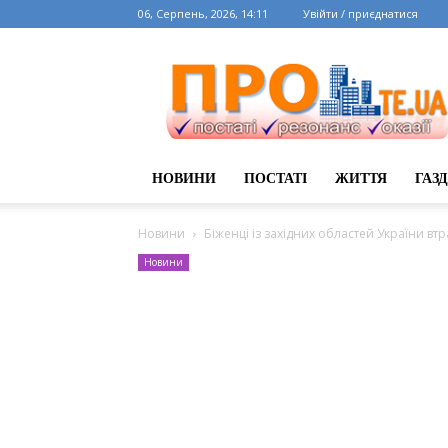
06, Серпень, 2026, 14:11
Увійти / приєднатися
НОВИНИ
ПОСТАТІ
ЖИТТЯ
ГАЗ
Новини
Біженці із західних областей України вт
Новини