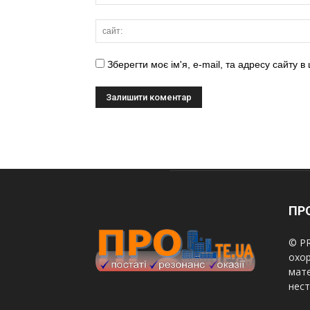
Зберегти моє ім'я, e-mail, та адресу сайту 
ПРО
© PR
охор
мате
нест