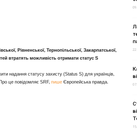
09
Л
т
п
22
івської, Рівненської, Тернопільської, Закарпатської,
стей втратять можливість отримати статус S
К
и надання статусу захисту (Status S) для українців,
в
. Про це повідомляє SRF,
пише
Європейська правда.
07
С
в
Т
15