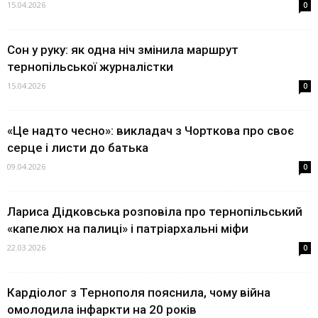
15.04.2026
0
Сон у руку: як одна ніч змінила маршрут
тернопільської журналістки
15.04.2026
0
«Це надто чесно»: викладач з Чорткова про своє
серце і листи до батька
09.04.2026
0
Лариса Дідковська розповіла про тернопільський
«капелюх на палиці» і патріархальні міфи
22.03.2026
0
Кардіолог з Тернополя пояснила, чому війна
омолодила інфаркти на 20 років