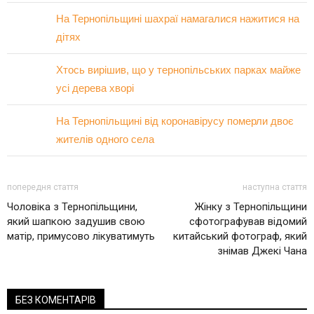
На Тернопільщині шахраї намагалися нажитися на
дітях
Хтось вирішив, що у тернопільських парках майже
усі дерева хворі
На Тернопільщині від коронавірусу померли двоє
жителів одного села
попередня стаття
наступна стаття
Чоловіка з Тернопільщини,
Жінку з Тернопільщини
який шапкою задушив свою
сфотографував відомий
матір, примусово лікуватимуть
китайський фотограф, який
знімав Джекі Чана
БЕЗ КОМЕНТАРІВ