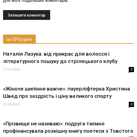
для моїх подальших коментарів.
не ПРОгавте
Наталія Лазука: від прикрас для волосся і
літературного пошуку до стрілецького клубу
17.07.2026
0
«Жіноче шипіння важче»: пауерліфтерка Христина
Швед про заздрість і ціну великого спорту
22.04.2026
0
«Прізвище не називаю»: подруга таємно
профінансувала розкішну книгу поетеси з Товстого