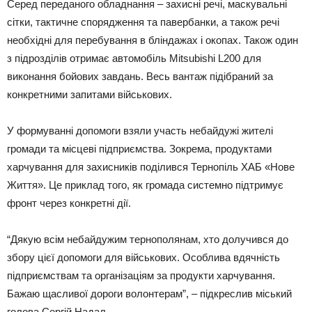
Серед переданого обладнання – захисні речі, маскувальні
сітки, тактичне спорядження та павербанки, а також речі
необхідні для перебування в бліндажах і окопах. Також один
з підрозділів отримає автомобіль Mitsubishi L200 для
виконання бойових завдань. Весь вантаж підібраний за
конкретними запитами військових.
У формуванні допомоги взяли участь небайдужі жителі
громади та місцеві підприємства. Зокрема, продуктами
харчування для захисників поділився Тернопіль ХАБ «Нове
Життя». Це приклад того, як громада системно підтримує
фронт через конкретні дії.
“Дякую всім небайдужим тернополянам, хто долучився до
збору цієї допомоги для військових. Особлива вдячність
підприємствам та організаціям за продукти харчування.
Бажаю щасливої дороги волонтерам”, – підкреслив міський
голова Сергій Надал.