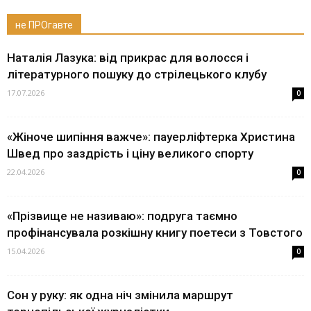
не ПРОгавте
Наталія Лазука: від прикрас для волосся і
літературного пошуку до стрілецького клубу
17.07.2026
0
«Жіноче шипіння важче»: пауерліфтерка Христина
Швед про заздрість і ціну великого спорту
22.04.2026
0
«Прізвище не називаю»: подруга таємно
профінансувала розкішну книгу поетеси з Товстого
15.04.2026
0
Сон у руку: як одна ніч змінила маршрут