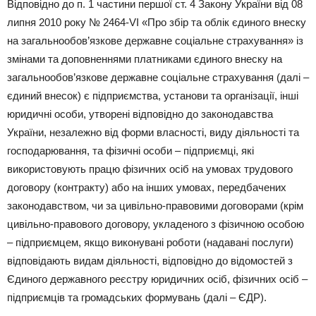
Відповідно до п. 1 частини першої ст. 4 Закону України від 08
липня 2010 року № 2464-VI «Про збір та облік єдиного внеску
на загальнообов’язкове державне соціальне страхування» із
змінами та доповненнями платниками єдиного внеску на
загальнообов’язкове державне соціальне страхування (далі –
єдиний внесок) є підприємства, установи та організації, інші
юридичні особи, утворені відповідно до законодавства
України, незалежно від форми власності, виду діяльності та
господарювання, та фізичні особи – підприємці, які
використовують працю фізичних осіб на умовах трудового
договору (контракту) або на інших умовах, передбачених
законодавством, чи за цивільно-правовими договорами (крім
цивільно-правового договору, укладеного з фізичною особою
– підприємцем, якщо виконувані роботи (надавані послуги)
відповідають видам діяльності, відповідно до відомостей з
Єдиного державного реєстру юридичних осіб, фізичних осіб –
підприємців та громадських формувань (далі – ЄДР).