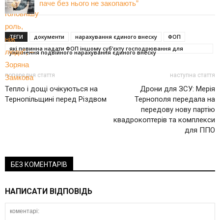
паче без нього не закопають”
ТЕГИ
документи
нарахування єдиного внеску
ФОП
які повинна надати ФОП іншому суб’єкту господрювання для
уникнення подвійного нарахування єдиного внеску
попередня стаття
наступна стаття
Тепло і дощі очікуються на
Дрони для ЗСУ: Мерія
Тернопільщині перед Різдвом
Тернополя передала на
передову нову партію
квадрокоптерів та комплекси
для ППО
БЕЗ КОМЕНТАРІВ
НАПИСАТИ ВІДПОВІДЬ