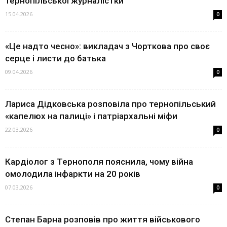
тернопільської журналістки
15.04.2026
0
«Це надто чесно»: викладач з Чорткова про своє
серце і листи до батька
09.04.2026
0
Лариса Дідковська розповіла про тернопільський
«капелюх на палиці» і патріархальні міфи
22.03.2026
0
Кардіолог з Тернополя пояснила, чому війна
омолодила інфаркти на 20 років
07.03.2026
0
Степан Барна розповів про життя військового