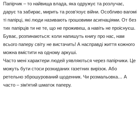
Папірчик – то найвища влада, яка одружує та розлучає,
дарує та забирає, мирить та розв‘язує війни. Особливо вагомі
ті папірці, які люди називають грошовими асигнаціями. От без
тих папірців ти не те, що не проживеш, а навіть не проіснуєш.
Буває, розпинаються: коли напишуть книгу про нас, нам
всього паперу світу не вистачить! А насправді життя кожного
можна вмістити на одному аркуші.
Часто мені характери людей уявляються через папірчики. Це
можуть бути стоси розкиданих газетних вирізок. Або
ретельно зброшурований щоденник. Чи розмальовка… А
часто – зім‘ятий шматок паперу.