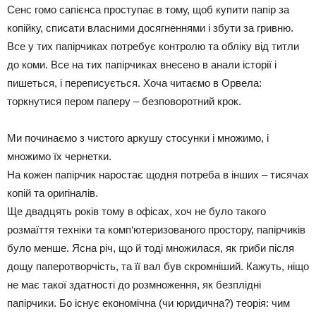
Сенс гомо сапієнса проступає в тому, щоб купити папір за
копійку, списати власними досягненнями і збути за гривню.
Все у тих папірчиках потребує контролю та обліку від титли
до коми. Все на тих папірчиках внесено в анали історії і
пишеться, і переписується. Хоча читаємо в Орвела:
торкнутися пером паперу – безповоротний крок.
Ми починаємо з чистого аркушу стосунки і множимо, і
множимо їх чернетки.
На кожен папірчик наростає щодня потреба в інших – тисячах
копій та оригіналів.
Ще двадцять років тому в офісах, хоч не було такого
розмаїття техніки та комп‘ютеризованого простору, папірчиків
було менше. Ясна річ, що й тоді множилася, як гриби після
дощу паперотворчість, та її вал був скромніший. Кажуть, ніщо
не має такої здатності до розмноження, як безплідні
папірчики. Бо існує економічна (чи юридична?) теорія: чим