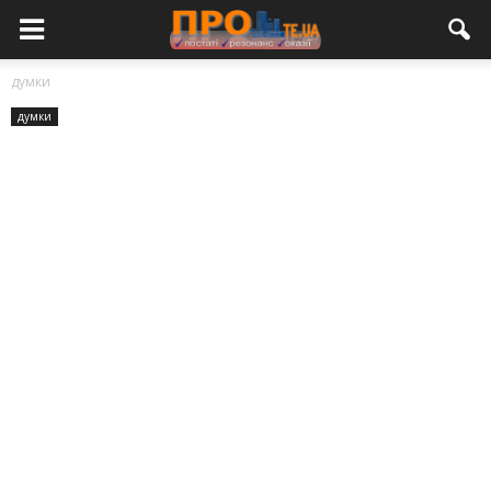
думки
думки