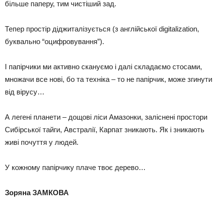
більше паперу, тим чистіший зад.
Тепер простір діджиталізується (з англійської digitalization,
буквально “оцифровування”).
І папірчики ми активно скануємо і далі складаємо стосами,
множачи все нові, бо та техніка – то не папірчик, може згинути
від вірусу…
А легені планети – дощові ліси Амазонки, заліснені простори
Сибірської тайги, Австралії, Карпат зникають. Як і зникають
живі почуття у людей.
У кожному папірчику плаче твоє дерево…
Зоряна ЗАМКОВА