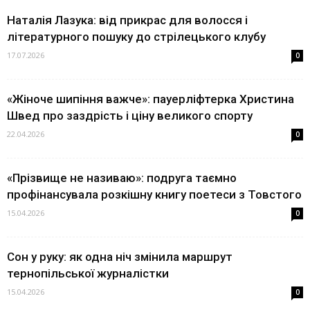
Наталія Лазука: від прикрас для волосся і
літературного пошуку до стрілецького клубу
17.07.2026
0
«Жіноче шипіння важче»: пауерліфтерка Христина
Швед про заздрість і ціну великого спорту
22.04.2026
0
«Прізвище не називаю»: подруга таємно
профінансувала розкішну книгу поетеси з Товстого
15.04.2026
0
Сон у руку: як одна ніч змінила маршрут
тернопільської журналістки
15.04.2026
0