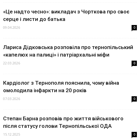
«Це надто чесно»: викладач з Чорткова про своє
серце і листи до батька
09.04.2026
0
Лариса Дідковська розповіла про тернопільський
«капелюх на палиці» і патріархальні міфи
22.03.2026
0
Кардіолог з Тернополя пояснила, чому війна
омолодила інфаркти на 20 років
07.03.2026
0
Степан Барна розповів про життя військового
після статусу голови Тернопільської ОДА
15.12.2025
0