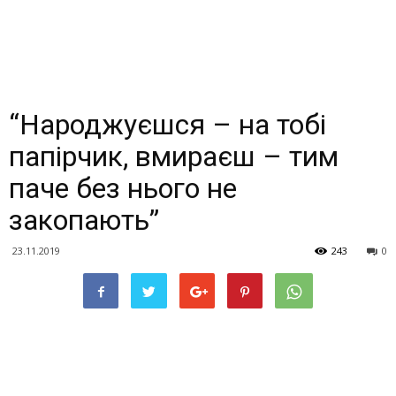
“Народжуєшся – на тобі
папірчик, вмираєш – тим
паче без нього не
закопають”
23.11.2019
243
0