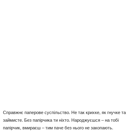
Справжнє паперове суспільство. Не так крихке, як гнучке та
займисте. Без папірчика ти ніхто. Народжуєшся – на тобі
папірчик, вмираєш – тим паче без нього не закопають.