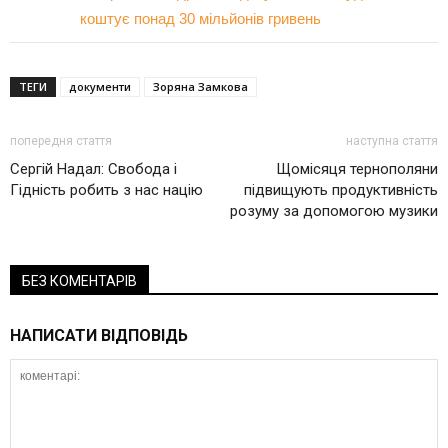
коштує понад 30 мільйонів гривень
ТЕГИ
документи
Зоряна Замкова
попередня стаття
наступна стаття
Сергій Надал: Свобода і
Щомісяця тернополяни
Гідність робить з нас націю
підвищують продуктивність
розуму за допомогою музики
БЕЗ КОМЕНТАРІВ
НАПИСАТИ ВІДПОВІДЬ