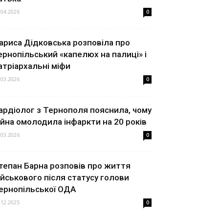
.04.2026
0
ариса Дідковська розповіла про
ернопільський «капелюх на палиці» і
атріархальні міфи
.03.2026
0
ардіолог з Тернополя пояснила, чому
ійна омолодила інфаркти на 20 років
.03.2026
0
тепан Барна розповів про життя
ійськового після статусу голови
ернопільської ОДА
.12.2025
0