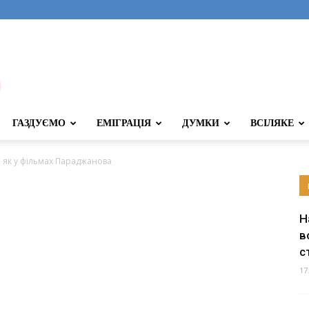
ГАЗДУЄМО
ЕМІГРАЦІЯ
ДУМКИ
ВСІЛЯКЕ
, як у фільмах Параджанова
Н
в
с
17