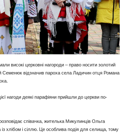
ли високі церковні нагороди – право носити золотий
й Семенюк відзначив пароха села Ладичин отця Романа
оха.
ієї нагоди деякі парафіяни прийшли до церкви по-
– розповідає співачка, жителька Микулинців Ольга
із хлібом і сіллю. Це особлива подія для селища, тому