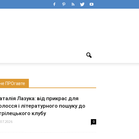
не ПРОгавте
аталія Лазука: від прикрас для
олосся і літературного пошуку до
трілецького клубу
.07.2026
0