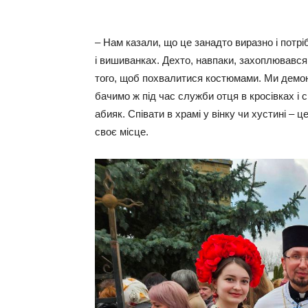
– Нам казали, що це занадто виразно і потрі
і вишиванках. Дехто, навпаки, захоплювавс
того, щоб похвалитися костюмами. Ми демон
бачимо ж під час служби отця в кросівках і
абияк. Співати в храмі у вінку чи хустині – ц
своє місце.