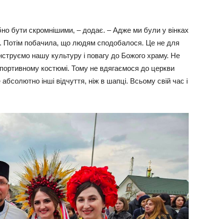
бно бути скромнішими, – додає. – Адже ми були у вінках
я. Потім побачила, що людям сподобалося. Це не для
струємо нашу культуру і повагу до Божого храму. Не
 спортивному костюмі. Тому не вдягаємося до церкви
е абсолютно інші відчуття, ніж в шапці. Всьому свій час і