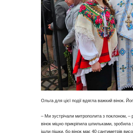
Ольга для цієї події вдягла важкий вінок. Й
– Ми зустрічали митрополита з поклоном, – р
вінок міцно прикріпила шпильками, зробила з
ішли пішки, бо вінок має 40 сантиметрів висо