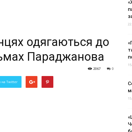
«
п
з
22
нцях одягаються до
«
т
ільмах Параджанова
п
15
2067
0
 на Twitter
С
м
15
«
Ч
б