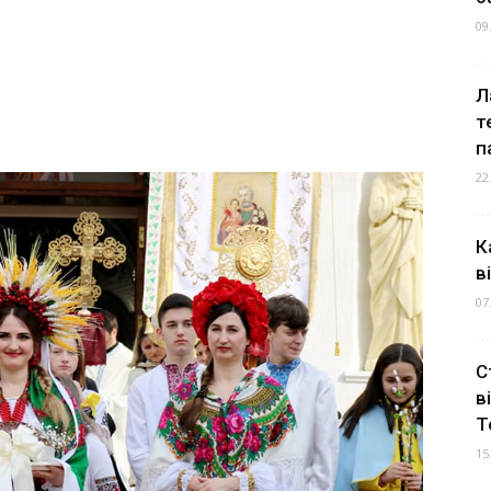
09
Л
т
п
22
К
в
07
С
в
Т
15