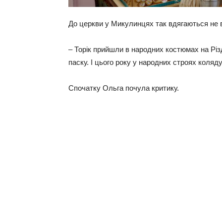
До церкви у Микулинцях так вдягаються не 
– Торік прийшли в народних костюмах на Рі
паску. І цього року у народних строях коляду
Спочатку Ольга почула критику.