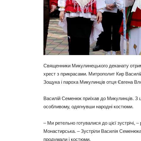
Священники Микулинецького деканату отрима
хрест з прикрасами. Митрополит Кир Василі
Зощука і пароха Микулинців отця Євгена Вл
Василій Семенюк приїхав до Микулинців. З ц
особливому, одягнувши народні костюми.
– Ми ретельно готувалися до цієї зустрічі, 
Монастирська. – Зустріли Василія Семенюка 
продумали і костюми.