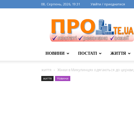
08, Серпень, 2026, 19:31
Увійти / приєднатися
НОВИНИ
ПОСТАТІ
ЖИТТЯ
життя
Жінки в Микулинцях одягаються до церкви
життя
Новини