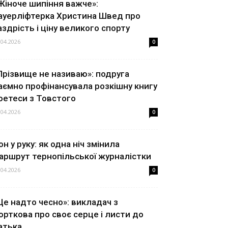
Жіноче шипіння важче»:
ауерліфтерка Христина Швед про
аздрість і ціну великого спорту
.04.2026
0
Прізвище не називаю»: подруга
аємно профінансувала розкішну книгу
оетеси з Товстого
.04.2026
0
он у руку: як одна ніч змінила
аршрут тернопільської журналістки
.04.2026
0
Це надто чесно»: викладач з
орткова про своє серце і листи до
атька