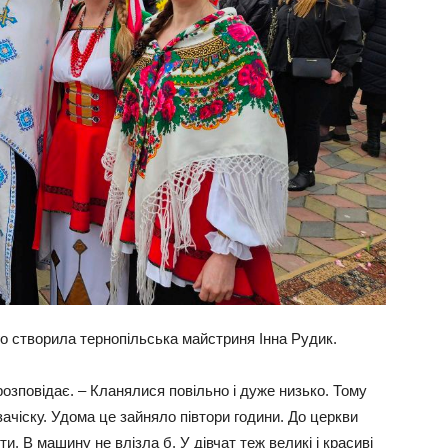
ого створила тернопільська майстриня Інна Рудик.
озповідає. – Кланялися повільно і дуже низько. Тому
ачіску. Удома це зайняло півтори години. До церкви
ти. В машину не влізла б. У дівчат теж великі і красиві