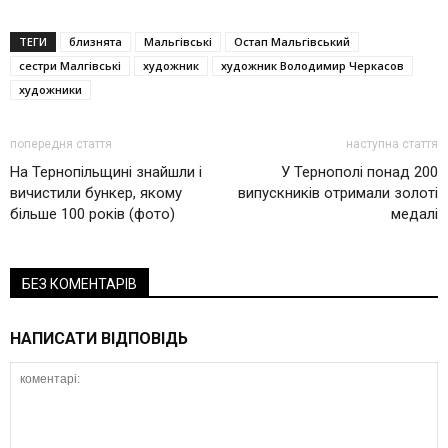
ТЕГИ
близнята
Мальгівські
Остап Мальгівський
сестри Малгівські
художник
художник Володимир Черкасов
художники
попередня стаття
наступна стаття
На Тернопільщині знайшли і
У Тернополі понад 200
вичистили бункер, якому
випускників отримали золоті
більше 100 років (фото)
медалі
БЕЗ КОМЕНТАРІВ
НАПИСАТИ ВІДПОВІДЬ