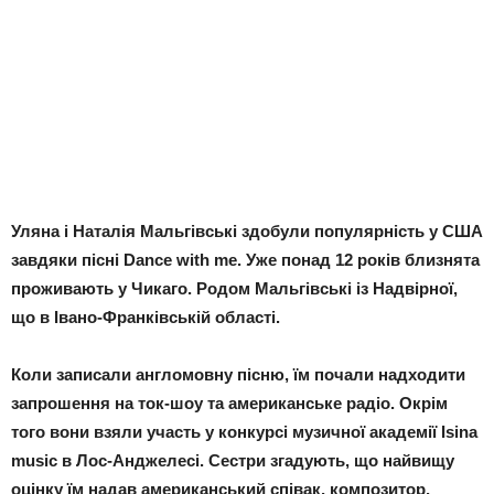
Уляна і Наталія Мальгівські здобули популярність у США
завдяки пісні Dance with me. Уже понад 12 років близнята
проживають у Чикаго. Родом Мальгівські із Надвірної,
що в Івано-Франківській області.
Коли записали англомовну пісню, їм почали надходити
запрошення на ток-шоу та американське радіо. Окрім
того вони взяли участь у конкурсі музичної академії Isina
music в Лос-Анджелесі. Сестри згадують, що найвищу
оцінку їм надав американський співак, композитор,