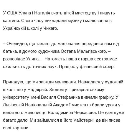
У США Уляна і Наталія вчать дітей мистецтву і пишуть
картини. Свого часу викладали музику і малювання в
Українській школі у Чикаго.
– Очевидно, що талант до малювання передався нам від
батька, відомого художника Остапа Мальгівського, –
розповідає Уляна. – Натомість наша старша сестра має
схильність до точних наук. Працює у фінансовій сфері.
Пригадую, що ми завжди малювали. Навчалися у художній
школі, що у Надвірній. Згодом у Прикарпатському
університету імені Василя Стефаника вивчали графіку. У
Львівській Національній Академії мистецтв брали уроки у
видатного живописця Володимира Черкасова. Це нам дуже
багато дало. Ми займалися в його майстерні, де він писав
свої картини.