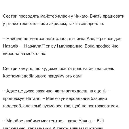
Сестри проводять майстер-класи у Чикаго. Вчать працювати
у різних техніках – як з акрилом, так і з аквареллю.
– Найбільше мені запам’яталася дівчинка Аня, – розповідає
Наталія. – Навчала її співу і малюванню. Вона професійно
виросла на моїх очах.
Сестри кажуть, що художня освіта допомагає і на сцені.
Костюми здебільшого придумують самі.
– Адже це дуже важливо, як ти виглядаєш на сцені, –
продовжує Наталя. – Маємо універсальний базовий
гардероб, але комбінуємо все так, щоб не повторюватися.
– Ми обоє любимо мистецтво, – каже Уляна. – Як і
малювання, так і музику. А також вивчаємо історію