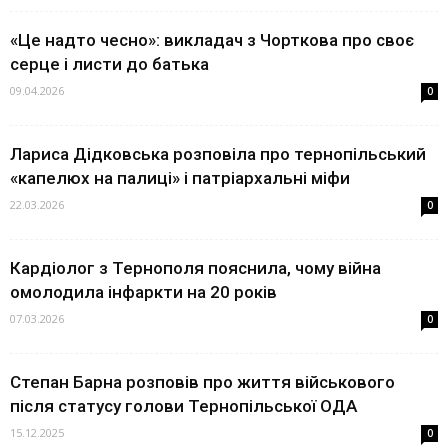
«Це надто чесно»: викладач з Чорткова про своє
серце і листи до батька
09.04.2026
0
Лариса Дідковська розповіла про тернопільський
«капелюх на палиці» і патріархальні міфи
22.03.2026
0
Кардіолог з Тернополя пояснила, чому війна
омолодила інфаркти на 20 років
07.03.2026
0
Степан Барна розповів про життя військового
після статусу голови Тернопільської ОДА
15.12.2025
0