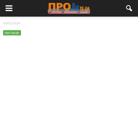
еміграція
еміграція