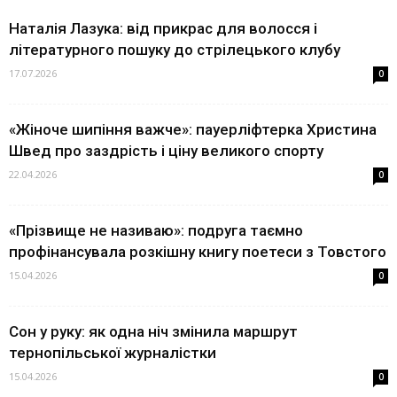
Наталія Лазука: від прикрас для волосся і
літературного пошуку до стрілецького клубу
17.07.2026
0
«Жіноче шипіння важче»: пауерліфтерка Христина
Швед про заздрість і ціну великого спорту
22.04.2026
0
«Прізвище не називаю»: подруга таємно
профінансувала розкішну книгу поетеси з Товстого
15.04.2026
0
Сон у руку: як одна ніч змінила маршрут
тернопільської журналістки
15.04.2026
0