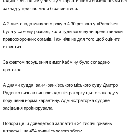
годині. Ось тільки у зв’язку з карантинними обмеженнями всі
заклад у цей час мали б зачинятися.
А 2 листопада минулого року о 4.30 розвага у «Paradise»
була у самому розпалі, коли туди заглянули представники
правоохоронних органів. І аж ніяк не для того щоб оцінити
стриптиз.
За фактом порушення вимог Кабміну було складено
протокол.
А днями суддя Іван-Франківського міського суду Дмитро
Руденко визнав винною адміністраторку цього закладу у
порушенні норма карантину. Адміністраторка судове
засідання проігнорувала.
Попори це їй доведеться заплатити 24 тисячі гривень
штрафу і ще 454 гривні судового збору.