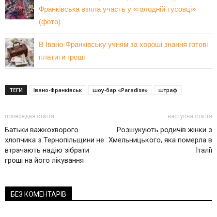
Франківська взяла участь у «голодній тусовці»
(фото)
В Івано-Франківську учням за хороші знання готові
платити гроші
ТЕГИ
Івано-Франківськ
шоу-бар «Paradise»
штраф
попередня стаття
наступна стаття
Батьки важкохворого
Розшукують родичів жінки з
хлопчика з Тернопільщини не
Хмельницького, яка померла в
втрачають надію зібрати
Італії
гроші на його лікування
БЕЗ КОМЕНТАРІВ