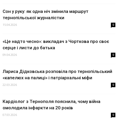
Сон у руку: як одна ніч змінила маршрут
тернопільської журналістки
15.04.2026
0
«Це надто чесно»: викладач з Чорткова про своє
серце і листи до батька
09.04.2026
0
Лариса Дідковська розповіла про тернопільський
«капелюх на палиці» і патріархальні міфи
22.03.2026
0
Кардіолог з Тернополя пояснила, чому війна
омолодила інфаркти на 20 років
07.03.2026
0