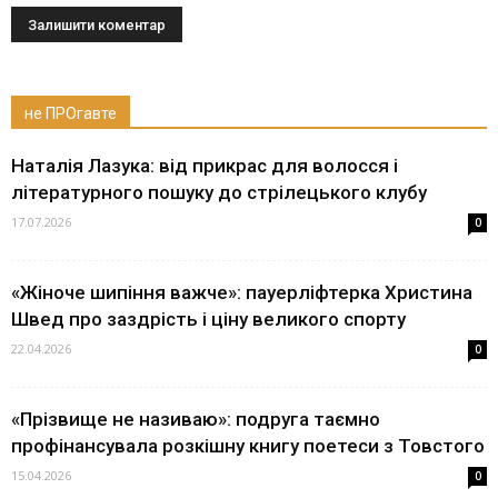
не ПРОгавте
Наталія Лазука: від прикрас для волосся і
літературного пошуку до стрілецького клубу
17.07.2026
0
«Жіноче шипіння важче»: пауерліфтерка Христина
Швед про заздрість і ціну великого спорту
22.04.2026
0
«Прізвище не називаю»: подруга таємно
профінансувала розкішну книгу поетеси з Товстого
15.04.2026
0