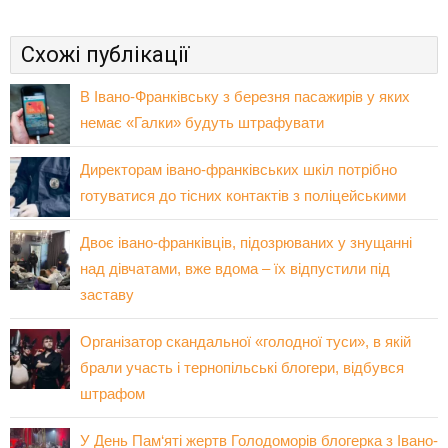
Схожі публікації
В Івано-Франківську з березня пасажирів у яких
немає «Галки» будуть штрафувати
Директорам івано-франківських шкіл потрібно
готуватися до тісних контактів з поліцейськими
Двоє івано-франківців, підозрюваних у знущанні
над дівчатами, вже вдома – їх відпустили під
заставу
Організатор скандальної «голодної туси», в якій
брали участь і тернопільські блогери, відбувся
штрафом
У День Пам‘яті жертв Голодоморів блогерка з Івано-