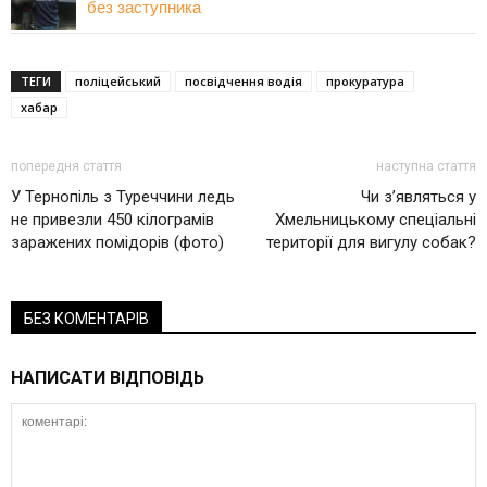
без заступника
ТЕГИ
поліцейський
посвідчення водія
прокуратура
хабар
попередня стаття
наступна стаття
У Тернопіль з Туреччини ледь
Чи з’являться у
не привезли 450 кілограмів
Хмельницькому спеціальні
заражених помідорів (фото)
території для вигулу собак?
БЕЗ КОМЕНТАРІВ
НАПИСАТИ ВІДПОВІДЬ