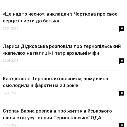
«Це надто чесно»: викладач з Чорткова про своє
серце і листи до батька
09.04.2026
0
Лариса Дідковська розповіла про тернопільський
«капелюх на палиці» і патріархальні міфи
22.03.2026
0
Кардіолог з Тернополя пояснила, чому війна
омолодила інфаркти на 20 років
07.03.2026
0
Степан Барна розповів про життя військового
після статусу голови Тернопільської ОДА
15.12.2025
0