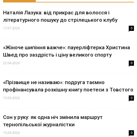
Наталія Лазука: від прикрас для волосся і
літературного пошуку до стрілецького клубу
17.07.2026
0
«Жіноче шипіння важче»: пауерліфтерка Христина
Швед про заздрість і ціну великого спорту
22.04.2026
0
«Прізвище не називаю»: подруга таємно
профінансувала розкішну книгу поетеси з Товстого
15.04.2026
0
Сон у руку: як одна ніч змінила маршрут
тернопільської журналістки
15.04.2026
0