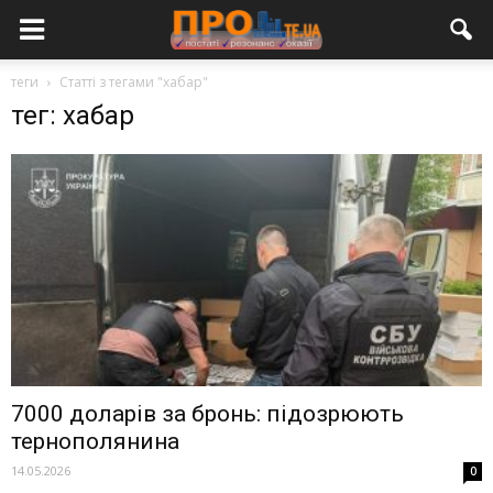
теги
Статті з тегами "хабар"
тег: хабар
7000 доларів за бронь: підозрюють
тернополянина
14.05.2026
0