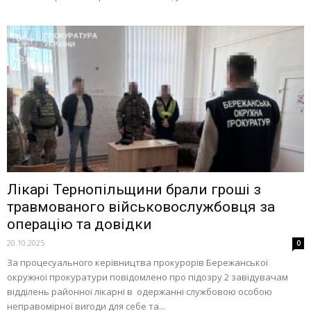
Лікарі Тернопільщини брали гроші з
травмованого військовослужбовця за
операцію та довідки
20.10.2025
0
За процесуального керівництва прокурорів Бережанської
окружної прокуратури повідомлено про підозру 2 завідувачам
відділень районної лікарні в одержанні службовою особою
неправомірної вигоди для себе та...