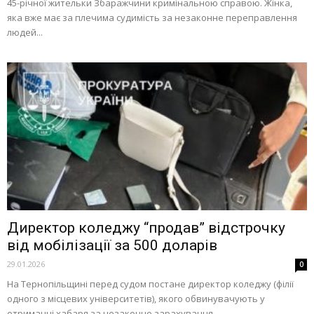
45-річної жительки Збаражчини кримінальною справою. Жінка,
яка вже має за плечима судимість за незаконне переправлення
людей...
Директор коледжу “продав” відстрочку
від мобілізації за 500 доларів
29.01.2026
0
На Тернопільщині перед судом постане директор коледжу (філії
одного з місцевих університетів), якого обвинувачують у
отриманні хабаря за незаконне зарахування