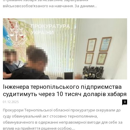
військовозобов’язаного на навчання. За даними...
Інженера тернопільського підприємства
судитимуть через 10 тисяч доларів хабаря
01.12.2025
0
Прокурори Тернопільської обласної прокуратури скерували до
суду обвинувальний акт стосовно тернополянина,
обвинуваченого в одержанні неправомірної вигоди для себе за
вплив на прийняття рішення особою,...