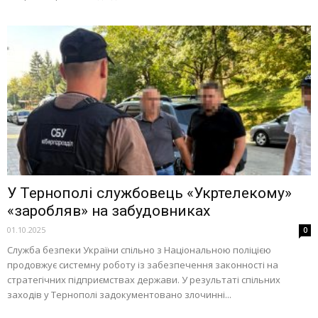
У Тернополі службовець «Укртелекому»
«заробляв» на забудовниках
01.10.2025
0
Служба безпеки України спільно з Національною поліцією
продовжує системну роботу із забезпечення законності на
стратегічних підприємствах держави. У результаті спільних
заходів у Тернополі задокументовано злочинні...