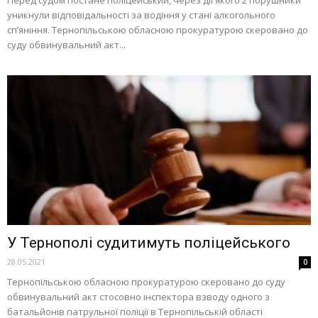
уникнули відповідальності за водіння у стані алкогольного
сп’яніння. Тернопільською обласною прокуратурою скеровано до
суду обвинувальний акт...
У Тернополі судитимуть поліцейського
28.05.2021
0
Тернопільською обласною прокуратурою скеровано до суду
обвинувальний акт стосовно інспектора взводу одного з
батальйонів патрульної поліції в Тернопільській області