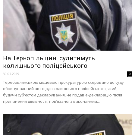
На Тернопільщині судитимуть
колишнього поліцейського
30.07.2019
0
Теребовлянською місцевою прокуратурою скеровано до суду
обвинувальний акт щодо колишнього поліцейського, який,
будучи суб'єктом декларування, не подав е-декларацію після
припинення діяльності, пов’язаної з виконанням...