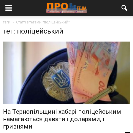
теги
Статті з тегами "поліцейський"
тег: поліцейський
На Тернопільщині хабарі поліцейським
намагаються давати і доларами, і
гривнями