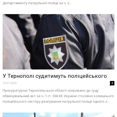
Департаменту патрульної поліції за ч. 2...
У Тернополі судитимуть поліцейського
15.07.2020
0
Прокуратурою Тернопільської області скеровано до суду
обвинувальний акт за ч. 1 ст. 366 КК України стосовно колишнього
поліцейського сектору реагування патрульної поліції одного з...