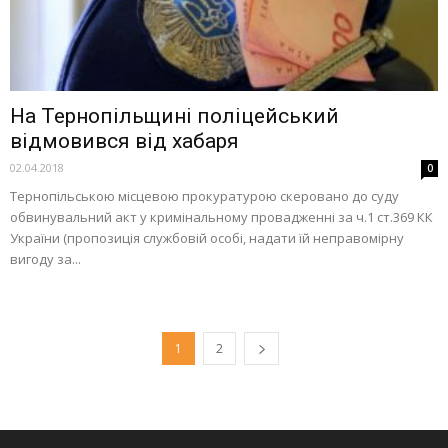
На Тернопільщині поліцейський
відмовився від хабаря
02.04.2018
0
Тернопільською місцевою прокуратурою скеровано до суду
обвинувальний акт у кримінальному провадженні за ч.1 ст.369 КК
України (пропозиція службовій особі, надати їй неправомірну
вигоду за...
1
2