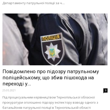
Департаменту патрульної поліції за ч....
Повідомлено про підозру патрульному
поліцейському, що збив пішохода на
переході у...
25.05.2021
0
Під процесуальним керівництвом Тернопільської обласної
прокуратури оголошено підозру інспектору взводу одного з
батальйонів патрульної поліції в Тернопільській області