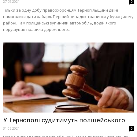
27.09.2021
0
Тільки за одну добу правоохоронцям Тернопільщини двічі
намагалися дати хабаря. Перший випадок трапився у бучацькому
районі. Там поліцейські зупинили автомобіль, водій якого
порушував правила дорожнього...
У Тернополі судитимуть поліцейського
31.05.2021
0
Перед судом постане поліцейський, через дії якого 2 порушники