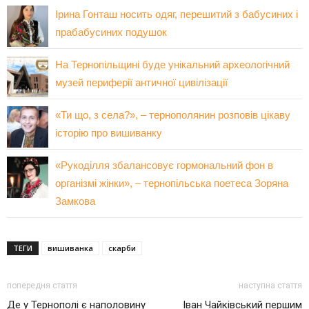
Ірина Гонташ носить одяг, перешитий з бабусиних і
прабабусиних подушок
На Тернопільщині буде унікальний археологічний
музей периферії античної цивілізації
«Ти що, з села?», – тернополянин розповів цікаву
історію про вишиванку
«Рукоділля збалансовує гормональний фон в
організмі жінки», – тернопільська поетеса Зоряна
Замкова
ТЕГИ
вишиванка
скарби
попередня стаття
наступна стаття
Де у Тернополі є наполовину
Іван Чайківський першим