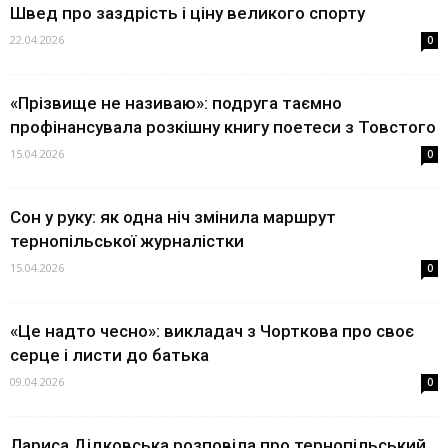
Швед про заздрість і ціну великого спорту
22.04.2026
0
«Прізвище не називаю»: подруга таємно
профінансувала розкішну книгу поетеси з Товстого
15.04.2026
0
Сон у руку: як одна ніч змінила маршрут
тернопільської журналістки
15.04.2026
0
«Це надто чесно»: викладач з Чорткова про своє
серце і листи до батька
09.04.2026
0
Лариса Дідковська розповіла про тернопільський