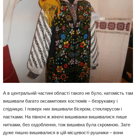
А в центральній частині області такого не було, натомість там
вишивали багато оксамитових костюмів – безрукавку і
спідницю. І поверх них вишивали бісером, стеклярусом і
паєтками. На півночі ж жіночі вишиванки вишивалися лише
нитками, без оздоблення, тож вишивка була скромною. Зате
дуже пишно вишивалися в цій місцевості рушники – вони