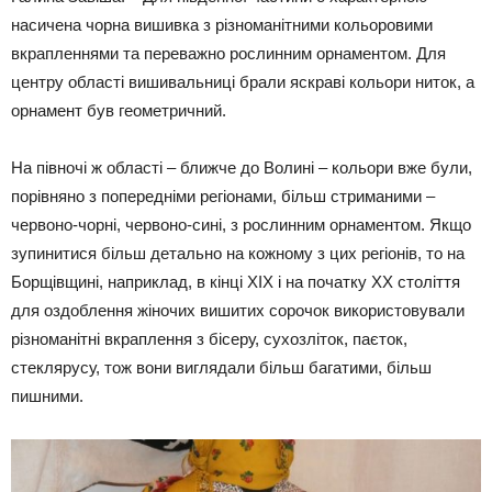
насичена чорна вишивка з різноманітними кольоровими
вкрапленнями та переважно рослинним орнаментом. Для
центру області вишивальниці брали яскраві кольори ниток, а
орнамент був геометричний.
На півночі ж області – ближче до Волині – кольори вже були,
порівняно з попередніми регіонами, більш стриманими –
червоно-чорні, червоно-сині, з рослинним орнаментом. Якщо
зупинитися більш детально на кожному з цих регіонів, то на
Борщівщині, наприклад, в кінці ХІХ і на початку ХХ століття
для оздоблення жіночих вишитих сорочок використовували
різноманітні вкраплення з бісеру, сухозліток, паєток,
стеклярусу, тож вони виглядали більш багатими, більш
пишними.