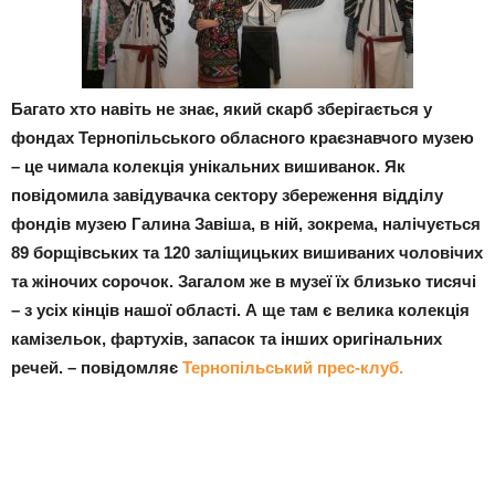
Багато хто навіть не знає, який скарб зберігається у
фондах Тернопільського обласного краєзнавчого музею
– це чимала колекція унікальних вишиванок. Як
повідомила завідувачка сектору збереження відділу
фондів музею Галина Завіша, в ній, зокрема, налічується
89 борщівських та 120 заліщицьких вишиваних чоловічих
та жіночих сорочок. Загалом же в музеї їх близько тисячі
– з усіх кінців нашої області. А ще там є велика колекція
камізельок, фартухів, запасок та інших оригінальних
речей. – повідомляє
Тернопільський прес-клуб.