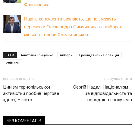
Франківська
Навіть конкуренти визнають, що не зможуть
перемогти Олександра Симчишина на виборах
міського голови Хмельницького
ТЕГИ
Анатолій Гриценко
вибори
Громадянська позиція
рейтинг
попередня стаття
наступна стаття
Цинізм тернопільської
Сергій Надал: Націоналізм –
активістки пробив чергове
це відповідальність та
«дно», – фото
порядок в епоху змін
БЕЗ КОМЕНТАРІВ