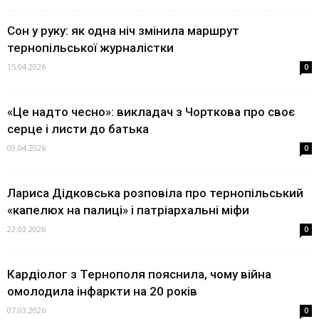
Сон у руку: як одна ніч змінила маршрут
тернопільської журналістки
15.04.2026
0
«Це надто чесно»: викладач з Чорткова про своє
серце і листи до батька
09.04.2026
0
Лариса Дідковська розповіла про тернопільський
«капелюх на палиці» і патріархальні міфи
22.03.2026
0
Кардіолог з Тернополя пояснила, чому війна
омолодила інфаркти на 20 років
07.03.2026
0