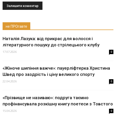
не ПРОгавте
Наталія Лазука: від прикрас для волосся і
літературного пошуку до стрілецького клубу
17.07.2026
0
«Жіноче шипіння важче»: пауерліфтерка Христина
Швед про заздрість і ціну великого спорту
22.04.2026
0
«Прізвище не називаю»: подруга таємно
профінансувала розкішну книгу поетеси з Товстого
15.04.2026
0