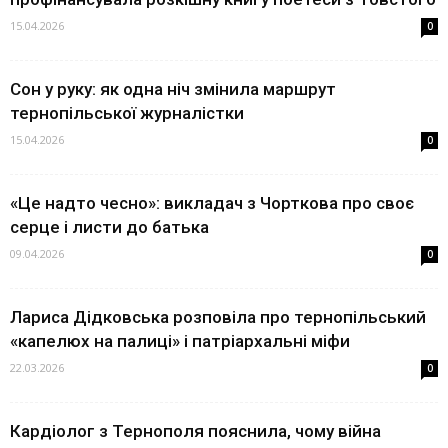
15.04.2026
0
Сон у руку: як одна ніч змінила маршрут
тернопільської журналістки
15.04.2026
0
«Це надто чесно»: викладач з Чорткова про своє
серце і листи до батька
09.04.2026
0
Лариса Дідковська розповіла про тернопільський
«капелюх на палиці» і патріархальні міфи
22.03.2026
0
Кардіолог з Тернополя пояснила, чому війна