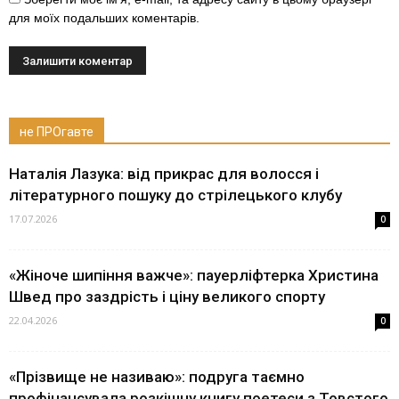
для моїх подальших коментарів.
не ПРОгавте
Наталія Лазука: від прикрас для волосся і
літературного пошуку до стрілецького клубу
17.07.2026
0
«Жіноче шипіння важче»: пауерліфтерка Христина
Швед про заздрість і ціну великого спорту
22.04.2026
0
«Прізвище не називаю»: подруга таємно
профінансувала розкішну книгу поетеси з Товстого