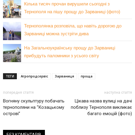
Кілька тисяч прочан вирушили сьогодні з
Тернополя на пішу прощу до Зарваниці (фото)
Тернополянка розповіла, що навіть дорогою до
Зарваниці можна зустріти дива
На Загальноукраїнську прощу до Зарваниці
прибудуть паломники з усього світу
ТЕГИ
Агропродсервіс
Зарваниця
проща
попередня стаття
наступна стаття
Вогняну скульптуру побачать
Цікава назва вулиці на дачі
тернополяни на “Козацькому
поблизу Тернополя викликає
острові”
багато емоцій (фото)
БЕЗ КОМЕНТАРІВ