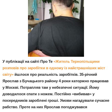
У публікації на сайті Про Те
«Житель Тернопільщини
розповів про заробітки в одному із найстрашніших міст
світу»
йшлося про реальність заробітків. 35-річний
Ярослав з Бучацького району 4 роки каторжно працював
у Москві. Потрапляв там у небезпечні ситуації. Йому
доводилося спати з ножем. Постійно «вибивав» у
посередників зароблені гроші. Умови нагадували сучасне
рабство. Проте на них Ярослав погоджувався