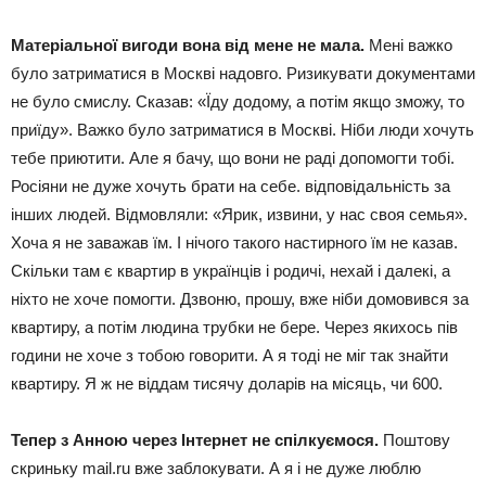
Матеріальної вигоди вона від мене не мала.
Мені важко
було затриматися в Москві надовго. Ризикувати документами
не було смислу. Сказав: «Їду додому, а потім якщо зможу, то
приїду». Важко було затриматися в Москві. Ніби люди хочуть
тебе приютити. Але я бачу, що вони не раді допомогти тобі.
Росіяни не дуже хочуть брати на себе. відповідальність за
інших людей. Відмовляли: «Ярик, извини, у нас своя семья».
Хоча я не заважав їм. І нічого такого настирного їм не казав.
Скільки там є квартир в українців і родичі, нехай і далекі, а
ніхто не хоче помогти. Дзвоню, прошу, вже ніби домовився за
квартиру, а потім людина трубки не бере. Через якихось пів
години не хоче з тобою говорити. А я тоді не міг так знайти
квартиру. Я ж не віддам тисячу доларів на місяць, чи 600.
Тепер з Анною через Інтернет не спілкуємося.
Поштову
скриньку mail.ru вже заблокувати. А я і не дуже люблю