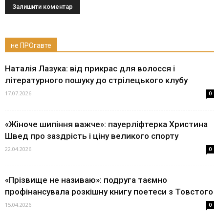
не ПРОгавте
Наталія Лазука: від прикрас для волосся і
літературного пошуку до стрілецького клубу
17.07.2026
0
«Жіноче шипіння важче»: пауерліфтерка Христина
Швед про заздрість і ціну великого спорту
22.04.2026
0
«Прізвище не називаю»: подруга таємно
профінансувала розкішну книгу поетеси з Товстого
15.04.2026
0