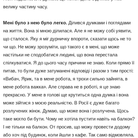
велику частину часу.
Мені було з нею було легко.
Ділився думками і поглядами
на життя. Вона зі мною ділилася. Але я не можу собі уявити,
що сталося. Яку я міг дурничку впороти, сказати щось не то
чи що. Не можу зрозуміти, що такого є в мені, що може
настільки не сподобатися людині, що вона перестала
спілкуватися. Я до цього часу причини не знаю. Коли прямо її
питав, то були дуже затуманені відповіді і разом з тим прості:
«Вибач, Ярик, та в мене робота, я трохи сильно зайнята, в
мене робота важка». Але справа не в роботі, я це знаю
прекрасно. У мене в голові ще крутиться одна думка і вона
може зійтися з моєю реальністю. В Росії є дуже багато
розлучених жінок. Думаю, що може вона і розлучена. Щось
таке могло би бути. Чому не хотіла пустити навіть на балкон?
І не тільки на балкон. От просив, що можу провести додому
або хоч під будинок, коли йшли з кафе. Так само відмовляла.