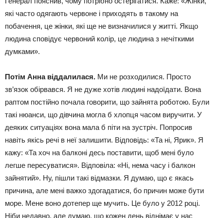
Генерал пояснив, чому потрібно остерігатися. Каже: «Жінки,
які часто одягають червоне і приходять в такому на
побачення, це жінки, які ще не визначилися у житті. Якщо
людина сповідує червоний колір, це людина з нечіткими
думками».
Потім Анна віддалилася.
Ми не розходилися. Просто
зв’язок обірвався. Я не дуже хотів людині надоїдати. Вона
раптом постійно почала говорити, що зайнята роботою. Були
такі нюанси, що дівчина могла б хлопця часом виручити. У
деяких ситуаціях вона мала б піти на зустріч. Попросив
навіть якісь речі в неї залишити. Відповідь: «Та ні, Ярик». Я
кажу: «Та хоч на балконі десь поставити, щоб мені було
легше пересуватися». Відповіла: «Ні, нема часу і балкон
зайнятий». Ну, пішли такі відмазки. Я думаю, що є якась
причина, але мені важко здогадатися, бо причин може бути
море. Мене воно дотепер ще мучить. Це було у 2012 році.
Ніби недавно, але думаю, що кожен день віднімає у нас