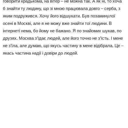
говорити крадькома, на вітер – не можна так. А як ні, то хоча
б знайти ту людину, що зі мною працювала довго – серба, з
яким подружився. Хочу його відшукати. Був позаминулої
осені в Москві, але я не можу вже знайти тої людини. В
інтернеті нема, бо йому не бажано. Я по знайомих шукав, по
друзях. Москва з’їдає людей, але його точно не з’їсть. І мене
не з’їла, але думаю, що якусь частину в мене відібрала. Це –
якась частина надії і довіри до людей.