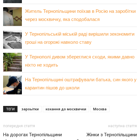
Житель Тернопільщини поїхав в Росію на заробітки
через москвичку, яка сподобалася
У Тернопільській міській раді вирішили зекономити
гроші на огорожі навколо ставу
У Тернополі дивом збереглися сходи, якими давно
ніхто не ходить
На Тернопільщині оштрафували батька, син якого у
карантин пішов до школи
ТЕГИ
зароьітки
кохання до москвички
Москва
попередня стаття
наступна стаття
На дорогах Тернопільщини
Жінки з Тернопільщини