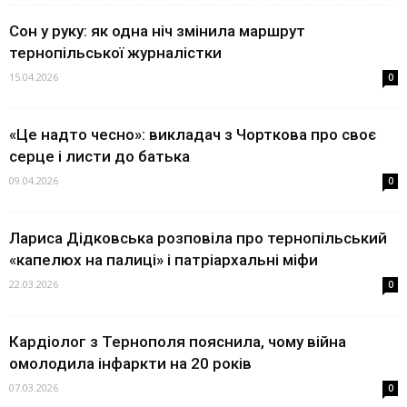
Сон у руку: як одна ніч змінила маршрут
тернопільської журналістки
15.04.2026
0
«Це надто чесно»: викладач з Чорткова про своє
серце і листи до батька
09.04.2026
0
Лариса Дідковська розповіла про тернопільський
«капелюх на палиці» і патріархальні міфи
22.03.2026
0
Кардіолог з Тернополя пояснила, чому війна
омолодила інфаркти на 20 років
07.03.2026
0