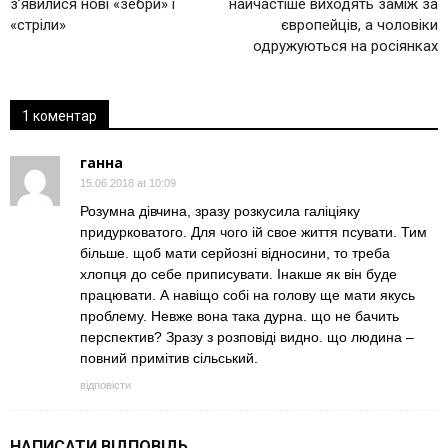
з’явилися нові «зебри» і
найчастіше виходять заміж за
«стріли»
європейців, а чоловіки
одружуються на росіянках
1 коментар
ганна
15.06.2018 at 10:09
Розумна дiвчина, зразу розкусила галiцiяку
придурковатого. Для чого iй свое життя псувати. Тим
бiльше. щоб мати серйознi вiдносини, то треба
хлопця до себе приписувати. Iнакше як вiн буде
працювати. А навiщо собi на голову ще мати якусь
проблему. Невже вона така дурна. що не бачить
перспектив? Зразу з розповiдi видно. що людина –
повний примiтив сiльський.
відповісти
НАПИСАТИ ВІДПОВІДЬ