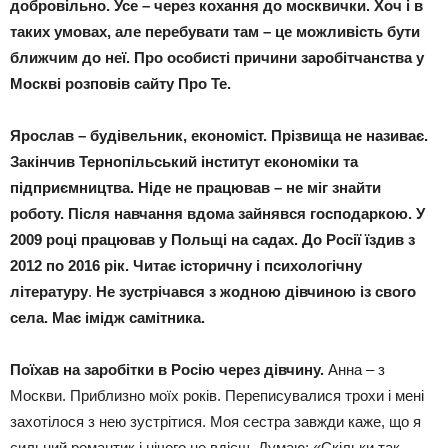
добровільно. Усе – через кохання до москвички. Хоч і в
таких умовах, але перебувати там – це можливість бути
ближчим до неї. Про особисті причини заробітчанства у
Москві розповів сайту Про Те.
Ярослав – будівельник, економіст. Прізвища не називає.
Закінчив Тернопільський інститут економіки та
підприємництва. Ніде не працював – не міг знайти
роботу. Після навчання вдома зайнявся господаркою. У
2009 році працював у Польщі на садах. До Росії їздив з
2012 по 2016 рік.
Читає історичну і психологічну
літературу
.
Не зустрічався з жодною дівчиною із свого
села. Має імідж самітника.
Поїхав на заробітки в Росію через дівчину.
Анна – з
Москви. Приблизно моїх років. Переписувалися трохи і мені
захотілося з нею зустрітися. Моя сестра завжди каже, що я
сильний романтик і нічого не вдієш. Думаю: «Скільки так