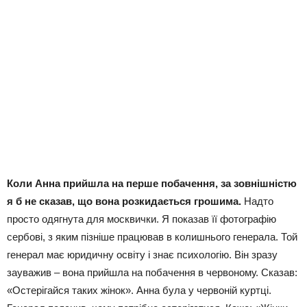
Коли Анна прийшла на перше побачення, за зовнішністю
я б не сказав, що вона розкидається грошима.
Надто
просто одягнута для москвички. Я показав її фотографію
сербові, з яким пізніше працював в колишнього генерала. Той
генерал має юридичну освіту і знає психологію. Він зразу
зауважив – вона прийшла на побачення в червоному. Сказав:
«Остерігайся таких жінок». Анна була у червоній куртці.