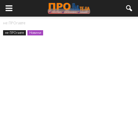
не ПРОгавте
не ПРОгавте
Новини