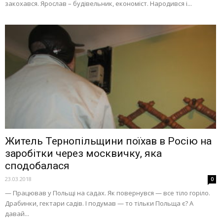
закохався. Ярослав – будівельник, економіст. Народився і...
Житель Тернопільщини поїхав в Росію на
заробітки через москвичку, яка
сподобалася
23.03.2018
0
— Працював у Польщі на садах. Як повернувся — все тіло горіло.
Драбинки, гектари садів. І подумав — то тільки Польща є? А
давай...