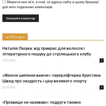
Зберегти моє ім'я, e-mail, та адресу сайту в цьому браузері
для моїх подальших коментарів.
не ПРОгавте
Наталія Лазука: від прикрас для волосся і
літературного пошуку до стрілецького клубу
17.07.2026
0
«Жіноче шипіння важче»: пауерліфтерка Христина
Швед про заздрість і ціну великого спорту
22.04.2026
0
«Прізвище не називаю»: подруга таємно