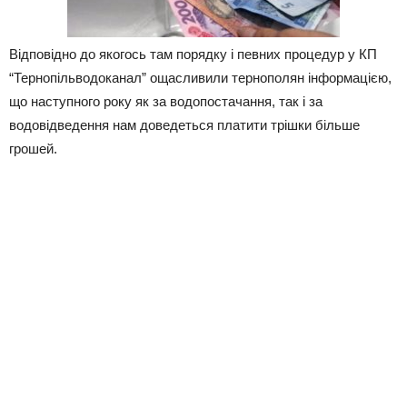
Відповідно до якогось там порядку і певних процедур у КП
“Тернопільводоканал” ощасливили тернополян інформацією,
що наступного року як за водопостачання, так і за
водовідведення нам доведеться платити трішки більше
грошей.