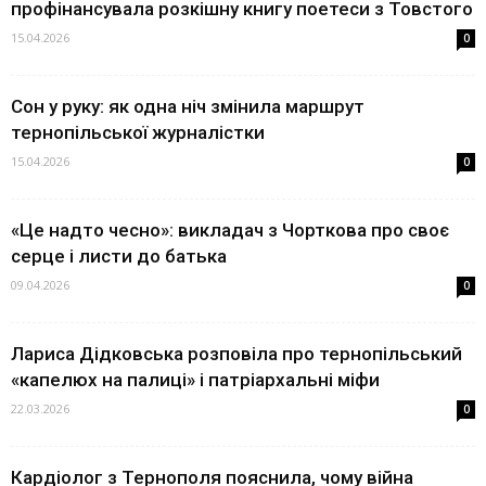
профінансувала розкішну книгу поетеси з Товстого
15.04.2026
0
Сон у руку: як одна ніч змінила маршрут
тернопільської журналістки
15.04.2026
0
«Це надто чесно»: викладач з Чорткова про своє
серце і листи до батька
09.04.2026
0
Лариса Дідковська розповіла про тернопільський
«капелюх на палиці» і патріархальні міфи
22.03.2026
0
Кардіолог з Тернополя пояснила, чому війна