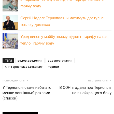
гарячу воду
Сергій Надал: Тернополяни матимуть доступне
тепло у домівках
Уряд винен у майбутньому піднятті тарифу на газ,
тепло і гарячу воду
ТЕГИ
водовідведення
водопостачання
КП “Тернопільводоканал”
тарифи
попередня стаття
наступна стаття
У Тернополі стане набагато
В ООН згадали про Тернопіль
менше зовнішньої реклами
не з найкращого боку
(список)